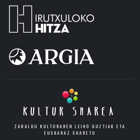
KULTUR SHAREA
ZABALDU KULTURAREN LEIHO GUZTIAK ETA
EUSKARAZ SHARETU