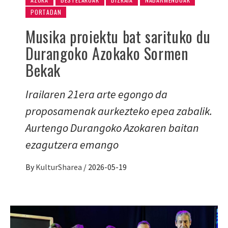
PORTADAN
Musika proiektu bat sarituko du
Durangoko Azokako Sormen
Bekak
Irailaren 21era arte egongo da
proposamenak aurkezteko epea zabalik.
Aurtengo Durangoko Azokaren baitan
ezagutzera emango
By
KulturSharea
/
2026-05-19