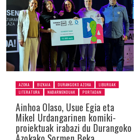
AZOKA
BIZKAIA
DURANGOKO AZOKA
LIBURUAK
LITERATURA
NABARMENDUAK
PORTADAN
Ainhoa Olaso, Usue Egia eta
Mikel Urdangarinen komiki-
proiektuak irabazi du Durangoko
Azokako Sormen Beka