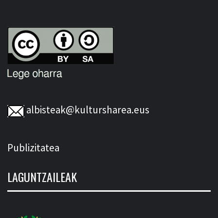
albisteak@kultursharea.eus
Publizitatea
LAGUNTZAILEAK