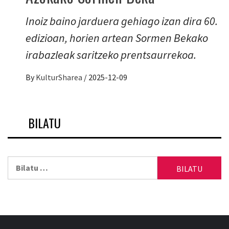
Inoiz baino jarduera gehiago izan dira 60.
edizioan, horien artean Sormen Bekako
irabazleak saritzeko prentsaurrekoa.
By
KulturSharea
/
2025-12-09
BILATU
Bilatu: