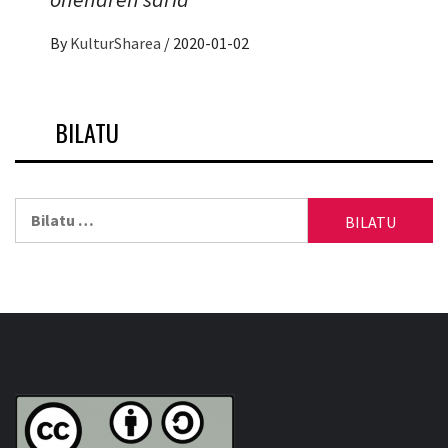
By
KulturSharea
/
2020-01-02
BILATU
Bilatu: