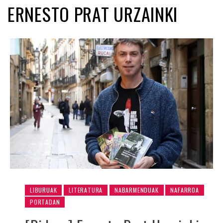
ERNESTO PRAT URZAINKI
LIBURUAK
LITERATURA
NABARMENDUAK
NAFARROA
PORTADAN