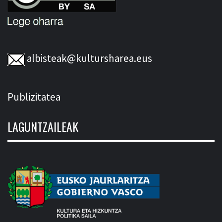
albisteak@kultursharea.eus
Publizitatea
LAGUNTZAILEAK