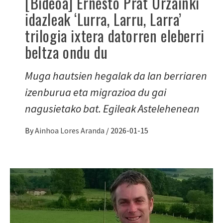
[Bideoa] Ernesto Prat Urzainki
idazleak ‘Lurra, Larru, Larra’
trilogia ixtera datorren eleberri
beltza ondu du
Muga hautsien hegalak da lan berriaren
izenburua eta migrazioa du gai
nagusietako bat. Egileak Astelehenean
By
Ainhoa Lores Aranda
/
2026-01-15