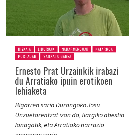
BIZKAIA
LIBURUAK
NABARMENDUAK
NAFARROA
PORTADAN
SAILKATU GABEA
Ernesto Prat Urzainkik irabazi
du Arratiako ipuin erotikoen
lehiaketa
Bigarren saria Durangoko Josu
Unzuetarentzat izan da, Ilargiko abestia
lanagatik, eta Arratiako narrazio
onenaren saria