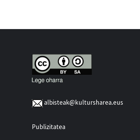
albisteak@kultursharea.eus
Publizitatea