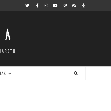
Twitter
Facebook
Instagram
Youtube
Mastodon.eus
RSS
Podcast
EA
HARETU
TAK