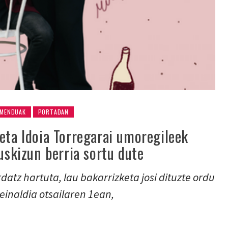
MENDUAK
PORTADAN
eta Idoia Torregarai umoregileek
kuskizun berria sortu dute
tz hartuta, lau bakarrizketa josi dituzte ordu
einaldia otsailaren 1ean,