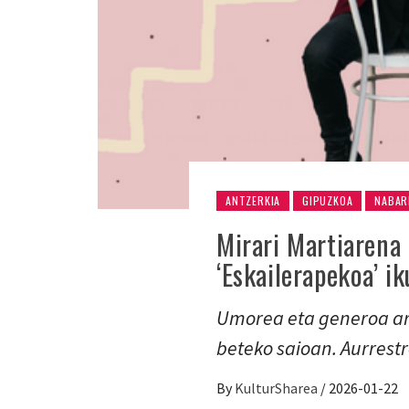
ANTZERKIA
GIPUZKOA
NABAR
Mirari Martiarena 
‘Eskailerapekoa’ i
Umorea eta generoa arda
beteko saioan. Aurrestr
By
KulturSharea
/
2026-01-22