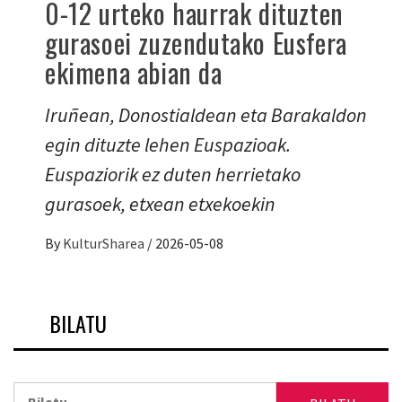
0-12 urteko haurrak dituzten
gurasoei zuzendutako Eusfera
ekimena abian da
Iruñean, Donostialdean eta Barakaldon
egin dituzte lehen Euspazioak.
Euspaziorik ez duten herrietako
gurasoek, etxean etxekoekin
By
KulturSharea
/
2026-05-08
BILATU
Bilatu: