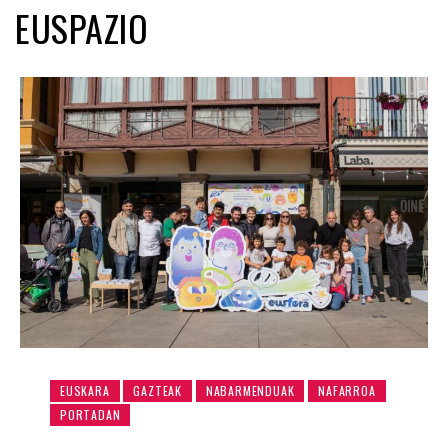
EUSPAZIO
EUSKARA
GAZTEAK
NABARMENDUAK
NAFARROA
PORTADAN