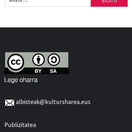
albisteak@kultursharea.eus
Publizitatea