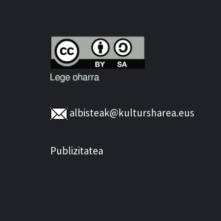
albisteak@kultursharea.eus
Publizitatea