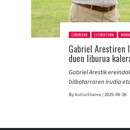
LIBURUAK
LITERATURA
NABA
Gabriel Arestiren 
duen liburua kaler
Gabriel Arestik ereind
bilbotarraren irudia et
By
KulturSharea
/
2025-06-26