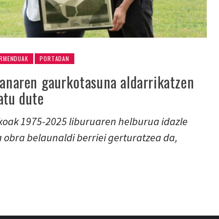
RMENDUAK
PORTADAN
lanaren gaurkotasuna aldarrikatzen
atu dute
akoak 1975-2025 liburuaren helburua idazle
a obra belaunaldi berriei gerturatzea da,