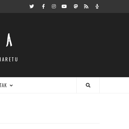
Twitter
Facebook
Instagram
Youtube
Mastodon.eus
RSS
Podcast
EA
HARETU
TAK