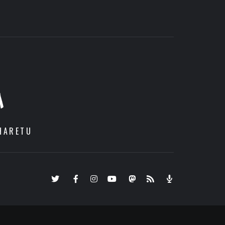
A
HARETU
Twitter
Facebook
Instagram
Youtube
Mastodon.eus
RSS
Podcast