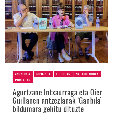
ANTZERKIA
GIPUZKOA
LIBURUAK
NABARMENDUAK
PORTADAN
Agurtzane Intxaurraga eta Oier
Guillanen antzezlanak ‘Ganbila’
bildumara gehitu dituzte