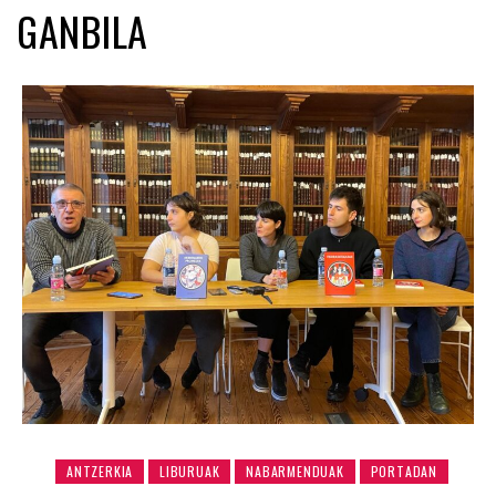
GANBILA
ANTZERKIA
LIBURUAK
NABARMENDUAK
PORTADAN