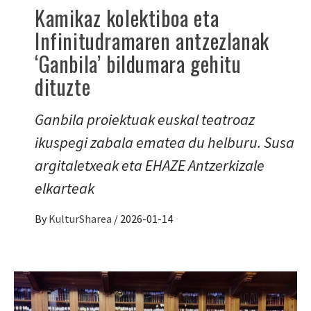
Kamikaz kolektiboa eta
Infinitudramaren antzezlanak
‘Ganbila’ bildumara gehitu
dituzte
Ganbila proiektuak euskal teatroaz
ikuspegi zabala ematea du helburu. Susa
argitaletxeak eta EHAZE Antzerkizale
elkarteak
By
KulturSharea
/
2026-01-14