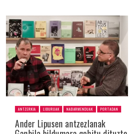
ANTZERKIA
LIBURUAK
NABARMENDUAK
PORTADAN
Ander Lipusen antzezlanak
Ganbila bildumara gehitu dituzte