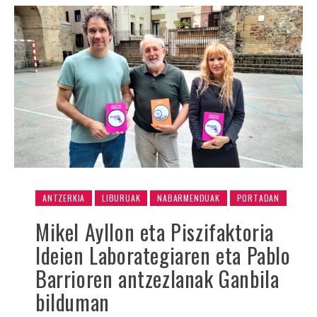
ANTZERKIA
LIBURUAK
NABARMENDUAK
PORTADAN
Mikel Ayllon eta Piszifaktoria
Ideien Laborategiaren eta Pablo
Barrioren antzezlanak Ganbila
bilduman