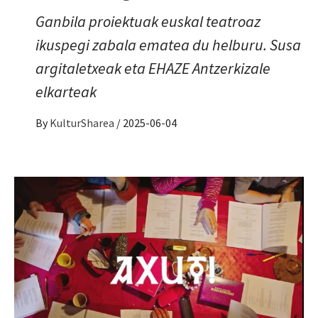
Ganbila proiektuak euskal teatroaz
ikuspegi zabala ematea du helburu. Susa
argitaletxeak eta EHAZE Antzerkizale
elkarteak
By
KulturSharea
/
2025-06-04