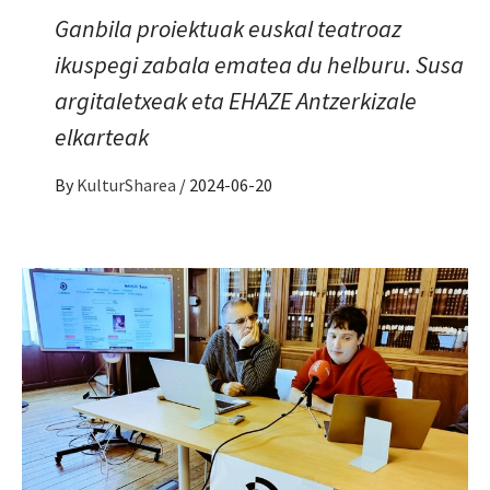
Ganbila proiektuak euskal teatroaz
ikuspegi zabala ematea du helburu. Susa
argitaletxeak eta EHAZE Antzerkizale
elkarteak
By
KulturSharea
/
2024-06-20