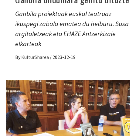
Ganbila proiektuak euskal teatroaz
ikuspegi zabala ematea du helburu. Susa
argitaletxeak eta EHAZE Antzerkizale
elkarteak
By
KulturSharea
/
2023-12-19