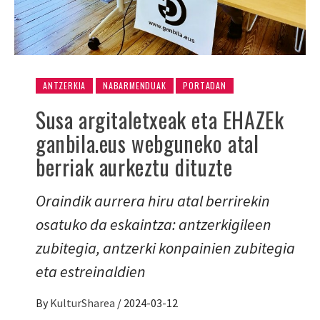
ANTZERKIA
NABARMENDUAK
PORTADAN
Susa argitaletxeak eta EHAZEk
ganbila.eus webguneko atal
berriak aurkeztu dituzte
Oraindik aurrera hiru atal berrirekin
osatuko da eskaintza: antzerkigileen
zubitegia, antzerki konpainien zubitegia
eta estreinaldien
By
KulturSharea
/
2024-03-12