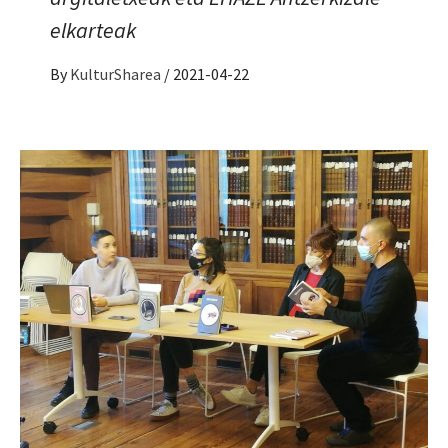
elkarteak
By
KulturSharea
/
2021-04-22