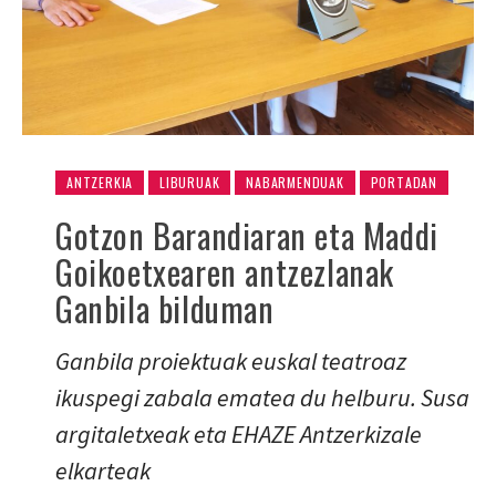
ANTZERKIA
LIBURUAK
NABARMENDUAK
PORTADAN
Gotzon Barandiaran eta Maddi
Goikoetxearen antzezlanak
Ganbila bilduman
Ganbila proiektuak euskal teatroaz
ikuspegi zabala ematea du helburu. Susa
argitaletxeak eta EHAZE Antzerkizale
elkarteak