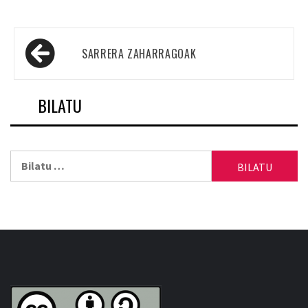
Sarreren
SARRERA ZAHARRAGOAK
nabigazioa
BILATU
Bilatu: