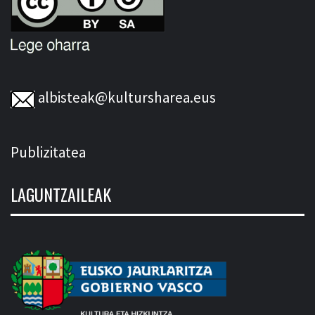
albisteak@kultursharea.eus
Publizitatea
LAGUNTZAILEAK