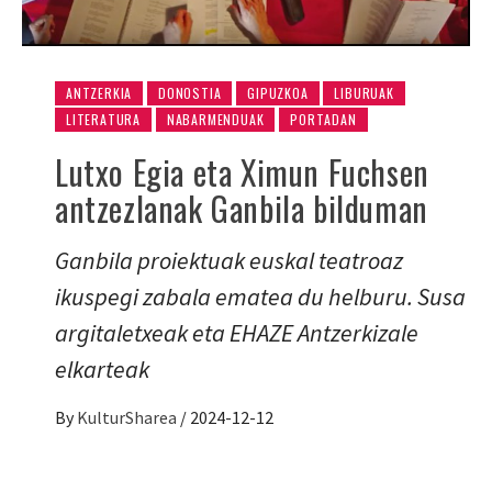
ANTZERKIA
DONOSTIA
GIPUZKOA
LIBURUAK
LITERATURA
NABARMENDUAK
PORTADAN
Lutxo Egia eta Ximun Fuchsen
antzezlanak Ganbila bilduman
Ganbila proiektuak euskal teatroaz
ikuspegi zabala ematea du helburu. Susa
argitaletxeak eta EHAZE Antzerkizale
elkarteak
By
KulturSharea
/
2024-12-12