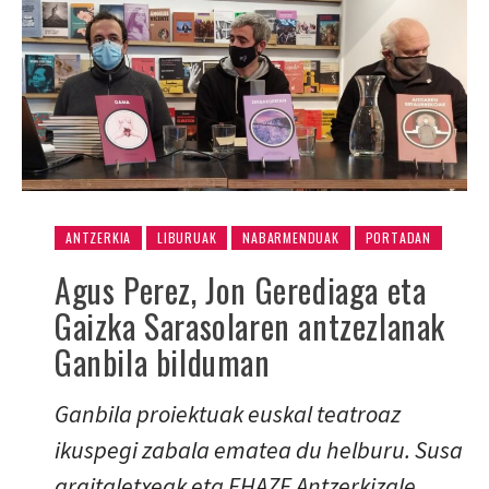
ANTZERKIA
LIBURUAK
NABARMENDUAK
PORTADAN
Agus Perez, Jon Gerediaga eta
Gaizka Sarasolaren antzezlanak
Ganbila bilduman
Ganbila proiektuak euskal teatroaz
ikuspegi zabala ematea du helburu. Susa
argitaletxeak eta EHAZE Antzerkizale