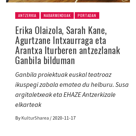
ANTZERKIA
NABARMENDUAK
PORTADAN
Erika Olaizola, Sarah Kane,
Agurtzane Intxaurraga eta
Arantxa Iturberen antzezlanak
Ganbila bilduman
Ganbila proiektuak euskal teatroaz
ikuspegi zabala ematea du helburu. Susa
argitaletxeak eta EHAZE Antzerkizale
elkarteak
By
KulturSharea
/
2020-11-17