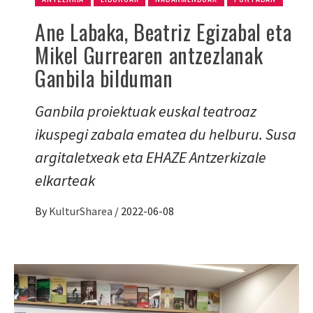
Ane Labaka, Beatriz Egizabal eta
Mikel Gurrearen antzezlanak
Ganbila bilduman
Ganbila proiektuak euskal teatroaz
ikuspegi zabala ematea du helburu. Susa
argitaletxeak eta EHAZE Antzerkizale
elkarteak
By
KulturSharea
/
2022-06-08