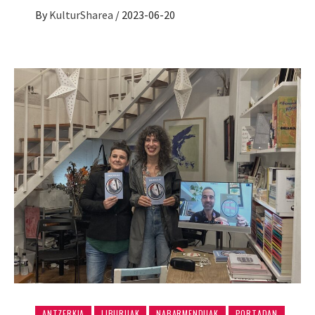
By
KulturSharea
/
2023-06-20
ANTZERKIA
LIBURUAK
NABARMENDUAK
PORTADAN