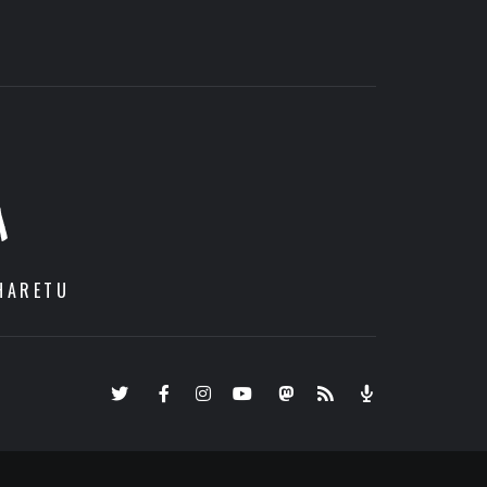
A
HARETU
Twitter
Facebook
Instagram
Youtube
Mastodon.eus
RSS
Podcast