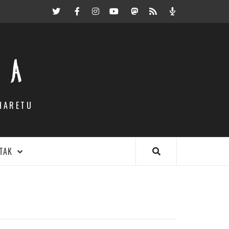
Twitter
Facebook
Instagram
Youtube
Mastodon.eus
RSS
Podcast
EA
HARETU
TAK