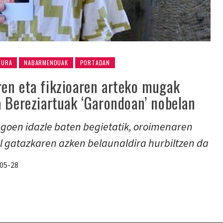
TURA
NABARMENDUAK
PORTADAN
en eta fikzioaren arteko mugak
a Bereziartuak ‘Garondoan’ nobelan
goen idazle baten begietatik, oroimenaren
al gatazkaren azken belaunaldira hurbiltzen da
05-28