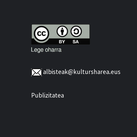
albisteak@kultursharea.eus
Publizitatea