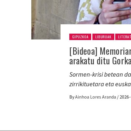
GIPUZKOA
LIBURUAK
LITERA
[Bideoa] Memoriar
arakatu ditu Gork
Sormen-krisi betean da
zirrikituetara eta eusk
By
Ainhoa Lores Aranda
/
2026-