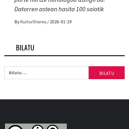
Datorren astean hasita 100 saiotik
By
KulturSharea
/
2026-01-19
BILATU
Bilatu: