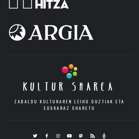
KULTUR SHAREA
ZABALDU KULTURAREN LEIHO GUZTIAK ETA
EUSKARAZ SHARETU
Twitter
Facebook
Instagram
Youtube
Mastodon.eus
RSS
Podcast