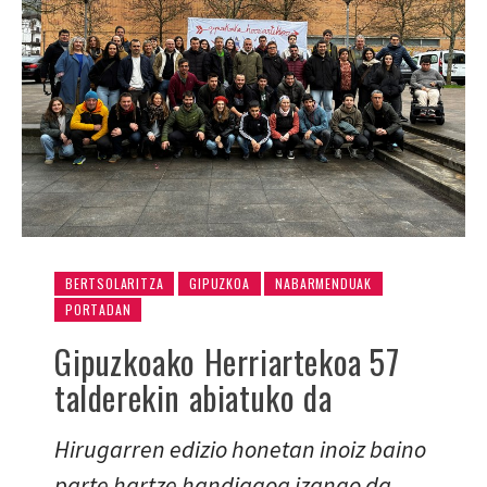
BERTSOLARITZA
GIPUZKOA
NABARMENDUAK
PORTADAN
Gipuzkoako Herriartekoa 57
talderekin abiatuko da
Hirugarren edizio honetan inoiz baino
parte hartze handiagoa izango da.