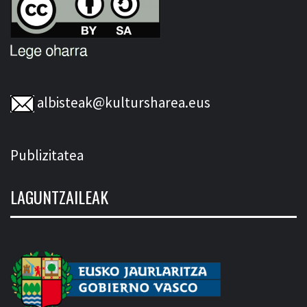
albisteak@kultursharea.eus
Publizitatea
LAGUNTZAILEAK