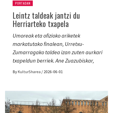
PORTADAN
Leintz taldeak jantzi du
Herriarteko txapela
Umoreak eta ofizioko ariketek
markatutako finalean, Urretxu-
Zumarragako taldea izan zuten aurkari
txapeldun berriek. Ane Zuazubiskar,
By
KulturSharea
/
2026-06-01