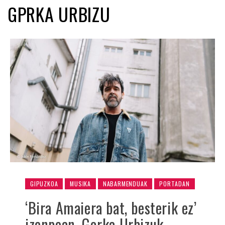
GPRKA URBIZU
GIPUZKOA
MUSIKA
NABARMENDUAK
PORTADAN
‘Bira Amaiera bat, besterik ez’
izenpean, Gorka Urbizuk