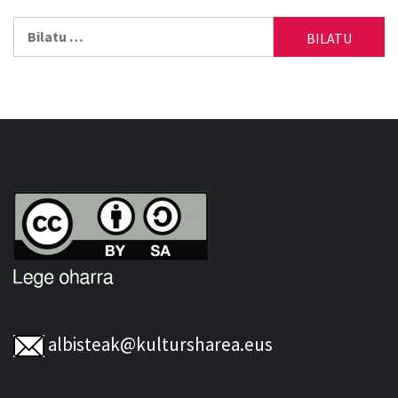
Bilatu:
albisteak@kultursharea.eus