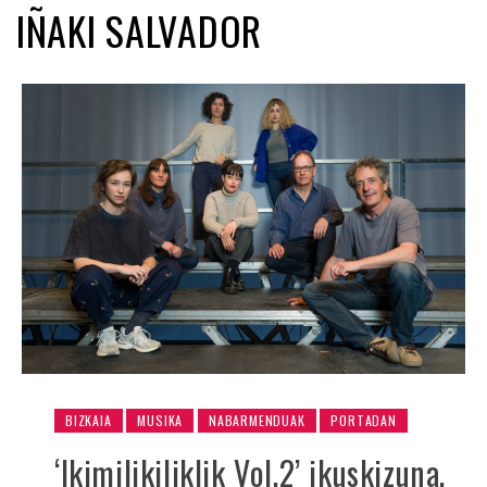
IÑAKI SALVADOR
BIZKAIA
MUSIKA
NABARMENDUAK
PORTADAN
‘Ikimilikiliklik Vol.2’ ikuskizuna,