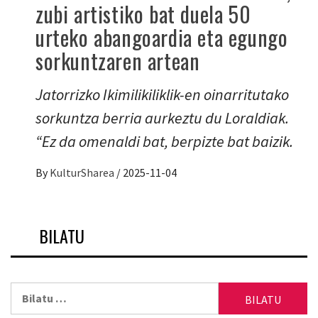
zubi artistiko bat duela 50
urteko abangoardia eta egungo
sorkuntzaren artean
Jatorrizko Ikimilikiliklik-en oinarritutako
sorkuntza berria aurkeztu du Loraldiak.
“Ez da omenaldi bat, berpizte bat baizik.
By
KulturSharea
/
2025-11-04
BILATU
Bilatu: