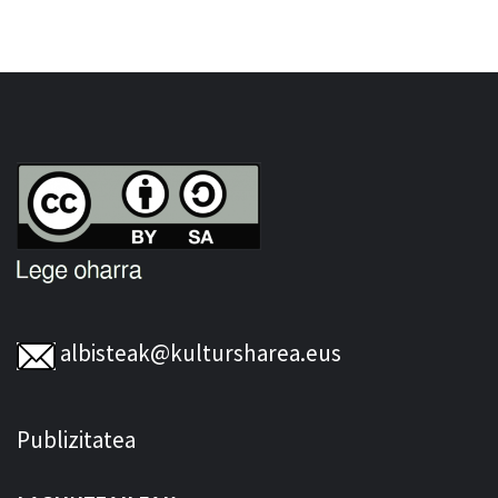
albisteak@kultursharea.eus
Publizitatea