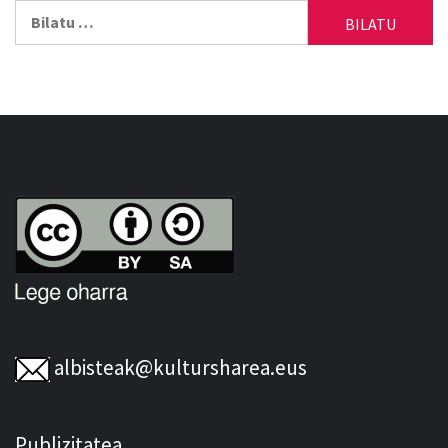
Bilatu:
albisteak@kultursharea.eus
Publizitatea