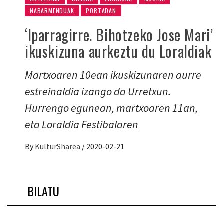
NABARMENDUAK
PORTADAN
‘Iparragirre. Bihotzeko Jose Mari’
ikuskizuna aurkeztu du Loraldiak
Martxoaren 10ean ikuskizunaren aurre
estreinaldia izango da Urretxun.
Hurrengo egunean, martxoaren 11an,
eta Loraldia Festibalaren
By
KulturSharea
/
2020-02-21
BILATU