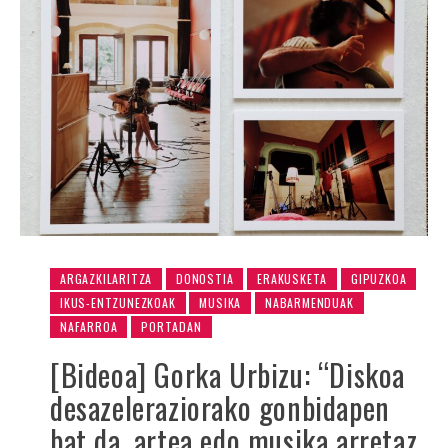
ARGAZKILARITZA
DONOSTIA
ERAKUSKETA
GIPUZKOA
IKUS-ENTZUNEZKOAK
MUSIKA
NABARMENDUAK
NAFARROA
PORTADAN
[Bideoa] Gorka Urbizu: “Diskoa
desazeleraziorako gonbidapen
bat da, artea edo musika arretaz