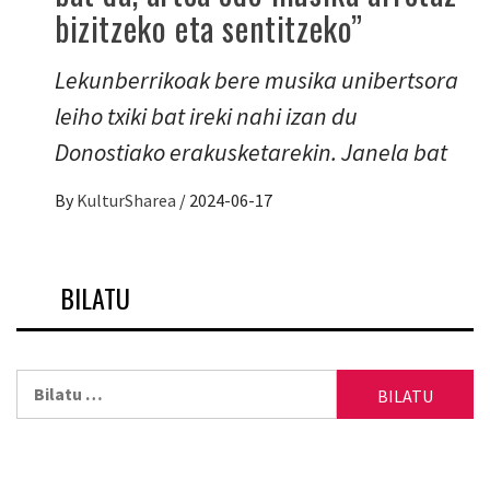
bizitzeko eta sentitzeko”
Lekunberrikoak bere musika unibertsora
leiho txiki bat ireki nahi izan du
Donostiako erakusketarekin. Janela bat
By
KulturSharea
/
2024-06-17
BILATU
Bilatu: