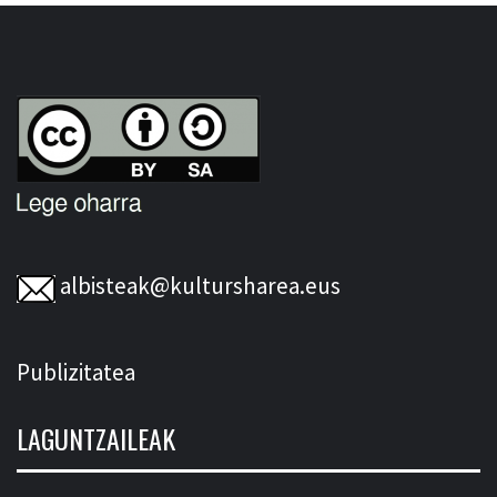
albisteak@kultursharea.eus
Publizitatea
LAGUNTZAILEAK