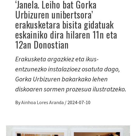
‘Janela. Leiho bat Gorka
Urbizuren unibertsora’
erakusketara bisita gidatuak
eskainiko dira hilaren 11n eta
12an Donostian
Erakusketa argazkiez eta ikus-
entzunezko instalazioez osatuta dago,
Gorka Urbizuren bakarkako lehen
diskoaren sormen prozesua ilustratzeko.
By
Ainhoa Lores Aranda
/
2024-07-10