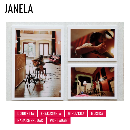
JANELA
DONOSTIA
ERAKUSKETA
GIPUZKOA
MUSIKA
NABARMENDUAK
PORTADAN