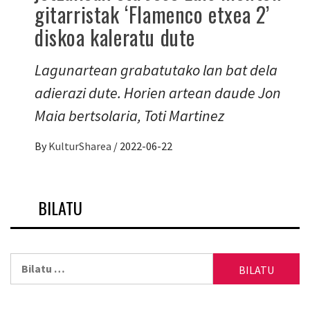
gitarristak ‘Flamenco etxea 2’
diskoa kaleratu dute
Lagunartean grabatutako lan bat dela
adierazi dute. Horien artean daude Jon
Maia bertsolaria, Toti Martinez
By
KulturSharea
/
2022-06-22
BILATU
Bilatu: