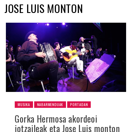
JOSE LUIS MONTON
MUSIKA
NABARMENDUAK
PORTADAN
Gorka Hermosa akordeoi
jotzaileak eta Jose Luis monton