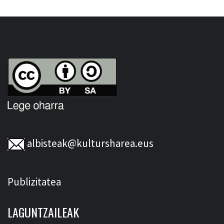
albisteak@kultursharea.eus
Publizitatea
LAGUNTZAILEAK