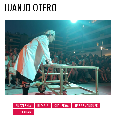
JUANJO OTERO
ANTZERKIA
BIZKAIA
GIPUZKOA
NABARMENDUAK
PORTADAN