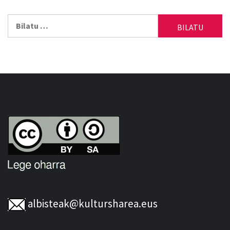
Bilatu:
albisteak@kultursharea.eus