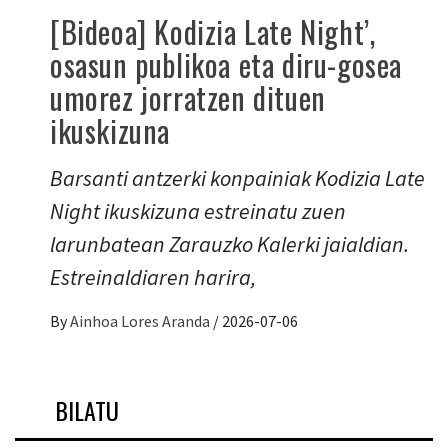
[Bideoa] Kodizia Late Night’,
osasun publikoa eta diru-gosea
umorez jorratzen dituen
ikuskizuna
Barsanti antzerki konpainiak Kodizia Late
Night ikuskizuna estreinatu zuen
larunbatean Zarauzko Kalerki jaialdian.
Estreinaldiaren harira,
By
Ainhoa Lores Aranda
/
2026-07-06
BILATU