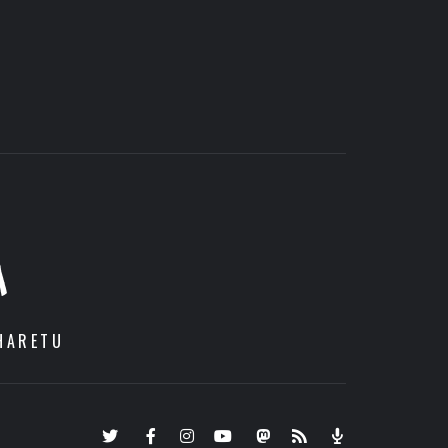
A
HARETU
Twitter
Facebook
Instagram
Youtube
Mastodon.eus
RSS
Podcast