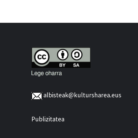
albisteak@kultursharea.eus
Publizitatea