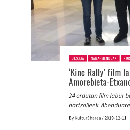
BIZKAIA
NABARMENDUAK
PO
‘Kine Rally’ film l
Amorebieta-Etxan
24 ordutan film labur 
hartzaileek. Abenduar
By
KulturSharea
/
2019-12-11