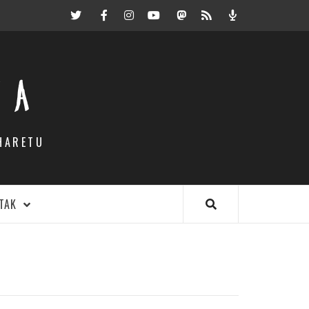
Twitter
Facebook
Instagram
Youtube
Mastodon.eus
RSS
Podcast
EA
HARETU
TAK