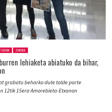
RTADAN
ZINEMA
aburren lehiaketa abiatuko da bihar,
on
bat grabatu beharko dute talde parte
en 12tik 15era Amorebieta-Etxanon