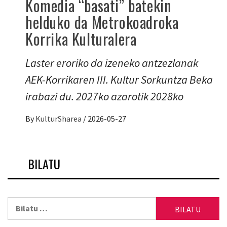
Komedia “basati” batekin
helduko da Metrokoadroka
Korrika Kulturalera
Laster eroriko da izeneko antzezlanak
AEK-Korrikaren III. Kultur Sorkuntza Beka
irabazi du. 2027ko azarotik 2028ko
By
KulturSharea
/
2026-05-27
BILATU
Bilatu: