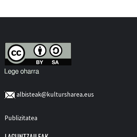
albisteak@kultursharea.eus
Publizitatea
LAGUNTZAILEAK