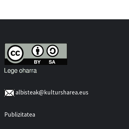
albisteak@kultursharea.eus
Publizitatea