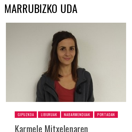
MARRUBIZKO UDA
GIPUZKOA
LIBURUAK
NABARMENDUAK
PORTADAN
Karmele Mitxelenaren