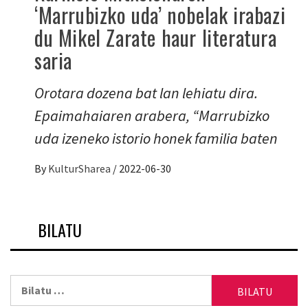
‘Marrubizko uda’ nobelak irabazi
du Mikel Zarate haur literatura
saria
Orotara dozena bat lan lehiatu dira.
Epaimahaiaren arabera, “Marrubizko
uda izeneko istorio honek familia baten
By
KulturSharea
/
2022-06-30
BILATU
Bilatu: