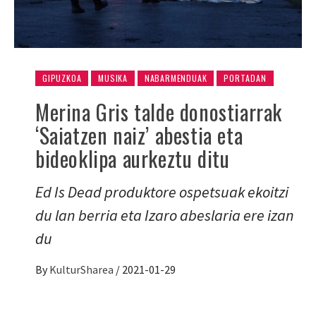
GIPUZKOA
MUSIKA
NABARMENDUAK
PORTADAN
Merina Gris talde donostiarrak
‘Saiatzen naiz’ abestia eta
bideoklipa aurkeztu ditu
Ed Is Dead produktore ospetsuak ekoitzi
du lan berria eta Izaro abeslaria ere izan
du
By
KulturSharea
/
2021-01-29