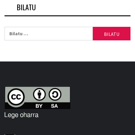
BILATU
Bilatu: