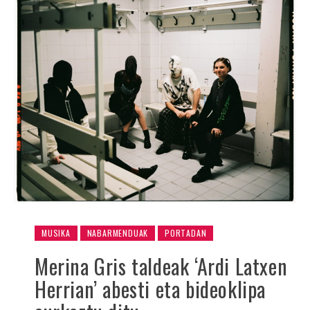
MUSIKA
NABARMENDUAK
PORTADAN
Merina Gris taldeak ‘Ardi Latxen
Herrian’ abesti eta bideoklipa