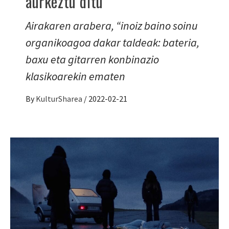
aurkeztu ditu
Airakaren arabera, “inoiz baino soinu
organikoagoa dakar taldeak: bateria,
baxu eta gitarren konbinazio
klasikoarekin ematen
By
KulturSharea
/
2022-02-21