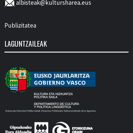
albisteak@kultursharea.eus
Publizitatea
LAGUNTZAILEAK