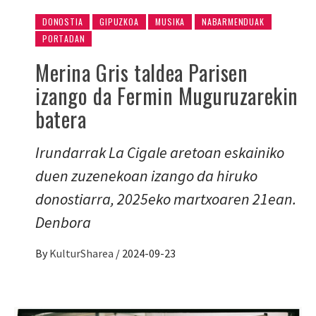
DONOSTIA
GIPUZKOA
MUSIKA
NABARMENDUAK
PORTADAN
Merina Gris taldea Parisen
izango da Fermin Muguruzarekin
batera
Irundarrak La Cigale aretoan eskainiko
duen zuzenekoan izango da hiruko
donostiarra, 2025eko martxoaren 21ean.
Denbora
By
KulturSharea
/
2024-09-23