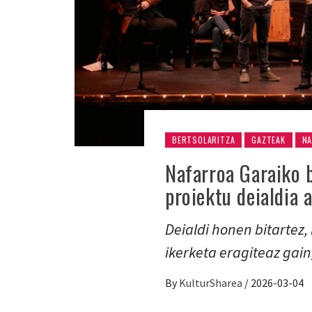
BERTSOLARITZA
GAZTEAK
N
Nafarroa Garaiko 
proiektu deialdia 
Deialdi honen bitartez,
ikerketa eragiteaz gain
By
KulturSharea
/
2026-03-04