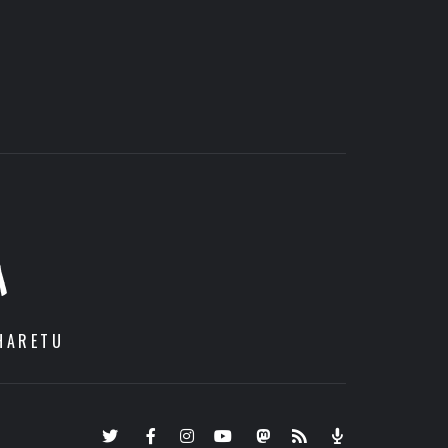
A
HARETU
Twitter
Facebook
Instagram
Youtube
Mastodon.eus
RSS
Podcast