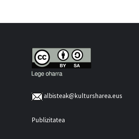
albisteak@kultursharea.eus
Publizitatea