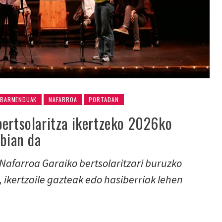
ABARMENDUAK
NAFARROA
PORTADAN
bertsolaritza ikertzeko 2026ko
abian da
 Nafarroa Garaiko bertsolaritzari buruzko
, ikertzaile gazteak edo hasiberriak lehen