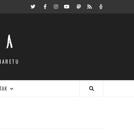
Twitter
Facebook
Instagram
Youtube
Mastodon.eus
RSS
Podcast
EA
HARETU
TAK