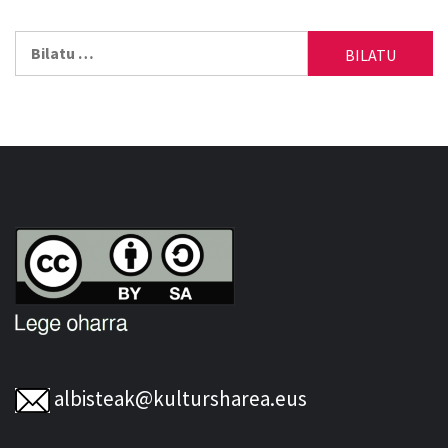
Bilatu:
albisteak@kultursharea.eus