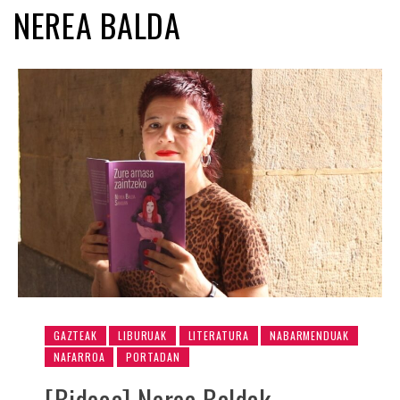
NEREA BALDA
GAZTEAK
LIBURUAK
LITERATURA
NABARMENDUAK
NAFARROA
PORTADAN
[Bideoa] Nerea Baldak