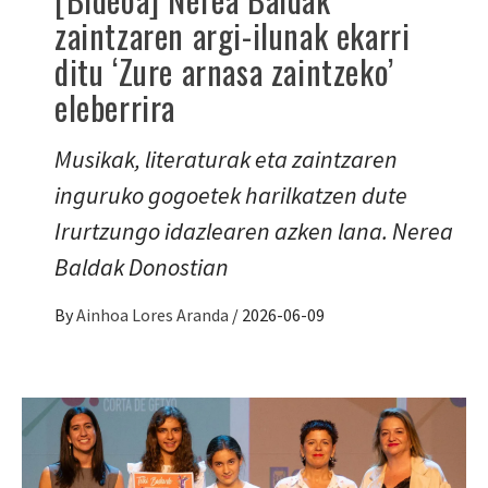
zaintzaren argi-ilunak ekarri
ditu ‘Zure arnasa zaintzeko’
eleberrira
Musikak, literaturak eta zaintzaren
inguruko gogoetek harilkatzen dute
Irurtzungo idazlearen azken lana. Nerea
Baldak Donostian
By
Ainhoa Lores Aranda
/
2026-06-09