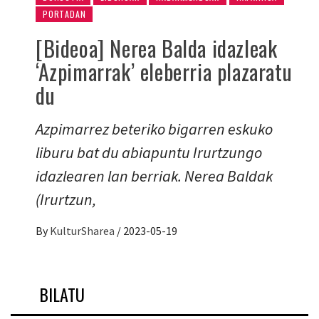
PORTADAN
[Bideoa] Nerea Balda idazleak
‘Azpimarrak’ eleberria plazaratu
du
Azpimarrez beteriko bigarren eskuko
liburu bat du abiapuntu Irurtzungo
idazlearen lan berriak. Nerea Baldak
(Irurtzun,
By
KulturSharea
/
2023-05-19
BILATU