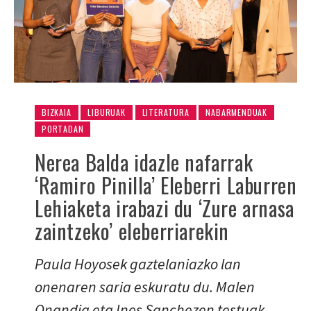
BIZKAIA
LIBURUAK
LITERATURA
NABARMENDUAK
PORTADAN
Nerea Balda idazle nafarrak
‘Ramiro Pinilla’ Eleberri Laburren
Lehiaketa irabazi du ‘Zure arnasa
zaintzeko’ eleberriarekin
Paula Hoyosek gaztelaniazko lan
onenaren saria eskuratu du. Malen
Onandia eta Ines Sanchezen testuak,