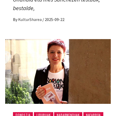
bestalde,
By
KulturSharea
/
2025-09-22
DONOSTIA
LIBURUAK
NABARMENDUAK
NAFARROA