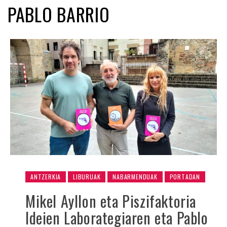
PABLO BARRIO
ANTZERKIA
LIBURUAK
NABARMENDUAK
PORTADAN
Mikel Ayllon eta Piszifaktoria
Ideien Laborategiaren eta Pablo