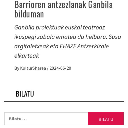
Barrioren antzezlanak Ganbila
bilduman
Ganbila proiektuak euskal teatroaz
ikuspegi zabala ematea du helburu. Susa
argitaletxeak eta EHAZE Antzerkizale
elkarteak
By
KulturSharea
/
2024-06-20
BILATU
Bilatu: