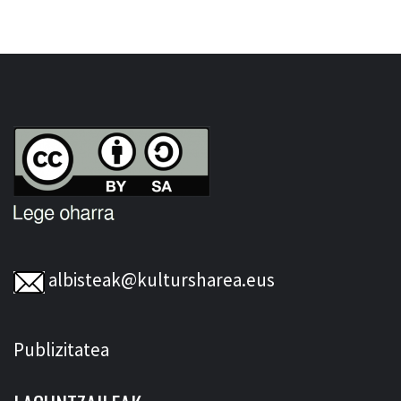
albisteak@kultursharea.eus
Publizitatea