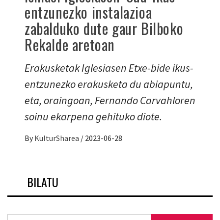
entzunezko instalazioa
zabalduko dute gaur Bilboko
Rekalde aretoan
Erakusketak Iglesiasen Etxe-bide ikus-
entzunezko erakusketa du abiapuntu,
eta, oraingoan, Fernando Carvahloren
soinu ekarpena gehituko diote.
By
KulturSharea
/
2023-06-28
BILATU
Bilatu: