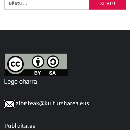
albisteak@kultursharea.eus
Publizitatea