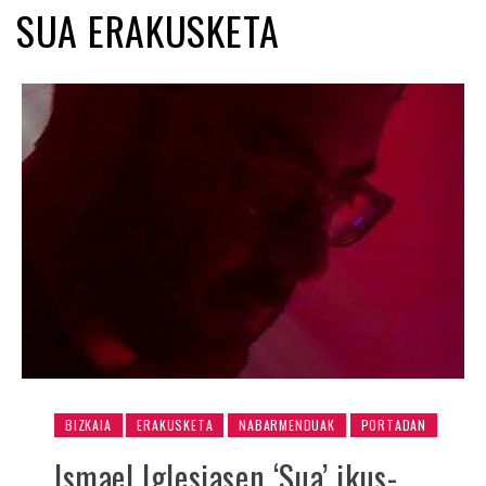
SUA ERAKUSKETA
BIZKAIA
ERAKUSKETA
NABARMENDUAK
PORTADAN
Ismael Iglesiasen ‘Sua’ ikus-