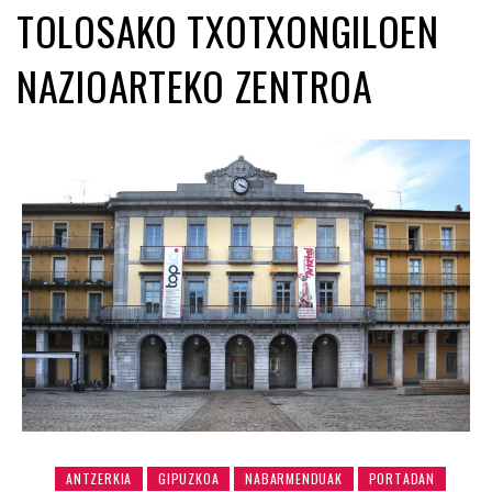
TOLOSAKO TXOTXONGILOEN
NAZIOARTEKO ZENTROA
ANTZERKIA
GIPUZKOA
NABARMENDUAK
PORTADAN