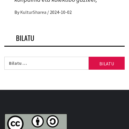
By
KulturSharea
/
2024-10-02
BILATU
Bilatu: