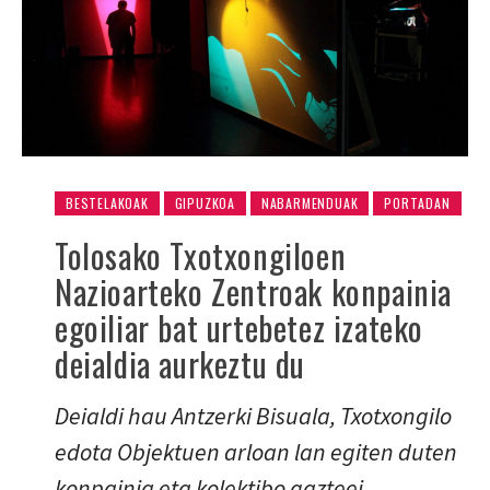
BESTELAKOAK
GIPUZKOA
NABARMENDUAK
PORTADAN
Tolosako Txotxongiloen
Nazioarteko Zentroak konpainia
egoiliar bat urtebetez izateko
deialdia aurkeztu du
Deialdi hau Antzerki Bisuala, Txotxongilo
edota Objektuen arloan lan egiten duten
konpainia eta kolektibo gazteei,