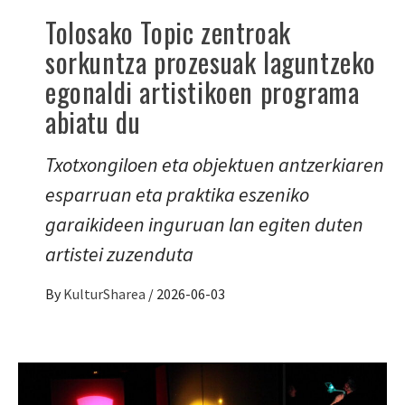
Tolosako Topic zentroak
sorkuntza prozesuak laguntzeko
egonaldi artistikoen programa
abiatu du
Txotxongiloen eta objektuen antzerkiaren
esparruan eta praktika eszeniko
garaikideen inguruan lan egiten duten
artistei zuzenduta
By
KulturSharea
/
2026-06-03