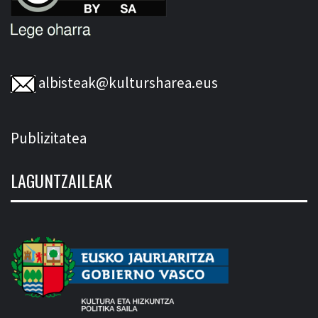
albisteak@kultursharea.eus
Publizitatea
LAGUNTZAILEAK