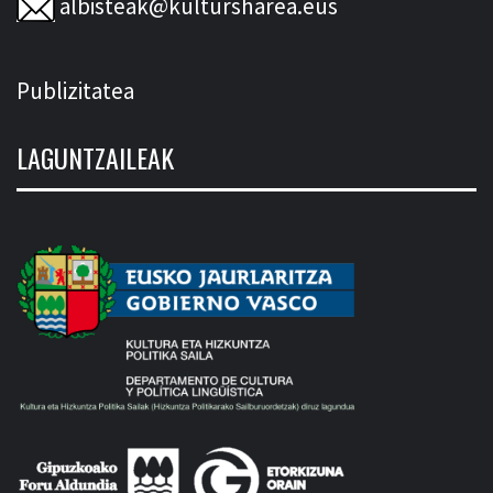
albisteak@kultursharea.eus
Publizitatea
LAGUNTZAILEAK