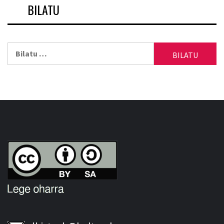
BILATU
Bilatu: