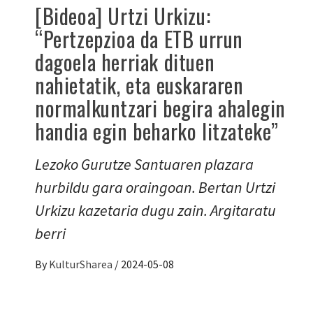
[Bideoa] Urtzi Urkizu:
“Pertzepzioa da ETB urrun
dagoela herriak dituen
nahietatik, eta euskararen
normalkuntzari begira ahalegin
handia egin beharko litzateke”
Lezoko Gurutze Santuaren plazara
hurbildu gara oraingoan. Bertan Urtzi
Urkizu kazetaria dugu zain. Argitaratu
berri
By
KulturSharea
/
2024-05-08