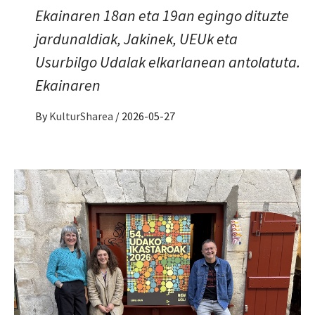
Ekainaren 18an eta 19an egingo dituzte
jardunaldiak, Jakinek, UEUk eta
Usurbilgo Udalak elkarlanean antolatuta.
Ekainaren
By
KulturSharea
/
2026-05-27