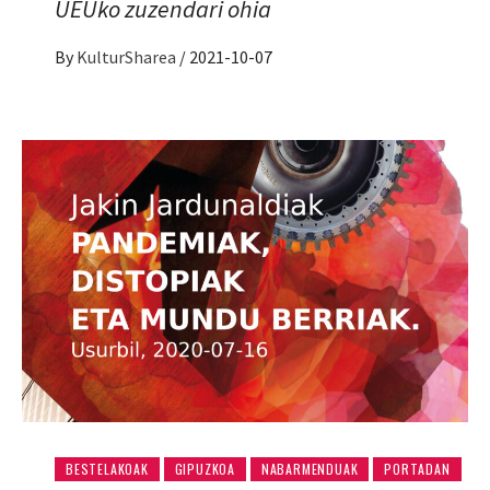
UEUko zuzendari ohia
By
KulturSharea
/
2021-10-07
BESTELAKOAK
GIPUZKOA
NABARMENDUAK
PORTADAN