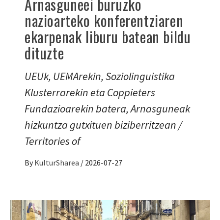
Arnasguneei buruzko
nazioarteko konferentziaren
ekarpenak liburu batean bildu
dituzte
UEUk, UEMArekin, Soziolinguistika
Klusterrarekin eta Coppieters
Fundazioarekin batera, Arnasguneak
hizkuntza gutxituen biziberritzean /
Territories of
By
KulturSharea
/
2026-07-27