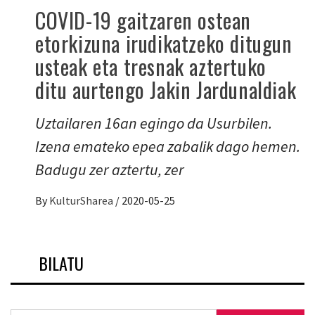
COVID-19 gaitzaren ostean
etorkizuna irudikatzeko ditugun
usteak eta tresnak aztertuko
ditu aurtengo Jakin Jardunaldiak
Uztailaren 16an egingo da Usurbilen.
Izena emateko epea zabalik dago hemen.
Badugu zer aztertu, zer
By
KulturSharea
/
2020-05-25
BILATU