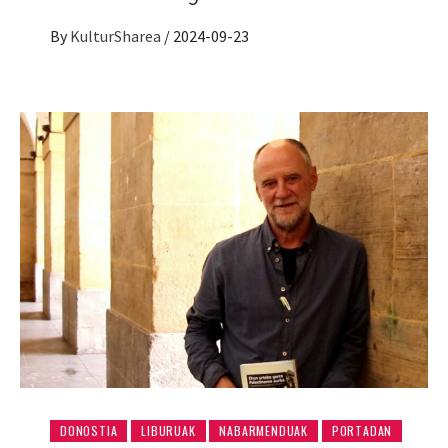
By
KulturSharea
/
2024-09-23
DONOSTIA
LIBURUAK
NABARMENDUAK
PORTADAN