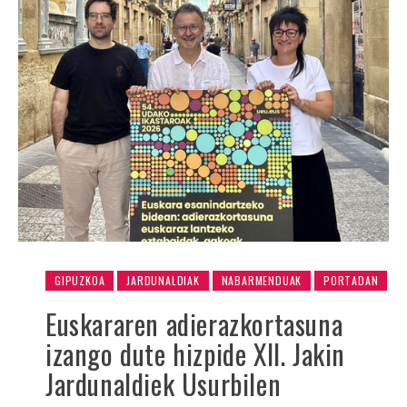
GIPUZKOA
JARDUNALDIAK
NABARMENDUAK
PORTADAN
Euskararen adierazkortasuna
izango dute hizpide XII. Jakin
Jardunaldiek Usurbilen