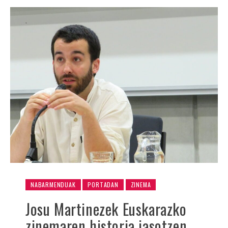
NABARMENDUAK
PORTADAN
ZINEMA
Josu Martinezek Euskarazko
zinemaren historia jasotzen