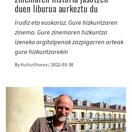
duen liburua aurkeztu du
Irudiz eta euskaraz. Gure hizkuntzaren
zinema. Gure zinemaren hizkuntza
izeneko argitalpenak zazpigarren arteak
gure hizkuntzarekin
By
KulturSharea
/
2022-03-30