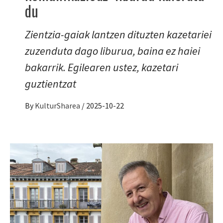
du
Zientzia-gaiak lantzen dituzten kazetariei
zuzenduta dago liburua, baina ez haiei
bakarrik. Egilearen ustez, kazetari
guztientzat
By
KulturSharea
/
2025-10-22