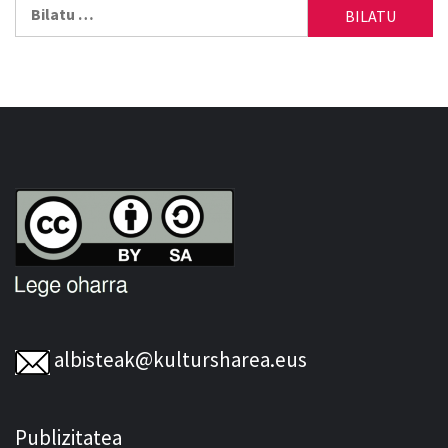
Bilatu:
albisteak@kultursharea.eus
Publizitatea