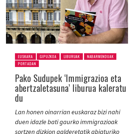
EUSKARA
GIPUZKOA
LIBURUAK
NABARMENDUAK
PORTADAN
Pako Sudupek ‘Immigrazioa eta
abertzaletasuna’ liburua kaleratu
du
Lan honen oinarrian euskaraz bizi nahi
duen idazle bati gaurko immigrazioak
sortzen dizkion galderetatik abiaturiko