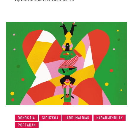
DONOSTIA
GIPUZKOA
JARDUNALDIAK
NABARMENDUAK
PORTADAN