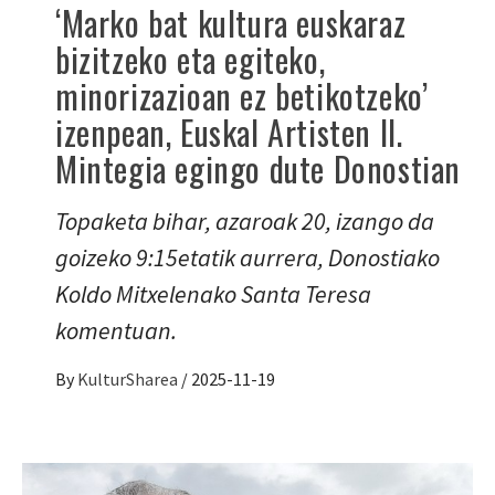
‘Marko bat kultura euskaraz
bizitzeko eta egiteko,
minorizazioan ez betikotzeko’
izenpean, Euskal Artisten II.
Mintegia egingo dute Donostian
Topaketa bihar, azaroak 20, izango da
goizeko 9:15etatik aurrera, Donostiako
Koldo Mitxelenako Santa Teresa
komentuan.
By
KulturSharea
/
2025-11-19