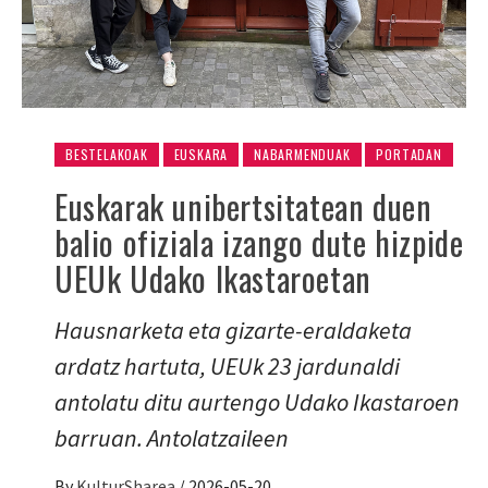
BESTELAKOAK
EUSKARA
NABARMENDUAK
PORTADAN
Euskarak unibertsitatean duen
balio ofiziala izango dute hizpide
UEUk Udako Ikastaroetan
Hausnarketa eta gizarte-eraldaketa
ardatz hartuta, UEUk 23 jardunaldi
antolatu ditu aurtengo Udako Ikastaroen
barruan. Antolatzaileen
By
KulturSharea
/
2026-05-20