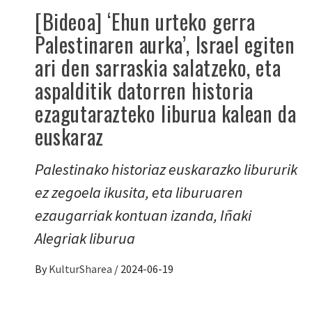
[Bideoa] ‘Ehun urteko gerra
Palestinaren aurka’, Israel egiten
ari den sarraskia salatzeko, eta
aspalditik datorren historia
ezagutarazteko liburua kalean da
euskaraz
Palestinako historiaz euskarazko libururik
ez zegoela ikusita, eta liburuaren
ezaugarriak kontuan izanda, Iñaki
Alegriak liburua
By
KulturSharea
/
2024-06-19