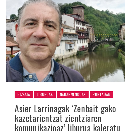
BIZKAIA
LIBURUAK
NABARMENDUAK
PORTADAN
Asier Larrinagak ‘Zenbait gako
kazetarientzat zientziaren
komunikazioaz’ liburua kaleratu