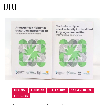
UEU
EUSKARA
LIBURUAK
LITERATURA
NABARMENDUAK
PORTADAN