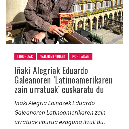
LIBURUAK
NABARMENDUAK
PORTADAN
Iñaki Alegriak Eduardo
Galeanoren ‘Latinoamerikaren
zain urratuak’ euskaratu du
Iñaki Alegria Loinazek Eduardo
Galeanoren Latinoamerikaren zain
urratuak liburua ezaguna itzuli du.