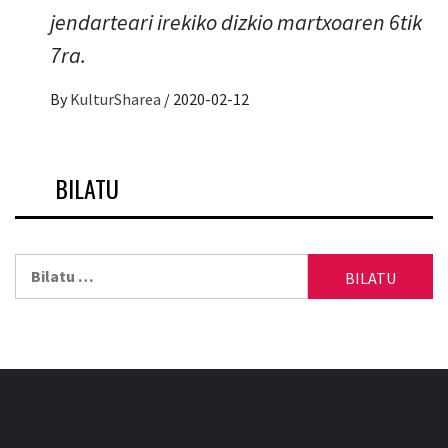
jendarteari irekiko dizkio martxoaren 6tik
7ra.
By
KulturSharea
/
2020-02-12
BILATU
Bilatu: