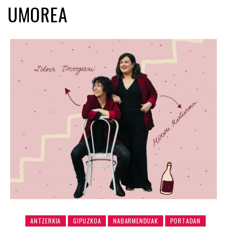
UMOREA
ANTZERKIA
GIPUZKOA
NABARMENDUAK
PORTADAN