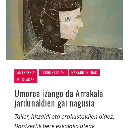
ANTZERKIA
JARDUNALDIAK
NABARMENDUAK
PORTADAN
Umorea izango da Arrakala
jardunaldien gai nagusia
Tailer, hitzaldi eta erakustaldien bidez,
Dantzertik bere eskolako ateak