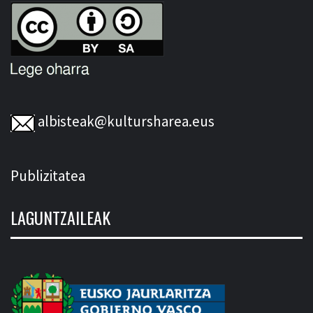
albisteak@kultursharea.eus
Publizitatea
LAGUNTZAILEAK