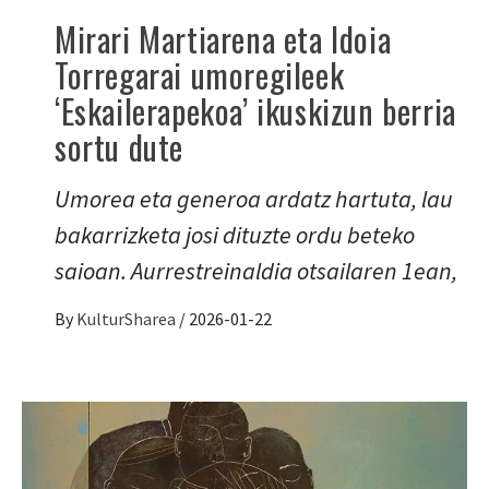
Mirari Martiarena eta Idoia
Torregarai umoregileek
‘Eskailerapekoa’ ikuskizun berria
sortu dute
Umorea eta generoa ardatz hartuta, lau
bakarrizketa josi dituzte ordu beteko
saioan. Aurrestreinaldia otsailaren 1ean,
By
KulturSharea
/
2026-01-22