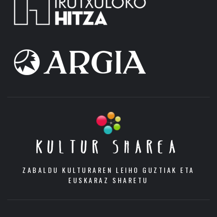
KULTUR SHAREA
ZABALDU KULTURAREN LEIHO GUZTIAK ETA
EUSKARAZ SHARETU