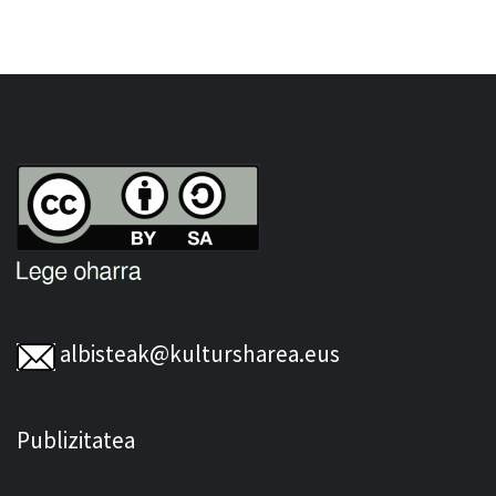
albisteak@kultursharea.eus
Publizitatea