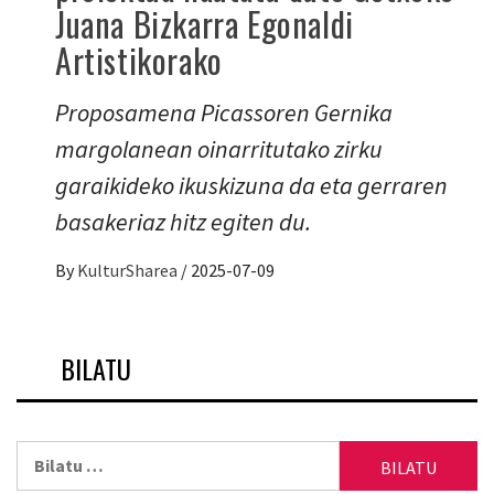
Juana Bizkarra Egonaldi
Artistikorako
Proposamena Picassoren Gernika
margolanean oinarritutako zirku
garaikideko ikuskizuna da eta gerraren
basakeriaz hitz egiten du.
By
KulturSharea
/
2025-07-09
BILATU
Bilatu: