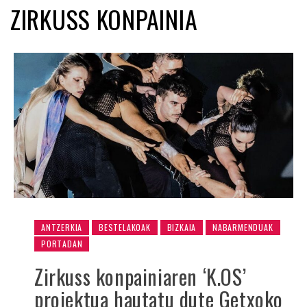
ZIRKUSS KONPAINIA
ANTZERKIA
BESTELAKOAK
BIZKAIA
NABARMENDUAK
PORTADAN
Zirkuss konpainiaren ‘K.OS’
proiektua hautatu dute Getxoko