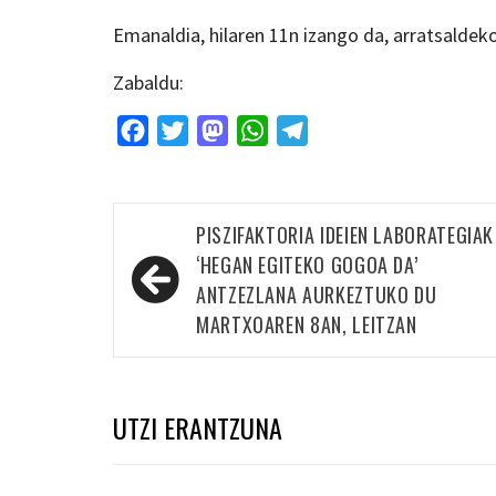
Emanaldia, hilaren 11n izango da, arratsaldek
Zabaldu:
Facebook
Twitter
Mastodon
WhatsApp
Telegram
Bidalketetan
PISZIFAKTORIA IDEIEN LABORATEGIAK
zehar
‘HEGAN EGITEKO GOGOA DA’
nabigatu
ANTZEZLANA AURKEZTUKO DU
MARTXOAREN 8AN, LEITZAN
UTZI ERANTZUNA