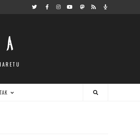
Twitter
Facebook
Instagram
Youtube
Mastodon.eus
RSS
Podcast
EA
HARETU
TAK