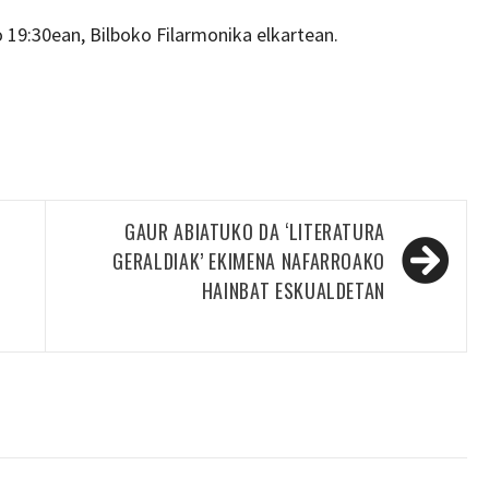
o 19:30ean, Bilboko Filarmonika elkartean.
GAUR ABIATUKO DA ‘LITERATURA
GERALDIAK’ EKIMENA NAFARROAKO
HAINBAT ESKUALDETAN