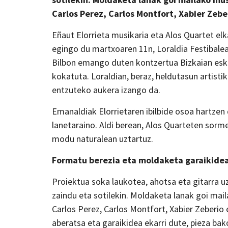
Carlos Perez, Carlos Montfort, Xabier Zebe
Eñaut Elorrieta musikaria eta Alos Quartet el
egingo du martxoaren 11n, Loraldia Festibalean
Bilbon emango duten kontzertua Bizkaian eska
kokatuta. Loraldian, beraz, heldutasun artist
entzuteko aukera izango da.
Emanaldiak Elorrietaren ibilbide osoa hartze
lanetaraino. Aldi berean, Alos Quarteten sorm
modu naturalean uztartuz.
Formatu berezia eta moldaketa garaikide
Proiektua soka laukotea, ahotsa eta gitarra 
zaindu eta sotilekin. Moldaketa lanak goi mai
Carlos Perez, Carlos Montfort, Xabier Zeberio
aberatsa eta garaikidea ekarri dute, pieza ba