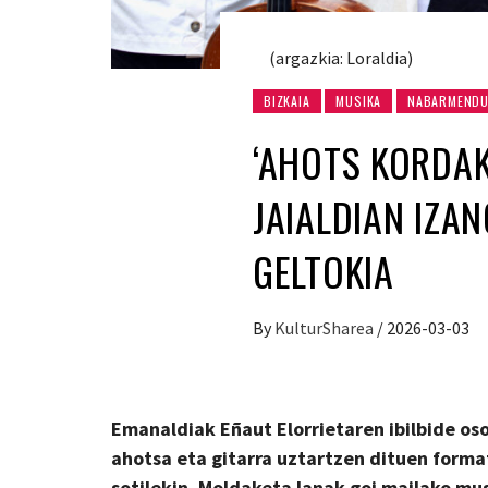
(argazkia: Loraldia)
BIZKAIA
MUSIKA
NABARMENDU
‘AHOTS KORDAK
JAIALDIAN IZA
GELTOKIA
By
KulturSharea
/
2026-03-03
Emanaldiak Eñaut Elorrietaren ibilbide os
ahotsa eta gitarra uztartzen dituen form
sotilekin. Moldaketa lanak goi mailako mu