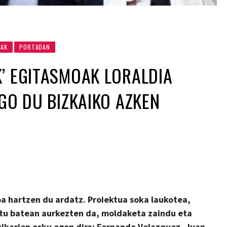
AK
PORTADAN
’ EGITASMOAK LORALDIA
NGO DU BIZKAIKO AZKEN
oa hartzen du ardatz.
Proiektua soka laukotea,
atu batean aurkezten da, moldaketa zaindu eta
sikarien esku egon dira: Fernando Velazquez, Juan