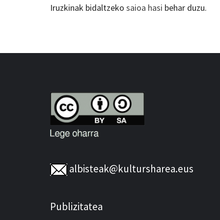
Iruzkinak bidaltzeko
saioa hasi
behar duzu.
albisteak@kultursharea.eus
Publizitatea