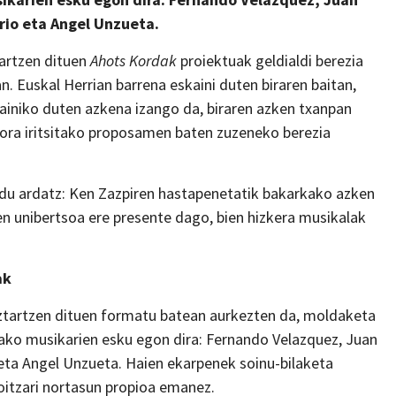
rio eta Angel Unzueta.
kartzen dituen
Ahots Kordak
proiektuak geldialdi berezia
. Euskal Herrian barrena eskaini duten biraren baitan,
iniko duten azkena izango da, biraren azken txanpan
ikora iritsitako proposamen baten zuzeneko berezia
n du ardatz: Ken Zazpiren hastapenetatik bakarkako azken
en unibertsoa ere presente dago, bien hizkera musikalak
ak
uztartzen dituen formatu batean aurkezten da, moldaketa
lako musikarien esku egon dira: Fernando Velazquez, Juan
 eta Angel Unzueta. Haien ekarpenek soinu-bilaketa
koitzari nortasun propioa emanez.