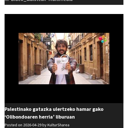
Palestinako gatazka ulertzeko hamar gako
‘Olibondoaren herria’ liburuan
Posted on 2026-04-29 by
KulturSharea