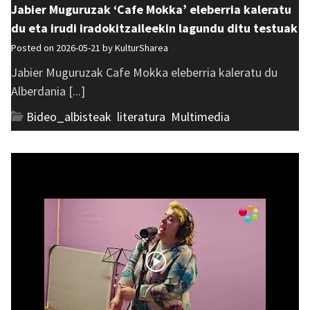
Jabier Muguruzak ‘Cafe Mokka’ eleberria kaleratu
du eta irudi iradokitzaileekin lagundu ditu testuak
Posted on 2026-05-21 by
KulturSharea
Jabier Muguruzak Cafe Mokka eleberria kaleratu du
Alberdania [...]
Bideo_albisteak
,
literatura
,
Multimedia