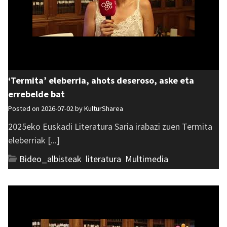
‘Termita’ eleberria, ahots deseroso, aske eta
errebelde bat
Posted on 2026-07-02 by
KulturSharea
2025eko Euskadi Literatura Saria irabazi zuen Termita
eleberriak [...]
Bideo_albisteak
,
literatura
,
Multimedia