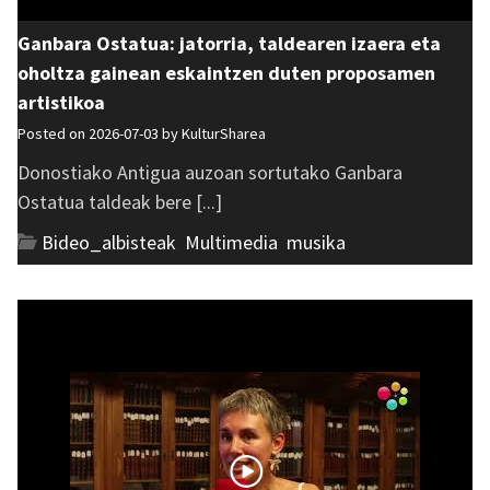
Ganbara Ostatua: jatorria, taldearen izaera eta
oholtza gainean eskaintzen duten proposamen
artistikoa
Posted on 2026-07-03 by
KulturSharea
Donostiako Antigua auzoan sortutako Ganbara
Ostatua taldeak bere [...]
Bideo_albisteak
,
Multimedia
,
musika