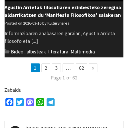
Agustin Arrietak filosofiaren ezinbesteko zeregina
aldarrikatzen du ‘Manifestu Filosofikoa’ saiakeran
Posted on 2026-03-16 by
KulturSharea
Informazioaren anabasaren garaian, Agustin Arrieta
filosofo eta [...]
Bideo_albisteak
,
literatura
,
Multimedia
1
2
3
…
62
»
Page 1 of 62
Zabaldu:
Facebook
Twitter
Mastodon
WhatsApp
Telegram