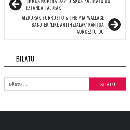
Bidalketetan
‘ERRUA NORENA DA?’ DISKOA KALERATU DU
zehar
EZTANDA TALDEAK
nabigatu
AIZKORAK ZORROZTU & THE MIA WALLACE
BAND-EK ‘LIKE ARTIFIZIALAK’ KANTUA
AURKEZTU DU
BILATU
Bilatu: