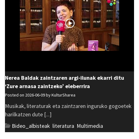
Nerea Baldak zaintzaren argi-ilunak ekarri ditu
‘Zure arnasa zaintzeko’ eleberrira
Posted on 2026-06-09 by
KulturSharea
Musikak, literaturak eta zaintzaren inguruko gogoetek
harilkatzen dute [...]
Bideo_albisteak
,
literatura
,
Multimedia