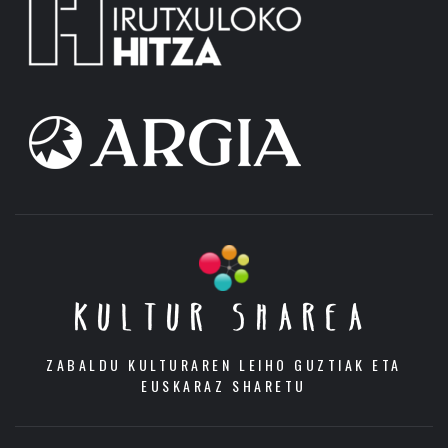
KULTUR SHAREA
ZABALDU KULTURAREN LEIHO GUZTIAK ETA
EUSKARAZ SHARETU