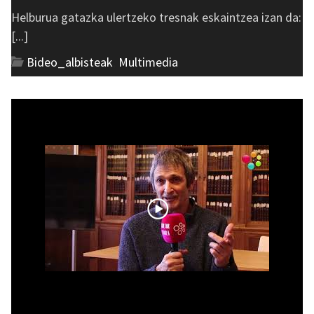
Helburua gatazka ulertzeko tresnak eskaintzea izan da:
[...]
Bideo_albisteak
,
Multimedia