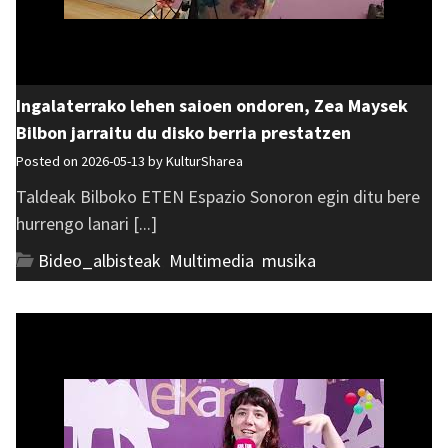
Ingalaterrako lehen saioen ondoren, Zea Maysek
Bilbon jarraitu du disko berria prestatzen
Posted on 2026-05-13 by
KulturSharea
Taldeak Bilboko ETEN Espazio Sonoron egin ditu bere
hurrengo lanari [...]
Bideo_albisteak
,
Multimedia
,
musika