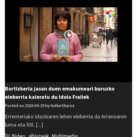
Bortizkeria jasan duen emakumeari buruzko
eleberria kaleratu du Idoia Frailek
Posted on 2026-04-29 by
KulturSharea
Errenteriako idazlearen lehen eleberria da Arranoaren
luma eta XIX. [...]
Bideo_albisteak
,
Multimedia