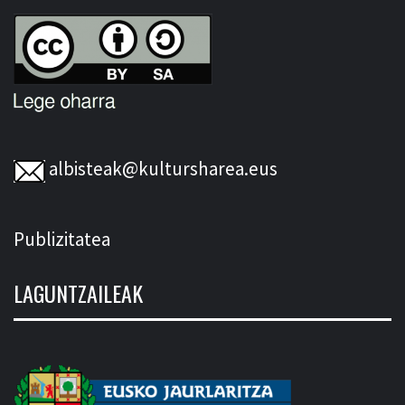
albisteak@kultursharea.eus
Publizitatea
LAGUNTZAILEAK