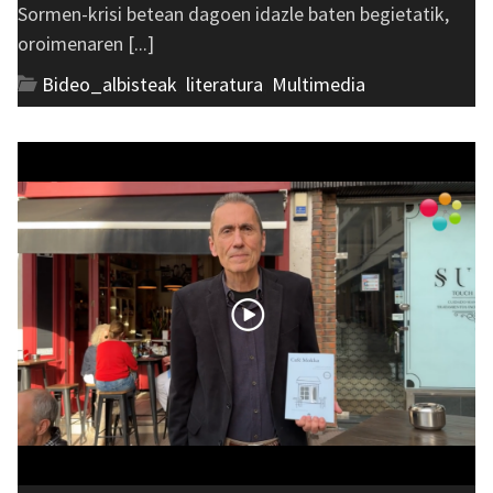
Sormen-krisi betean dagoen idazle baten begietatik,
oroimenaren [...]
Bideo_albisteak
,
literatura
,
Multimedia