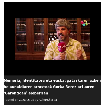
Memoria, identitatea eta euskal gatazkaren azken
belaunaldiaren arrastoak Gorka Bereziartuaren
‘Garondoan’ eleberrian
Posted on 2026-05-28 by
KulturSharea