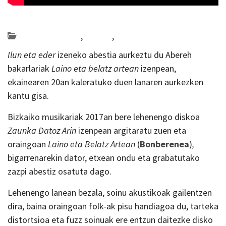
Posted on 2019-06-17 by
KulturSharea
Bideo_albisteak
,
Bizkaia
,
musika
Ilun eta eder
izeneko abestia aurkeztu du Abereh
bakarlariak
Laino eta belatz artean
izenpean,
ekainearen 20an kaleratuko duen lanaren aurkezken
kantu gisa.
Bizkaiko musikariak 2017an bere lehenengo diskoa
Zaunka Datoz Arin
izenpean argitaratu zuen eta
oraingoan
Laino eta Belatz Artean
(
Bonberenea
)
,
bigarrenarekin dator, etxean ondu eta grabatutako
zazpi abestiz osatuta dago.
Lehenengo lanean bezala, soinu akustikoak gailentzen
dira, baina oraingoan folk-ak pisu handiagoa du, tarteka
distortsioa eta fuzz soinuak ere entzun daitezke disko