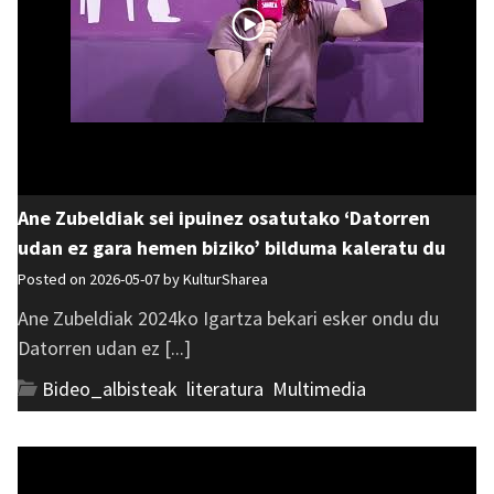
Ane Zubeldiak sei ipuinez osatutako ‘Datorren
udan ez gara hemen biziko’ bilduma kaleratu du
Posted on 2026-05-07 by
KulturSharea
Ane Zubeldiak 2024ko Igartza bekari esker ondu du
Datorren udan ez [...]
Bideo_albisteak
,
literatura
,
Multimedia