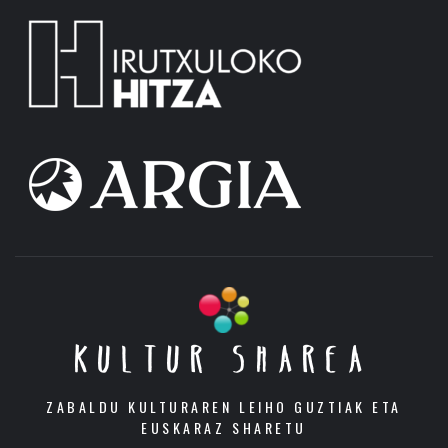
KULTUR SHAREA
ZABALDU KULTURAREN LEIHO GUZTIAK ETA
EUSKARAZ SHARETU