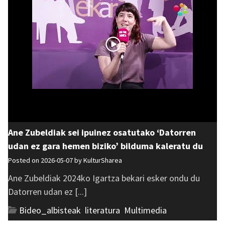
Ane Zubeldiak sei ipuinez osatutako ‘Datorren
udan ez gara hemen biziko’ bilduma kaleratu du
Posted on 2026-05-07 by
KulturSharea
Ane Zubeldiak 2024ko Igartza bekari esker ondu du
Datorren udan ez [...]
Bideo_albisteak
,
literatura
,
Multimedia