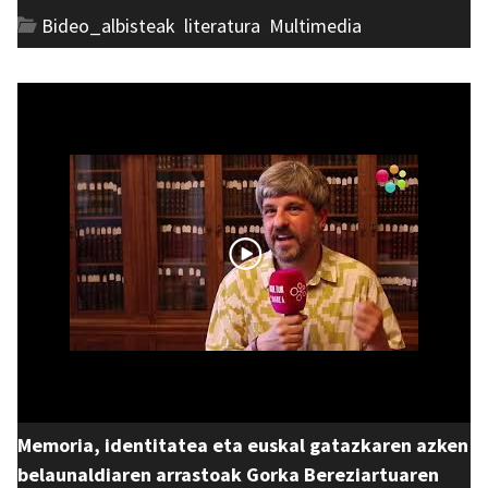
Bideo_albisteak
,
literatura
,
Multimedia
Memoria, identitatea eta euskal gatazkaren azken
belaunaldiaren arrastoak Gorka Bereziartuaren