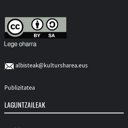
albisteak@kultursharea.eus
Publizitatea
LAGUNTZAILEAK