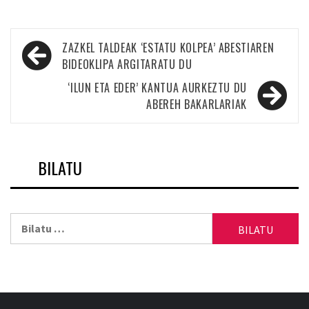
Bidalketetan
ZAZKEL TALDEAK ‘ESTATU KOLPEA’ ABESTIAREN
zehar
BIDEOKLIPA ARGITARATU DU
nabigatu
‘ILUN ETA EDER’ KANTUA AURKEZTU DU
ABEREH BAKARLARIAK
BILATU
Bilatu: