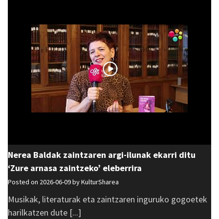
Nerea Baldak zaintzaren argi-ilunak ekarri ditu
‘Zure arnasa zaintzeko’ eleberrira
Posted on 2026-06-09 by
KulturSharea
Musikak, literaturak eta zaintzaren inguruko gogoetek
harilkatzen dute [...]