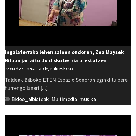
Ingalaterrako lehen saioen ondoren, Zea Maysek
Bilbon jarraitu du disko berria prestatzen
Posted on 2026-05-13 by
KulturSharea
Taldeak Bilboko ETEN Espazio Sonoron egin ditu bere
hurrengo lanari [...]
Bideo_albisteak
,
Multimedia
,
musika