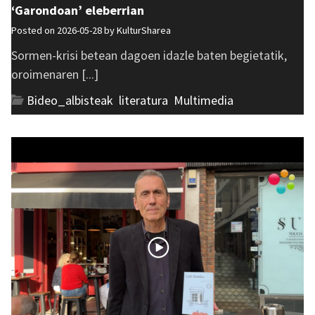
‘Garondoan’ eleberrian
Posted on 2026-05-28 by
KulturSharea
Sormen-krisi betean dagoen idazle baten begietatik,
oroimenaren [...]
Bideo_albisteak
,
literatura
,
Multimedia