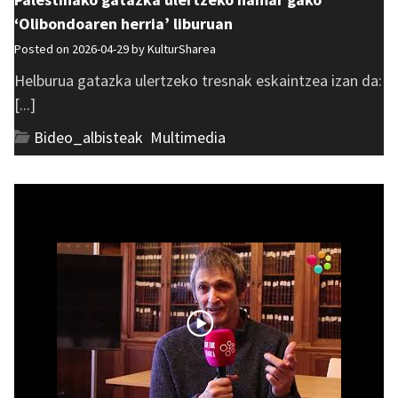
‘Olibondoaren herria’ liburuan
Posted on 2026-04-29 by
KulturSharea
Helburua gatazka ulertzeko tresnak eskaintzea izan da:
[...]
Bideo_albisteak
,
Multimedia