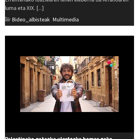
luma eta XIX. [...]
Bideo_albisteak
,
Multimedia
Palestinako gatazka ulertzeko hamar gako