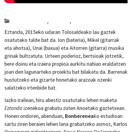
Posted on 2019-06-17 by
KulturSharea
Bideo_albisteak
,
Gipuzkoa
,
musika
Eztanda, 2015eko udaran Tolosaldeako lau gaztek
osatutako talde bat da. Ion (bateria), Mikel (gitarrak
eta ahotsa), Unai (baxua) eta Aitorren (gitarra) musika
grinak bultzatuta. Urteen poderioz, bertsioak jotzetik,
bere doinu eta izaera propioa aurkitu nahian eraldatzen
joan den lagunarteko proiektu bat bilakatu da. Barrenak
hustutzeko eta gizarte honetako arazoak ozenki
salatzeko irtenbide bat.
Iazko irailean, hiru abestiz osatutako lehen maketa
Eztanda
izenekoa grabatu zuten Anoetako gaztetxean.
Honen ondoren, abenduan,
Bonberenea
ko estudioan
sartu ziren beraien lehen lana grabatzeko asmoz, Karlos
Osinagaren gidaritzapean.
Errua Norena Da?
izeneko