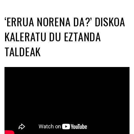
‘ERRUA NORENA DA?’ DISKOA
KALERATU DU EZTANDA
TALDEAK