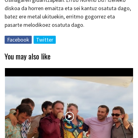
diskoa da horren emaitza eta sei kantuz osatuta dago,
batez ere metal ukituekin, erritmo gogorrez eta
pasarte melodikoez osatuta dago.
Facebook
Twitter
You may also like