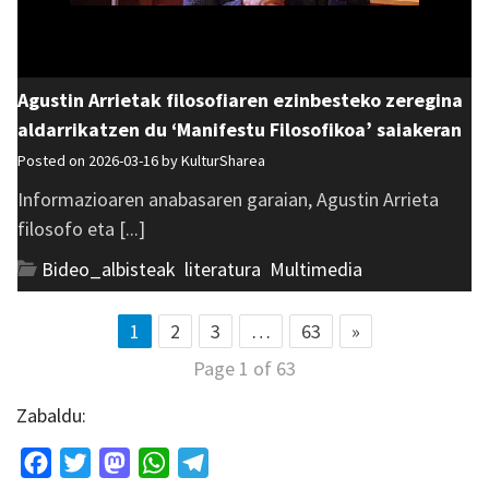
Agustin Arrietak filosofiaren ezinbesteko zeregina
aldarrikatzen du ‘Manifestu Filosofikoa’ saiakeran
Posted on 2026-03-16 by
KulturSharea
Informazioaren anabasaren garaian, Agustin Arrieta
filosofo eta [...]
Bideo_albisteak
,
literatura
,
Multimedia
1
2
3
…
63
»
Page 1 of 63
Zabaldu:
Facebook
Twitter
Mastodon
WhatsApp
Telegram