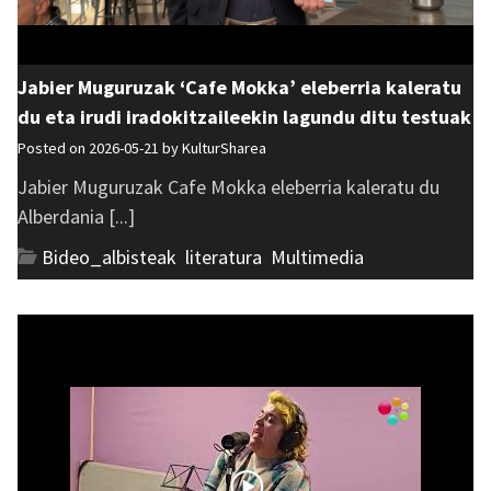
Jabier Muguruzak ‘Cafe Mokka’ eleberria kaleratu
du eta irudi iradokitzaileekin lagundu ditu testuak
Posted on 2026-05-21 by
KulturSharea
Jabier Muguruzak Cafe Mokka eleberria kaleratu du
Alberdania [...]
Bideo_albisteak
,
literatura
,
Multimedia