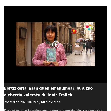
Bortizkeria jasan duen emakumeari buruzko
eleberria kaleratu du Idoia Frailek
Posted on 2026-04-29 by
KulturSharea
Errenteriako idazlearen lehen eleberria da Arranoaren