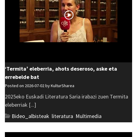
‘Termita’ eleberria, ahots deseroso, aske eta
errebelde bat
Posted on 2026-07-02 by
KulturSharea
2025eko Euskadi Literatura Saria irabazi zuen Termita
eleberriak [...]
Bideo_albisteak
,
literatura
,
Multimedia