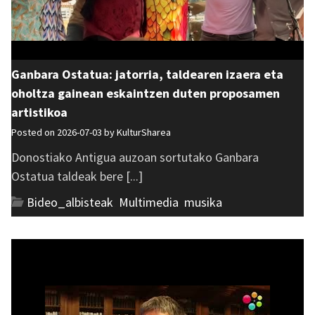
Ganbara Ostatua: jatorria, taldearen izaera eta
oholtza gainean eskaintzen duten proposamen
artistikoa
Posted on 2026-07-03 by
KulturSharea
Donostiako Antigua auzoan sortutako Ganbara
Ostatua taldeak bere [...]
Bideo_albisteak
,
Multimedia
,
musika