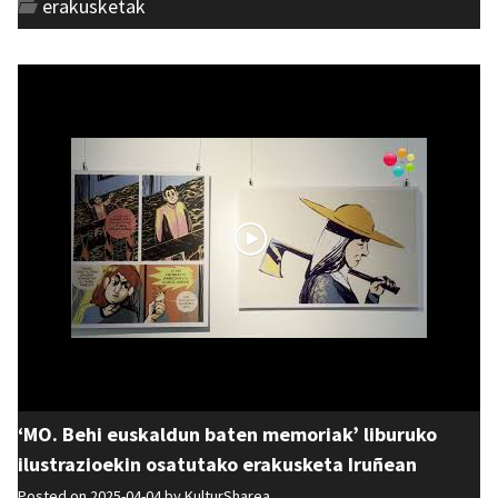
erakusketak
‘MO. Behi euskaldun baten memoriak’ liburuko
ilustrazioekin osatutako erakusketa Iruñean
Posted on 2025-04-04 by
KulturSharea