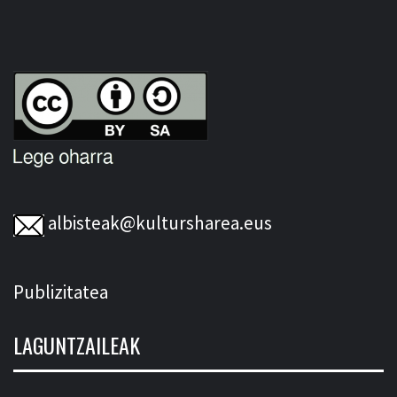
albisteak@kultursharea.eus
Publizitatea
LAGUNTZAILEAK