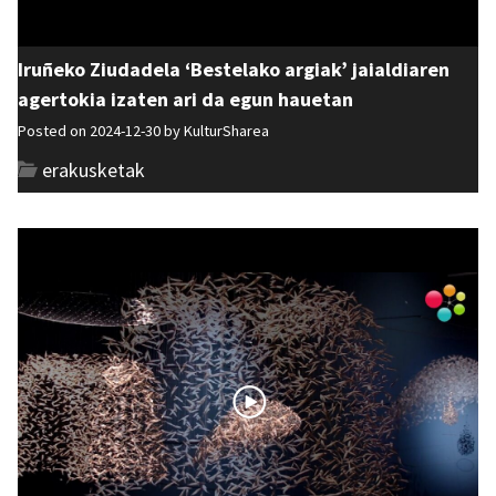
Iruñeko Ziudadela ‘Bestelako argiak’ jaialdiaren
agertokia izaten ari da egun hauetan
Posted on 2024-12-30 by
KulturSharea
erakusketak