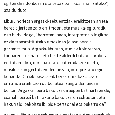
egiten dira denboran eta espazioan ikusi ahal izateko”,
azaldu dute.
Liburu horietan argazki-sekuentziak eraikitzean arreta
berezia jartzen zaio erritmoari, eta musika-egituratik
oso hurbil dago; “horretan, bada, interpretazio logikoa
ez da transmititutako emozioen jolasa bezain
garrantzitsua. Argazki-liburuan, irudiak kolorearen,
tonuaren, formaren eta beste alderdi batzuen arabera
editatzen dira, obra bateratu bat eraikitzeko, eta,
musikarekin gertatzen den bezala, interpretatu egin
behar da. Orriak pasatzeak berak obra bakoitzaren
erritmoa eraikitzen du behatua izango den unean
bertan. Argazki-liburu bakoitzak iraupen bat hartzen du,
esanahi berezi bat irakurle bakoitzaren eskuetan, eta
irakurraldi bakoitza ibilbide pertsonal eta bakarra da”.
Azkenik, liburuaren sekuentzia osatzen duten argazkiak