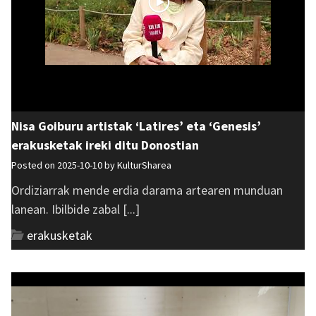
Nisa Goiburu artistak ‘Latires’ eta ‘Genesis’
erakusketak ireki ditu Donostian
Posted on 2025-10-10 by
KulturSharea
Ordiziarrak mende erdia darama artearen munduan
lanean. Ibilbide zabal [...]
erakusketak