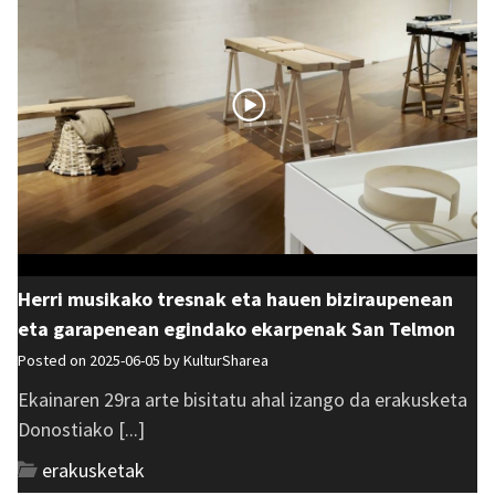
Herri musikako tresnak eta hauen biziraupenean
eta garapenean egindako ekarpenak San Telmon
Posted on 2025-06-05 by
KulturSharea
Ekainaren 29ra arte bisitatu ahal izango da erakusketa
Donostiako [...]
erakusketak