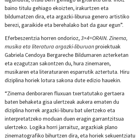
baino titulu gehiago ekoizten, irakurtzen eta
bildumatzen dira, eta argazki-liburua genero artistiko
berezi, garaikide eta berehalako bat da gaur egun”.
Eferbeszentzia horren ondorioz,
3×4=ORAIN. Zinema,
musika eta literatura argazki-liburuan
proiektuak
Gabriela Cendoya Bergareche Bildumaren azterketan
eta ezagutzan sakontzen du, hura zinemaren,
musikaren eta literaturaren esparrutik aztertuta. Hiru
diziplina horiek lotura sakona dute edizio hauekin.
“Zinema denboraren fluxuan txertatutako gertaera
baten behaketa gisa ulertzeak aukera ematen du
diziplina horrek argazki-liburu bat ulertzeko eta
interpretatzeko moduan duen eragin garrantzitsua
ulertzeko. Logika horri jarraituz, argazkiak plano
zinematografiko bihurtzen dira, eta horiek sekuentziatu