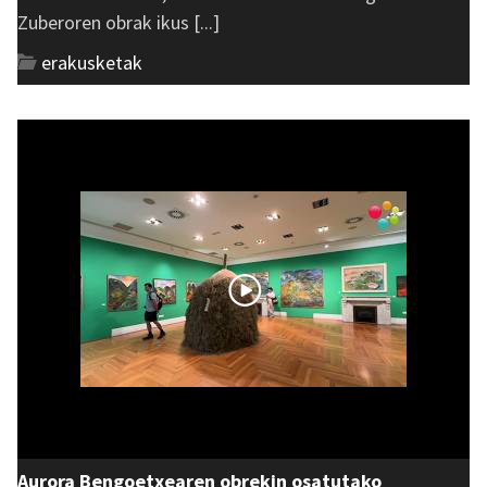
Zuberoren obrak ikus [...]
erakusketak
Aurora Bengoetxearen obrekin osatutako