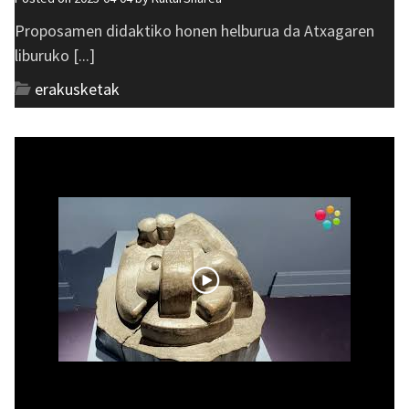
Proposamen didaktiko honen helburua da Atxagaren
liburuko [...]
erakusketak