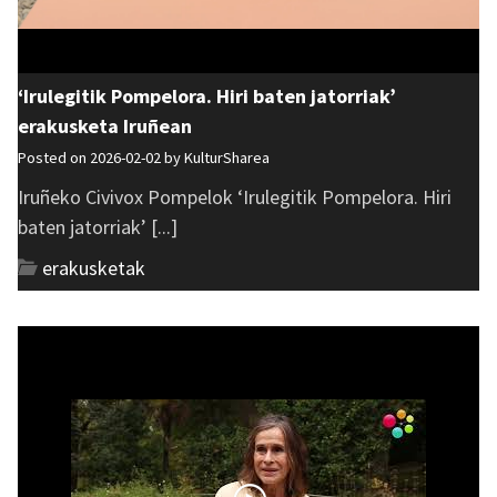
‘Irulegitik Pompelora. Hiri baten jatorriak’
erakusketa Iruñean
Posted on 2026-02-02 by
KulturSharea
Iruñeko Civivox Pompelok ‘Irulegitik Pompelora. Hiri
baten jatorriak’ [...]
erakusketak