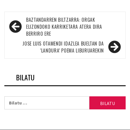
Bidalketetan
BAZTANDARREN BILTZARRA: ORGAK
zehar
ELIZONDOKO KARRIKETARA ATERA DIRA
BERRIRO ERE
nabigatu
JOSE LUIS OTAMENDI IDAZLEA BUELTAN DA
‘LANDURA’ POEMA LIBURUAREKIN
BILATU
Bilatu: