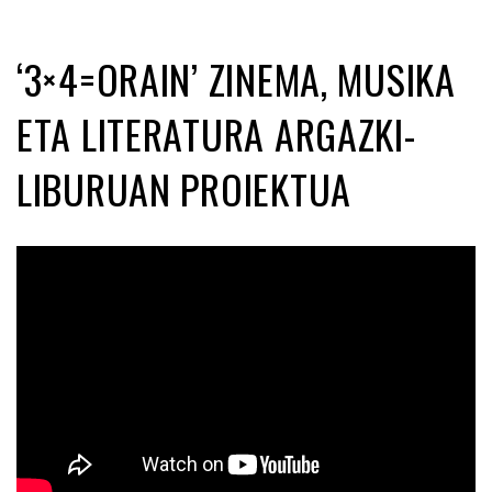
‘3×4=ORAIN’ ZINEMA, MUSIKA
ETA LITERATURA ARGAZKI-
LIBURUAN PROIEKTUA