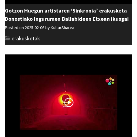
Gotzon Huegun artistaren ‘Sinkronia’ erakusketa
Donostiako Ingurumen Baliabideen Etxean ikusgai
Posted on 2025-02-06 by
KulturSharea
erakusketak