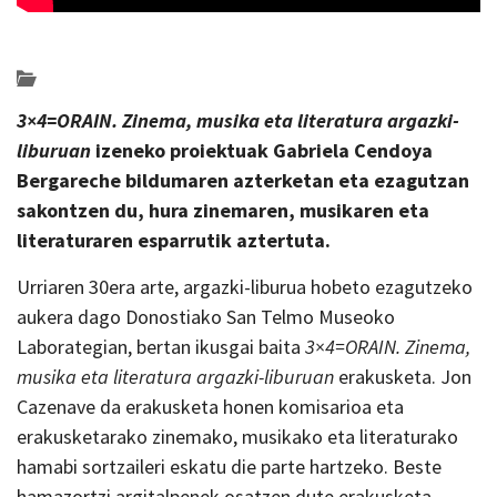
Posted on 2022-09-05 by
KulturSharea
erakusketak
3×4=ORAIN. Zinema, musika eta literatura argazki-
liburuan
izeneko proiektuak Gabriela Cendoya
Bergareche bildumaren azterketan eta ezagutzan
sakontzen du, hura zinemaren, musikaren eta
literaturaren esparrutik aztertuta.
Urriaren 30era arte, argazki-liburua hobeto ezagutzeko
aukera dago Donostiako San Telmo Museoko
Laborategian, bertan ikusgai baita
3×4=ORAIN. Zinema,
musika eta literatura argazki-liburuan
erakusketa. Jon
Cazenave da erakusketa honen komisarioa eta
erakusketarako zinemako, musikako eta literaturako
hamabi sortzaileri eskatu die parte hartzeko. Beste
hamazortzi argitalpenek osatzen dute erakusketa.