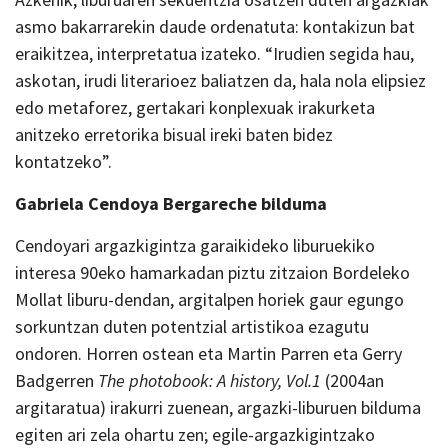
asmo bakarrarekin daude ordenatuta: kontakizun bat
eraikitzea, interpretatua izateko. “Irudien segida hau,
askotan, irudi literarioez baliatzen da, hala nola elipsiez
edo metaforez, gertakari konplexuak irakurketa
anitzeko erretorika bisual ireki baten bidez
kontatzeko”.
Gabriela Cendoya Bergareche bilduma
Cendoyari argazkigintza garaikideko liburuekiko
interesa 90eko hamarkadan piztu zitzaion Bordeleko
Mollat liburu-dendan, argitalpen horiek gaur egungo
sorkuntzan duten potentzial artistikoa ezagutu
ondoren. Horren ostean eta Martin Parren eta Gerry
Badgerren
The photobook: A history, Vol.1
(2004an
argitaratua) irakurri zuenean, argazki-liburuen bilduma
egiten ari zela ohartu zen; egile-argazkigintzako