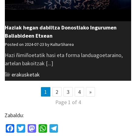
Haziak hegan dabiltza Donostiako Ingurumen
Baliabideen Etxean
Posted on 2024-07-23 by
KulturSharea
Hazi ñimiñoetatik hasi eta forma landuagoetaraino,
artelan bakoitzak [...]
erakusketak
1
2
3
4
»
Page 1 of 4
Zabaldu:
Facebook
Twitter
Mastodon
WhatsApp
Telegram