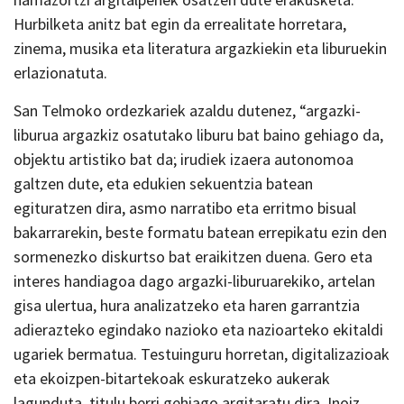
Hurbilketa anitz bat egin da errealitate horretara,
zinema, musika eta literatura argazkiekin eta liburuekin
erlazionatuta.
San Telmoko ordezkariek azaldu dutenez, “argazki-
liburua argazkiz osatutako liburu bat baino gehiago da,
objektu artistiko bat da; irudiek izaera autonomoa
galtzen dute, eta edukien sekuentzia batean
egituratzen dira, asmo narratibo eta erritmo bisual
bakarrarekin, beste formatu batean errepikatu ezin den
sormenezko diskurtso bat eraikitzen duena. Gero eta
interes handiagoa dago argazki-liburuarekiko, artelan
gisa ulertua, hura analizatzeko eta haren garrantzia
adierazteko egindako nazioko eta nazioarteko ekitaldi
ugariek bermatua. Testuinguru horretan, digitalizazioak
eta ekoizpen-bitartekoak eskuratzeko aukerak
lagunduta, titulu berri gehiago argitaratu dira. Inoiz