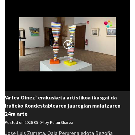
‘Artea Oinez’ erakusketa artistikoa ikusgai da
Iruñeko Kondestablearen jauregian maiatzaren
24ra arte
Posted on 2026-05-04 by
KulturSharea
Jose Luis Zumeta, Oaia Perurena edota Begoña