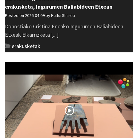
erakusketa, Ingurumen Baliabideen Etxean
Posted on 2026-04-09 by
KulturSharea
Donostiako Cristina Eneako Ingurumen Baliabideen
Etxeak Elkarrizketa [...]
erakusketak