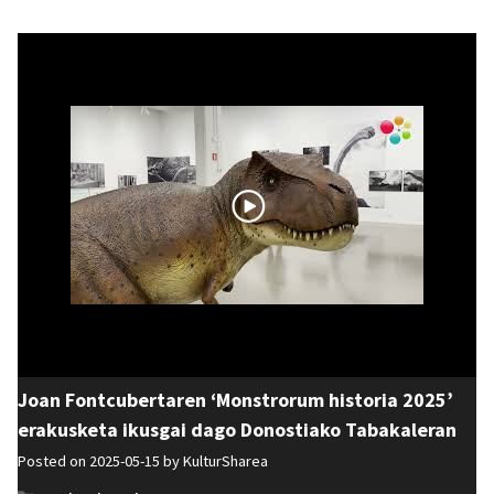
Joan Fontcubertaren ‘Monstrorum historia 2025’
erakusketa ikusgai dago Donostiako Tabakaleran
Posted on 2025-05-15 by
KulturSharea