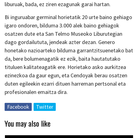
liburuak, bada, ez ziren ezagunak garai hartan.
Bi inguruabar germinal horietatik 20 urte baino gehiago
igaro ondoren, bilduma 3.000 alek baino gehiagok
osatzen dute eta San Telmo Museoko Liburutegian
dago gordailututa, jendeak azter dezan. Genero
honetako nazioarteko bilduma garrantzitsuenetako bat
da, bere bolumenagatik ez ezik, baita hautatutako
tituluen kalitateagatik ere. Horietako asko aurkitzea
ezinezkoa da gaur egun, eta Cendoyak berau osatzen
duten egileekin ezarri dituen harreman pertsonal eta
profesionalen emaitza dira.
Facebook
Twitter
You may also like