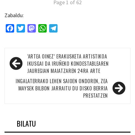
Page 1 of 62
Zabaldu:
Facebook
Twitter
Mastodon
WhatsApp
Telegram
Bidalketetan
‘ARTEA OINEZ’ ERAKUSKETA ARTISTIKOA
zehar
IKUSGAI DA IRUÑEKO KONDESTABLEAREN
JAUREGIAN MAIATZAREN 24RA ARTE
nabigatu
INGALATERRAKO LEHEN SAIOEN ONDOREN, ZEA
MAYSEK BILBON JARRAITU DU DISKO BERRIA
PRESTATZEN
BILATU