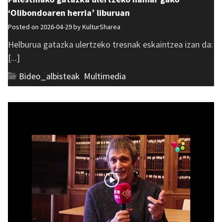
‘Olibondoaren herria’ liburuan
Posted on 2026-04-29 by
KulturSharea
Helburua gatazka ulertzeko tresnak eskaintzea izan da:
[...]
Bideo_albisteak
,
Multimedia