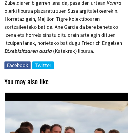
Zubeldiaren bigarren lana da, pasa den urtean
Kontra
olerki liburua plazaratu zuen Susa argitaletxearekin.
Horretaz gain, Mejillon Tigre kolektiboaren
sortzaileetako bat da. Ane Garcia da bere benetako
izena eta horrela sinatu ditu orain arte egin dituen
itzulpen lanak, horietako bat dugu Friedrich Engelsen
Etxebizitzaren auzia
(Katakrak) liburua.
Facebook
Twitter
You may also like