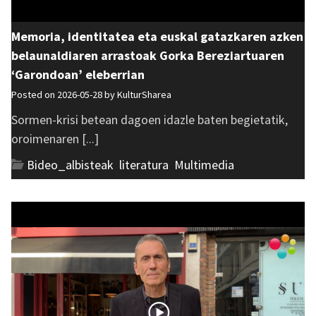
Memoria, identitatea eta euskal gatazkaren azken
belaunaldiaren arrastoak Gorka Bereziartuaren
‘Garondoan’ eleberrian
Posted on 2026-05-28 by
KulturSharea
Sormen-krisi betean dagoen idazle baten begietatik,
oroimenaren [...]
Bideo_albisteak
,
literatura
,
Multimedia