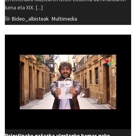
luma eta XIX. [...]
Bideo_albisteak
,
Multimedia
Palestinako gatazka ulertzeko hamar gako