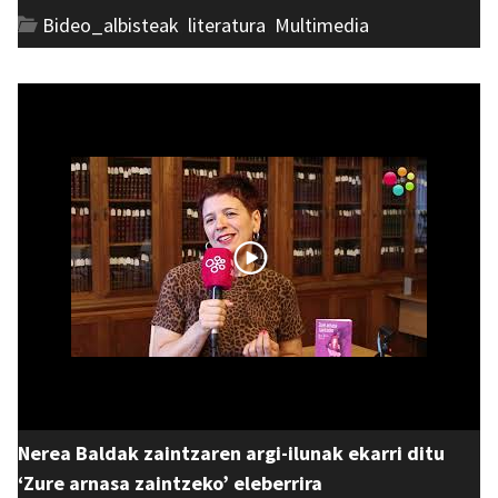
Bideo_albisteak
,
literatura
,
Multimedia
Nerea Baldak zaintzaren argi-ilunak ekarri ditu
‘Zure arnasa zaintzeko’ eleberrira