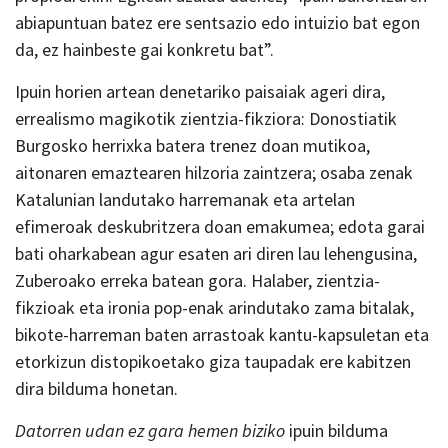
abiapuntuan batez ere sentsazio edo intuizio bat egon
da, ez hainbeste gai konkretu bat”.
Ipuin horien artean denetariko paisaiak ageri dira,
errealismo magikotik zientzia-fikziora: Donostiatik
Burgosko herrixka batera trenez doan mutikoa,
aitonaren emaztearen hilzoria zaintzera; osaba zenak
Katalunian landutako harremanak eta artelan
efimeroak deskubritzera doan emakumea; edota garai
bati oharkabean agur esaten ari diren lau lehengusina,
Zuberoako erreka batean gora. Halaber, zientzia-
fikzioak eta ironia pop-enak arindutako zama bitalak,
bikote-harreman baten arrastoak kantu-kapsuletan eta
etorkizun distopikoetako giza taupadak ere kabitzen
dira bilduma honetan.
Datorren udan ez gara hemen biziko
ipuin bilduma