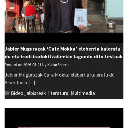
Jabier Muguruzak ‘Cafe Mokka’ eleberria kaleratu
du eta irudi iradokitzaileekin lagundu ditu testuak
Posted on 2026-05-21 by
KulturSharea
Jabier Muguruzak Cafe Mokka eleberria kaleratu du
Alberdania [...]
Bideo_albisteak
,
literatura
,
Multimedia