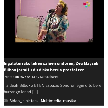
Ingalaterrako lehen saioen ondoren, Zea Maysek
Bilbon jarraitu du disko berria prestatzen
Posted on 2026-05-13 by
KulturSharea
Taldeak Bilboko ETEN Espazio Sonoron egin ditu bere
hurrengo lanari [...]
Bideo_albisteak
,
Multimedia
,
musika