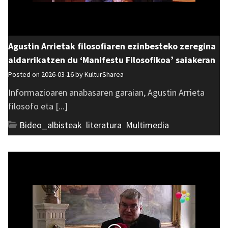
Agustin Arrietak filosofiaren ezinbesteko zeregina
aldarrikatzen du ‘Manifestu Filosofikoa’ saiakeran
Posted on 2026-03-16 by
KulturSharea
Informazioaren anabasaren garaian, Agustin Arrieta
filosofo eta [...]
Bideo_albisteak
,
literatura
,
Multimedia