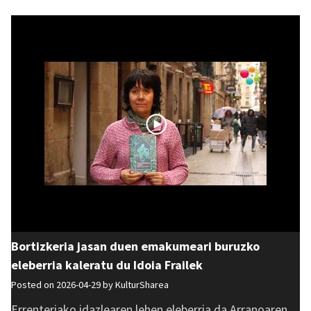
Bortizkeria jasan duen emakumeari buruzko
eleberria kaleratu du Idoia Frailek
Posted on 2026-04-29 by
KulturSharea
Errenteriako idazlearen lehen eleberria da Arranoaren