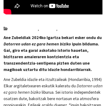
Posted on 2026-05-07 by
KulturSharea
Bideo_albisteak
,
literatura
,
Multimedia
Ane Zubeldiak 2024ko Igartza bekari esker ondu du
Datorren udan ez gara hemen biziko
ipuin bilduma.
Gai, giro eta garai askotako istorio hauetan,
bizitzaren amaieraren kontzientzia eta
transzendentzia-sentipena pizten duten une
magikoak uztartu ditu idazle hondarribiarrak.
Ane Zubeldia idazle eta itzultzaileak (Hondarribia, 1994)
Elkar argitaletxearen eskutik kaleratu du
Datorren udan
ez gara hemen biziko
liburua. Sei istorio independentek
osatzen dute, bakoitzak bere nortasun eta atmosfera
propioarekin. Egileak azaldu duenez, “ipuin bakoitzaren