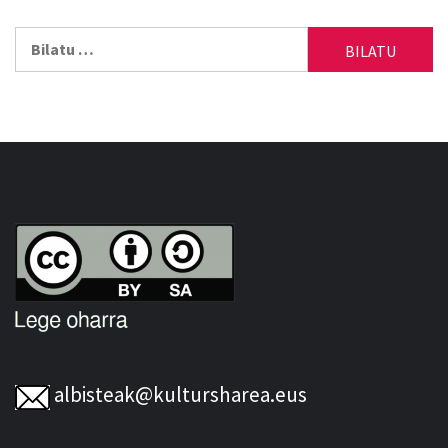
Bilatu:
albisteak@kultursharea.eus