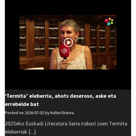
‘Termita’ eleberria, ahots deseroso, aske eta
errebelde bat
Posted on 2026-07-02 by
KulturSharea
2025eko Euskadi Literatura Saria irabazi zuen Termita
eleberriak [...]