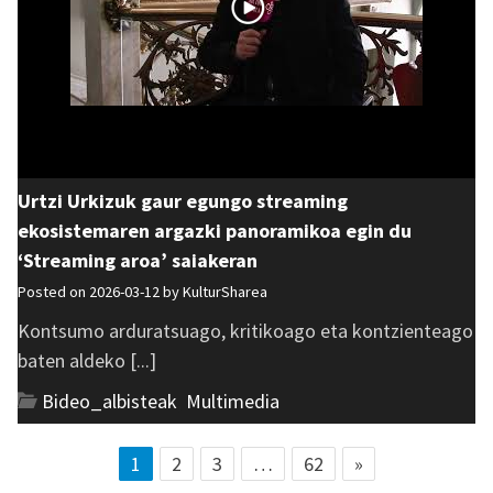
Urtzi Urkizuk gaur egungo streaming
ekosistemaren argazki panoramikoa egin du
‘Streaming aroa’ saiakeran
Posted on 2026-03-12 by
KulturSharea
Kontsumo arduratsuago, kritikoago eta kontzienteago
baten aldeko [...]
Bideo_albisteak
,
Multimedia
1
2
3
…
62
»