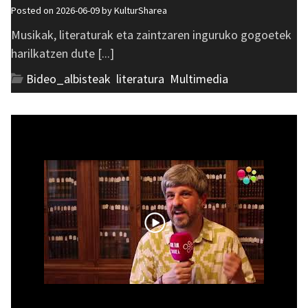
Posted on 2026-06-09 by
KulturSharea
Musikak, literaturak eta zaintzaren inguruko gogoetek
harilkatzen dute [...]
Bideo_albisteak
,
literatura
,
Multimedia