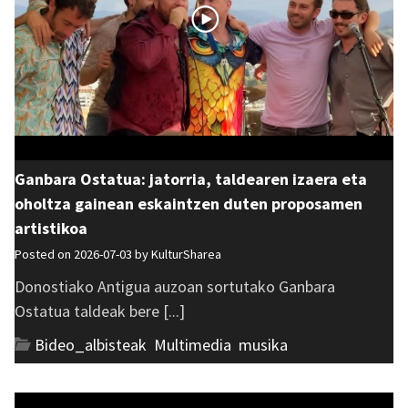
Ganbara Ostatua: jatorria, taldearen izaera eta
oholtza gainean eskaintzen duten proposamen
artistikoa
Posted on 2026-07-03 by
KulturSharea
Donostiako Antigua auzoan sortutako Ganbara
Ostatua taldeak bere [...]
Bideo_albisteak
,
Multimedia
,
musika