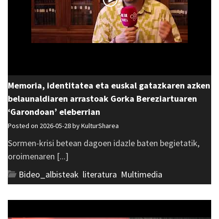
Memoria, identitatea eta euskal gatazkaren azken
belaunaldiaren arrastoak Gorka Bereziartuaren
‘Garondoan’ eleberrian
Posted on 2026-05-28 by
KulturSharea
Sormen-krisi betean dagoen idazle baten begietatik,
oroimenaren [...]
Bideo_albisteak
,
literatura
,
Multimedia