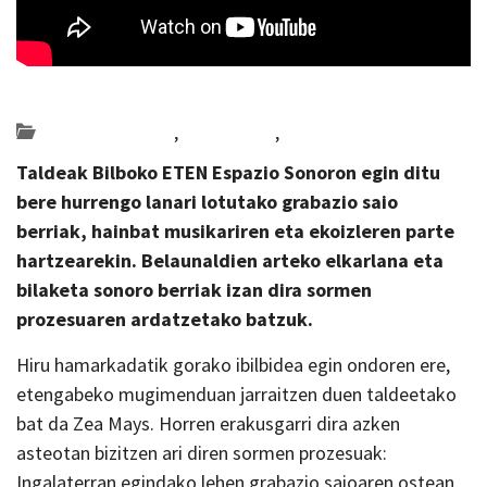
Posted on 2026-05-13 by
KulturSharea
Bideo_albisteak
,
Multimedia
,
musika
Taldeak Bilboko ETEN Espazio Sonoron egin ditu
bere hurrengo lanari lotutako grabazio saio
berriak, hainbat musikariren eta ekoizleren parte
hartzearekin. Belaunaldien arteko elkarlana eta
bilaketa sonoro berriak izan dira sormen
prozesuaren ardatzetako batzuk.
Hiru hamarkadatik gorako ibilbidea egin ondoren ere,
etengabeko mugimenduan jarraitzen duen taldeetako
bat da
Zea Mays
. Horren erakusgarri dira azken
asteotan bizitzen ari diren sormen prozesuak:
Ingalaterran egindako lehen grabazio saioaren ostean,