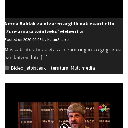
Nerea Baldak zaintzaren argi-ilunak ekarri ditu
‘Zure arnasa zaintzeko’ eleberrira
Posted on 2026-06-09 by
KulturSharea
Musikak, literaturak eta zaintzaren inguruko gogoetek
harilkatzen dute [...]
Bideo_albisteak
,
literatura
,
Multimedia