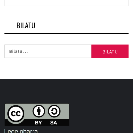
BILATU
Bilatu: