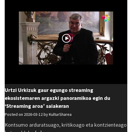
Urtzi Urkizuk gaur egungo streaming
ekosistemaren argazki panoramikoa egin du
‘Streaming aroa’ saiakeran
Posted on 2026-03-12 by
KulturSharea
Kontsumo arduratsuago, kritikoago eta kontzienteago