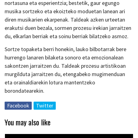
nortasuna eta esperientzia; bestetik, gaur egungo
musika sortzeko eta ekoizteko moduetan lanean ari
diren musikarien ekarpenak. Taldeak azken urteetan
erakutsi duen bezala, sormen prozesu irekian jarraitzen
du, elkarlan berriak eta soinu berriak bilatzeko asmoz.
Sortze topaketa berri honekin, lauko bilbotarrak bere
hurrengo lanaren bilaketa sonoro eta emozionalean
sakontzen jarraitzen du. Taldeak prozesu artistikoan
murgilduta jarraitzen du, etengabeko mugimenduan
eta orainaldiarekin lotura mantentzeko
borondatearekin.
Facebook
Twitter
You may also like