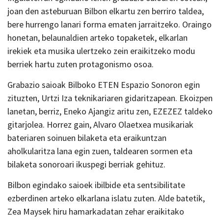
joan den asteburuan Bilbon elkartu zen berriro taldea,
bere hurrengo lanari forma ematen jarraitzeko. Oraingo
honetan, belaunaldien arteko topaketek, elkarlan
irekiek eta musika ulertzeko zein eraikitzeko modu
berriek hartu zuten protagonismo osoa.
Grabazio saioak Bilboko ETEN Espazio Sonoron egin
zituzten, Urtzi Iza teknikariaren gidaritzapean. Ekoizpen
lanetan, berriz, Eneko Ajangiz aritu zen, EZEZEZ taldeko
gitarjolea. Horrez gain, Alvaro Olaetxea musikariak
bateriaren soinuen bilaketa eta eraikuntzan
aholkularitza lana egin zuen, taldearen sormen eta
bilaketa sonoroari ikuspegi berriak gehituz.
Bilbon egindako saioek ibilbide eta sentsibilitate
ezberdinen arteko elkarlana islatu zuten. Alde batetik,
Zea Maysek hiru hamarkadatan zehar eraikitako