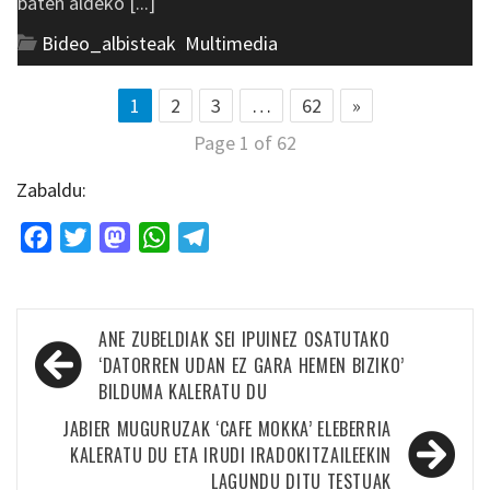
baten aldeko [...]
Bideo_albisteak
,
Multimedia
1
2
3
…
62
»
Page 1 of 62
Zabaldu:
Facebook
Twitter
Mastodon
WhatsApp
Telegram
Bidalketetan
ANE ZUBELDIAK SEI IPUINEZ OSATUTAKO
zehar
‘DATORREN UDAN EZ GARA HEMEN BIZIKO’
BILDUMA KALERATU DU
nabigatu
JABIER MUGURUZAK ‘CAFE MOKKA’ ELEBERRIA
KALERATU DU ETA IRUDI IRADOKITZAILEEKIN
LAGUNDU DITU TESTUAK