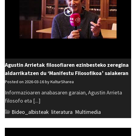
Agustin Arrietak filosofiaren ezinbesteko zeregina
aldarrikatzen du ‘Manifestu Filosofikoa’ saiakeran
Posted on 2026-03-16 by
KulturSharea
Informazioaren anabasaren garaian, Agustin Arrieta
filosofo eta [...]
Bideo_albisteak
,
literatura
,
Multimedia