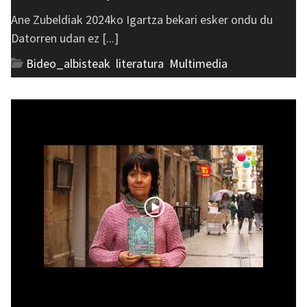
Ane Zubeldiak 2024ko Igartza bekari esker ondu du
Datorren udan ez [...]
Bideo_albisteak
,
literatura
,
Multimedia