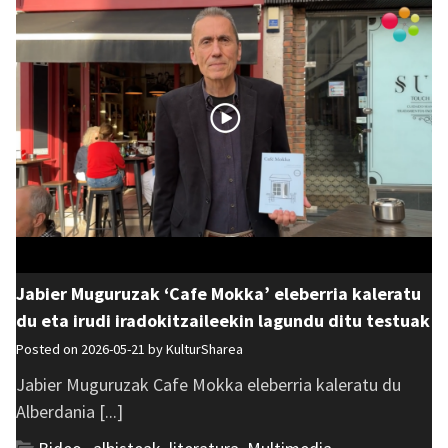
Jabier Muguruzak ‘Cafe Mokka’ eleberria kaleratu
du eta irudi iradokitzaileekin lagundu ditu testuak
Posted on 2026-05-21 by
KulturSharea
Jabier Muguruzak Cafe Mokka eleberria kaleratu du
Alberdania [...]