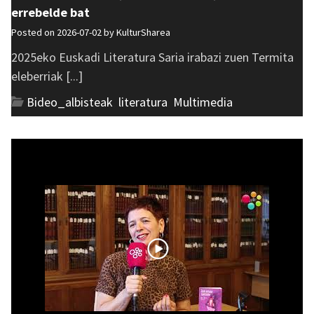
errebelde bat
Posted on 2026-07-02 by
KulturSharea
2025eko Euskadi Literatura Saria irabazi zuen Termita
eleberriak [...]
Bideo_albisteak
,
literatura
,
Multimedia