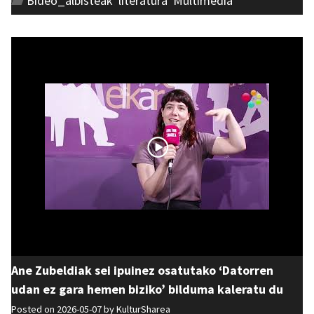
Bideo_albisteak
,
literatura
,
Multimedia
Ane Zubeldiak sei ipuinez osatutako ‘Datorren
udan ez gara hemen biziko’ bilduma kaleratu du
Posted on 2026-05-07 by
KulturSharea