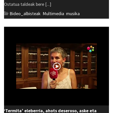
Ostatua taldeak bere [...]
Bideo_albisteak
,
Multimedia
,
musika
‘Termita’ eleberria, ahots deseroso, aske eta