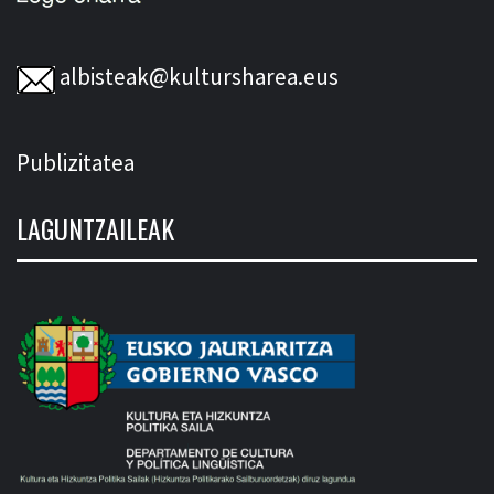
albisteak@kultursharea.eus
Publizitatea
LAGUNTZAILEAK