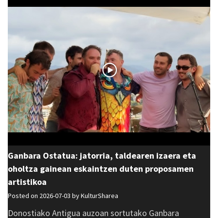
Ganbara Ostatua: jatorria, taldearen izaera eta
oholtza gainean eskaintzen duten proposamen
artistikoa
Posted on 2026-07-03 by
KulturSharea
Donostiako Antigua auzoan sortutako Ganbara