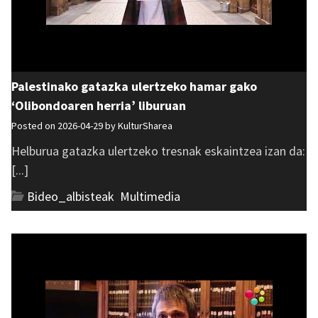
Palestinako gatazka ulertzeko hamar gako
‘Olibondoaren herria’ liburuan
Posted on 2026-04-29 by
KulturSharea
Helburua gatazka ulertzeko tresnak eskaintzea izan da:
[...]
Bideo_albisteak
,
Multimedia