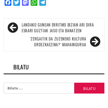
Facebook
Twitter
Mastodon
WhatsApp
Telegram
Bidalketetan
LANDAKO GUNEAN ERRITMO BIZIAN ARI DIRA
zehar
ESKARI GUZTIAK JASO ETA BANATZEN
nabigatu
‘ZERGAITIK DA ZUZENEKO KULTURA
ORDEZKAEZINA?’ MAHAINGURUA
BILATU
Bilatu: