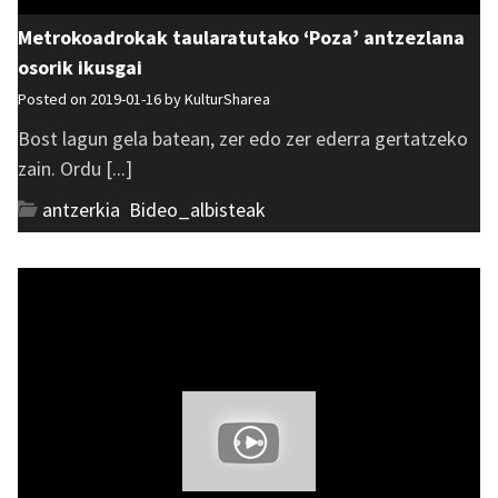
Metrokoadrokak taularatutako ‘Poza’ antzezlana
osorik ikusgai
Posted on 2019-01-16 by
KulturSharea
Bost lagun gela batean, zer edo zer ederra gertatzeko
zain. Ordu [...]
antzerkia
,
Bideo_albisteak