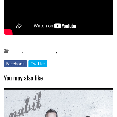
Posted on 2020-12-06 by
KulturSharea
Azoka
,
Bideo_albisteak
,
DA55
Facebook
Twitter
You may also like