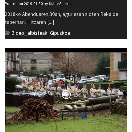
Posted on 2019-01-30 by
KulturSharea
2018ko Abenduaren 30an, agur esan zioten Rekalde
tabernari. Hitzaren [...]
Bideo_albisteak
,
Gipuzkoa