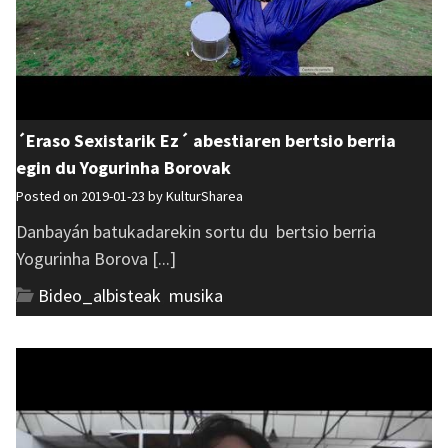
´Eraso Sexistarik Ez´ abestiaren bertsio berria
egin du Yogurinha Borovak
Posted on 2019-01-23 by
KulturSharea
Danbayán batukadarekin sortu du bertsio berria
Yogurinha Borova [...]
Bideo_albisteak
,
musika