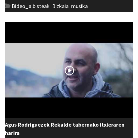
Bideo_albisteak
,
Bizkaia
,
musika
Agus Rodriguezek Rekalde tabernako itxieraren
harira