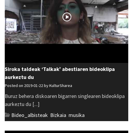
Siroka taldeak ‘Talkak’ abestiaren bideoklipa
aurkeztu du
Posted on 2019-01-22 by
KulturSharea
Buruz behera diskoaren bigarren singlearen bideoklipa
aurkeztu du [...]
Bideo_albisteak
,
Bizkaia
,
musika