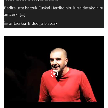
Badira urte batzuk Euskal Herriko hiru lurraldetako hiru
antzerki [...]
antzerkia
,
Bideo_albisteak