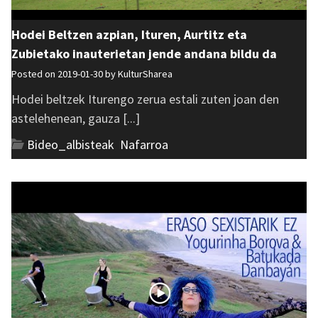
Hodei Beltzen azpian, Ituren, Aurtitz eta
Zubietako inauterietan jende andana bildu da
Posted on 2019-01-30 by
KulturSharea
Hodei beltzek Iturengo zerua estali zuten joan den
astelehenean, gauza [...]
Bideo_albisteak
,
Nafarroa