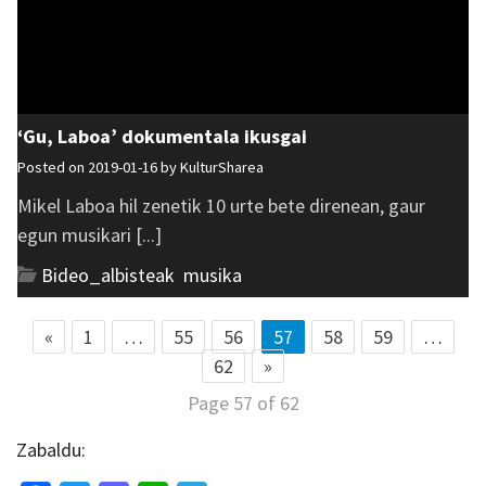
‘Gu, Laboa’ dokumentala ikusgai
Posted on 2019-01-16 by
KulturSharea
Mikel Laboa hil zenetik 10 urte bete direnean, gaur
egun musikari [...]
Bideo_albisteak
,
musika
«
1
…
55
56
57
58
59
…
62
»
Page 57 of 62
Zabaldu: