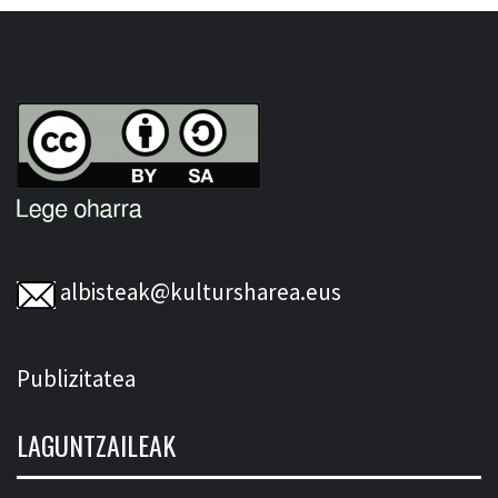
albisteak@kultursharea.eus
Publizitatea
LAGUNTZAILEAK