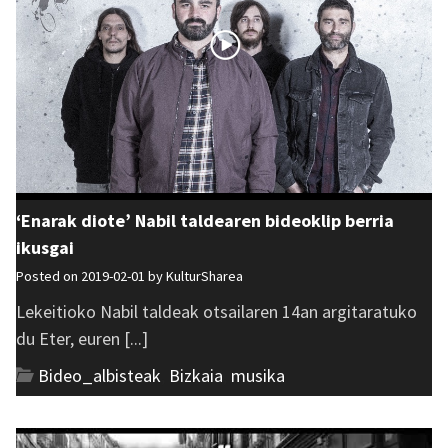
‘Enarak diote’ Nabil taldearen bideoklip berria
ikusgai
Posted on 2019-02-01 by
KulturSharea
Lekeitioko Nabil taldeak otsailaren 14an argitaratuko
du Eter, euren [...]
Bideo_albisteak
,
Bizkaia
,
musika