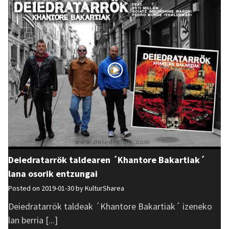
Deiedratarrök taldearen ´Khantore Bakartiak´
lana osorik entzungai
Posted on 2019-01-30 by
KulturSharea
Deiedratarrök taldeak ´Khantore Bakartiak´ izeneko
lan berria [...]