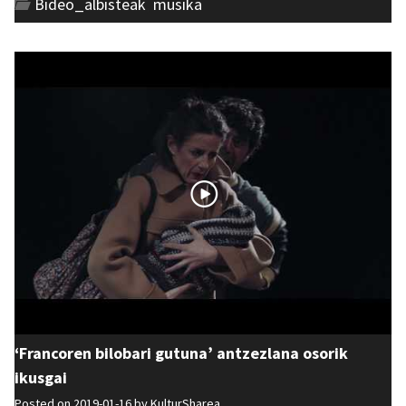
Bideo_albisteak
,
musika
‘Francoren bilobari gutuna’ antzezlana osorik
ikusgai
Posted on 2019-01-16 by
KulturSharea