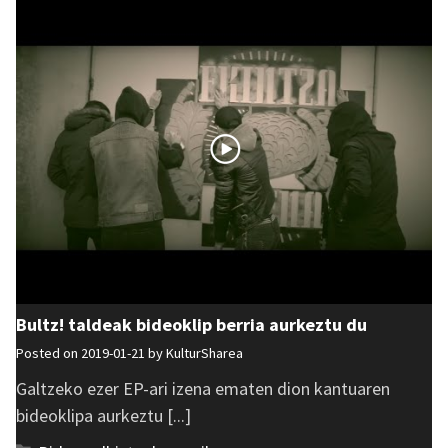
Bultz! taldeak bideoklip berria aurkeztu du
Posted on 2019-01-21 by
KulturSharea
Galtzeko ezer EP-ari izena ematen dion kantuaren
bideoklipa aurkeztu [...]