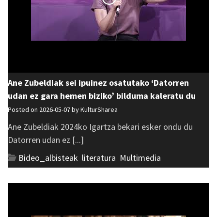
Ane Zubeldiak sei ipuinez osatutako ‘Datorren
udan ez gara hemen biziko’ bilduma kaleratu du
Posted on 2026-05-07 by
KulturSharea
Ane Zubeldiak 2024ko Igartza bekari esker ondu du
Datorren udan ez [...]
Bideo_albisteak
,
literatura
,
Multimedia