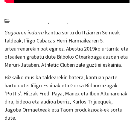
Posted on 2019-02-15 by
KulturSharea
Bideo_albisteak
,
Bizkaia
,
musika
Gogoaren indarra
kantua sortu du Itziarren Semeak
taldeak, Iñigo Cabacas Herri Harmailearen 5.
urteurrenarekin bat eginez. Abestia 2019ko urtarrila eta
otsailean grabatu dute Bilboko Otxarkoaga auzoan eta
Maruri-Jataben. Athletic Cluben zale guztiei eskainia.
Bizkaiko musika taldearekin batera, kantuan parte
hartu dute: Iñigo Espinak eta Gorka Bidaurrazagak
‘Pottis’. Hitzak Fredi Paya, Manex eta Ibon Altunarenak
dira, bideoa eta audioa berriz, Karlos Trijuequek,
Jagoba Ormaetxeak eta Taom produkzioak-ek sortu
dute.