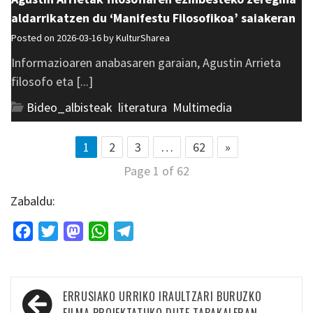
aldarrikatzen du ‘Manifestu Filosofikoa’ saiakeran
Posted on 2026-03-16 by
KulturSharea
Informazioaren anabasaren garaian, Agustin Arrieta
filosofo eta [...]
Bideo_albisteak
,
literatura
,
Multimedia
1
2
3
…
62
»
Page 1 of 62
Zabaldu:
Facebook
Twitter
Mastodon
WhatsApp
Telegram
Bidalketetan
ERRUSIAKO URRIKO IRAULTZARI BURUZKO