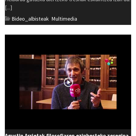
[...]
Bideo_albisteak
,
Multimedia
Agustin Arrietak filosofiaren ezinbesteko zeregina