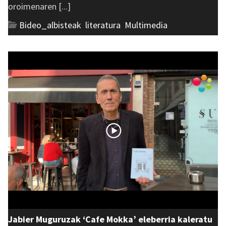
oroimenaren [...]
Bideo_albisteak
,
literatura
,
Multimedia
Jabier Muguruzak ‘Cafe Mokka’ eleberria kaleratu