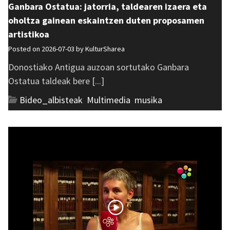
Ganbara Ostatua: jatorria, taldearen izaera eta
oholtza gainean eskaintzen duten proposamen
artistikoa
Posted on 2026-07-03 by
KulturSharea
Donostiako Antigua auzoan sortutako Ganbara
Ostatua taldeak bere [...]
Bideo_albisteak
,
Multimedia
,
musika