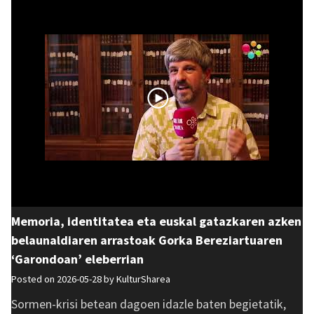
Memoria, identitatea eta euskal gatazkaren azken
belaunaldiaren arrastoak Gorka Bereziartuaren
‘Garondoan’ eleberrian
Posted on 2026-05-28 by
KulturSharea
Sormen-krisi betean dagoen idazle baten begietatik,