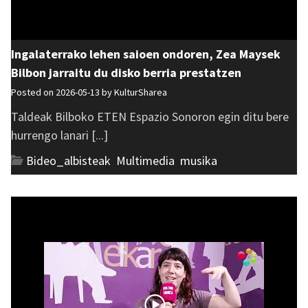
Ingalaterrako lehen saioen ondoren, Zea Maysek
Bilbon jarraitu du disko berria prestatzen
Posted on 2026-05-13 by
KulturSharea
Taldeak Bilboko ETEN Espazio Sonoron egin ditu bere
hurrengo lanari [...]
Bideo_albisteak
,
Multimedia
,
musika