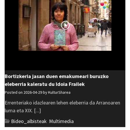
Bortizkeria jasan duen emakumeari buruzko
eleberria kaleratu du Idoia Frailek
Posted on 2026-04-29 by
KulturSharea
Errenteriako idazlearen lehen eleberria da Arranoaren
luma eta XIX. [...]
Bideo_albisteak
,
Multimedia