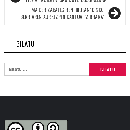
zehar
FILMA PROIEKTATUKO DUTE TABAKALERAN
nabigatu
MAIDER ZABALEGIREN ‘BIDEAN’ DISKO
BERRIAREN AURKEZPEN KANTUA: ‘ZIRRARA’
BILATU
Bilatu: