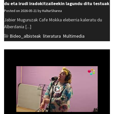
du eta irudi iradokitzaileekin lagundu ditu testuak
Posted on 2026-05-21 by
KulturSharea
Jabier Muguruzak Cafe Mokka eleberria kaleratu du
Alberdania [...]
Bideo_albisteak
,
literatura
,
Multimedia