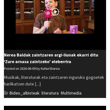
Nerea Baldak zaintzaren argi-ilunak ekarri ditu
‘Zure arnasa zaintzeko’ eleberrira
Posted on 2026-06-09 by
KulturSharea
Musikak, literaturak eta zaintzaren inguruko gogoetek
harilkatzen dute [...]
Bideo_albisteak
,
literatura
,
Multimedia