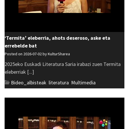
‘Termita’ eleberria, ahots deseroso, aske eta
errebelde bat
Posted on 2026-07-02 by
KulturSharea
2025eko Euskadi Literatura Saria irabazi zuen Termita
eleberriak [...]
Bideo_albisteak
,
literatura
,
Multimedia