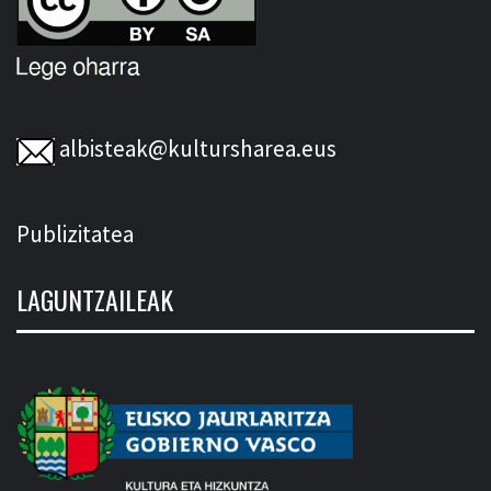
albisteak@kultursharea.eus
Publizitatea
LAGUNTZAILEAK