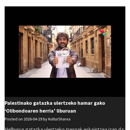
Palestinako gatazka ulertzeko hamar gako
‘Olibondoaren herria’ liburuan
Posted on 2026-04-29 by
KulturSharea
Helburua gatazka ulertzeko tresnak eskaintzea izan da: