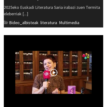
2025eko Euskadi Literatura Saria irabazi zuen Termita
eleberriak [...]
Bideo_albisteak
,
literatura
,
Multimedia