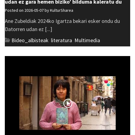
udan ez gara hemen biziko’ bilduma kaleratu du
Posted on 2026-05-07 by
KulturSharea
Ane Zubeldiak 2024ko Igartza bekari esker ondu du
Datorren udan ez [...]
Bideo_albisteak
,
literatura
,
Multimedia