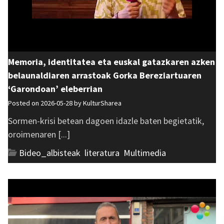
Memoria, identitatea eta euskal gatazkaren azken
belaunaldiaren arrastoak Gorka Bereziartuaren
‘Garondoan’ eleberrian
Posted on 2026-05-28 by
KulturSharea
Sormen-krisi betean dagoen idazle baten begietatik,
oroimenaren [...]
Bideo_albisteak
,
literatura
,
Multimedia