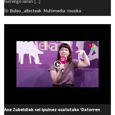
hurrengo lanari [...]
Bideo_albisteak
,
Multimedia
,
musika
Ane Zubeldiak sei ipuinez osatutako ‘Datorren