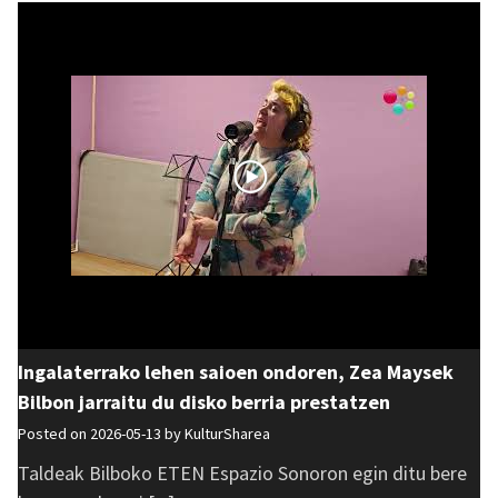
Ingalaterrako lehen saioen ondoren, Zea Maysek
Bilbon jarraitu du disko berria prestatzen
Posted on 2026-05-13 by
KulturSharea
Taldeak Bilboko ETEN Espazio Sonoron egin ditu bere