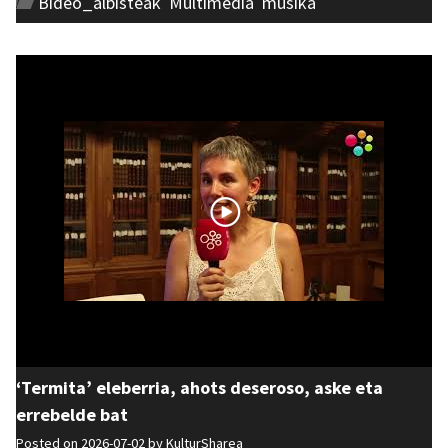
Bideo_albisteak
,
Multimedia
,
musika
‘Termita’ eleberria, ahots deseroso, aske eta
errebelde bat
Posted on 2026-07-02 by
KulturSharea