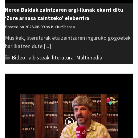
Nerea Baldak zaintzaren argi-ilunak ekarri ditu
‘Zure arnasa zaintzeko’ eleberrira
Posted on 2026-06-09 by
KulturSharea
Musikak, literaturak eta zaintzaren inguruko gogoetek
harilkatzen dute [...]
Bideo_albisteak
,
literatura
,
Multimedia