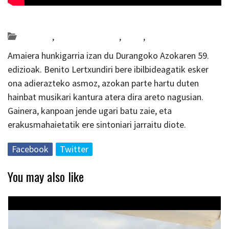
Posted on 2024-12-08 by
KulturSharea
Bereziak
,
Bideo_albisteak
,
DA59
,
Multimedia
Amaiera hunkigarria izan du Durangoko Azokaren 59.
edizioak. Benito Lertxundiri bere ibilbideagatik esker
ona adierazteko asmoz, azokan parte hartu duten
hainbat musikari kantura atera dira areto nagusian.
Gainera, kanpoan jende ugari batu zaie, eta
erakusmahaietatik ere sintoniari jarraitu diote.
Facebook
Twitter
You may also like