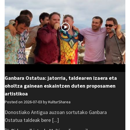
Ganbara Ostatua: jatorria, taldearen izaera eta
oholtza gainean eskaintzen duten proposamen
artistikoa
Posted on 2026-07-03 by
KulturSharea
Donostiako Antigua auzoan sortutako Ganbara
Ostatua taldeak bere [...]