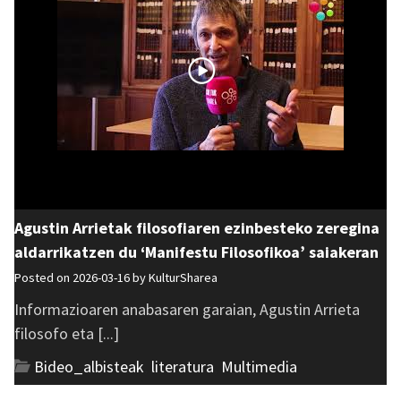
Agustin Arrietak filosofiaren ezinbesteko zeregina
aldarrikatzen du ‘Manifestu Filosofikoa’ saiakeran
Posted on 2026-03-16 by
KulturSharea
Informazioaren anabasaren garaian, Agustin Arrieta
filosofo eta [...]
Bideo_albisteak
,
literatura
,
Multimedia