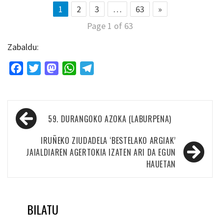
1
2
3
…
63
»
Page 1 of 63
Zabaldu:
Facebook
Twitter
Mastodon
WhatsApp
Telegram
Bidalketetan
59. DURANGOKO AZOKA (LABURPENA)
zehar
nabigatu
IRUÑEKO ZIUDADELA ‘BESTELAKO ARGIAK’
JAIALDIAREN AGERTOKIA IZATEN ARI DA EGUN
HAUETAN
BILATU