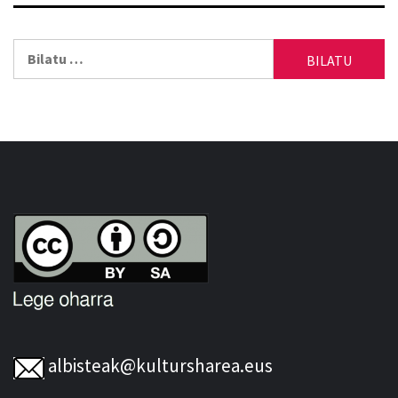
Bilatu:
albisteak@kultursharea.eus