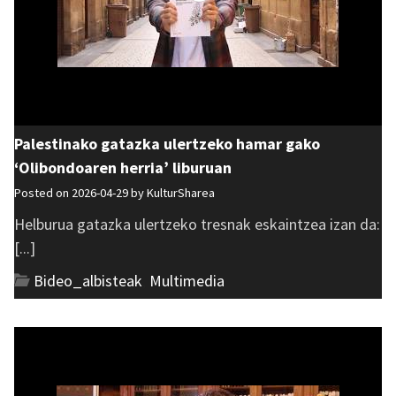
Palestinako gatazka ulertzeko hamar gako
‘Olibondoaren herria’ liburuan
Posted on 2026-04-29 by
KulturSharea
Helburua gatazka ulertzeko tresnak eskaintzea izan da:
[...]
Bideo_albisteak
,
Multimedia