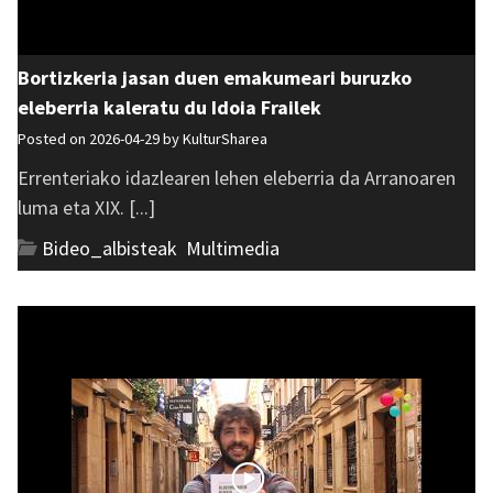
Bortizkeria jasan duen emakumeari buruzko
eleberria kaleratu du Idoia Frailek
Posted on 2026-04-29 by
KulturSharea
Errenteriako idazlearen lehen eleberria da Arranoaren
luma eta XIX. [...]
Bideo_albisteak
,
Multimedia