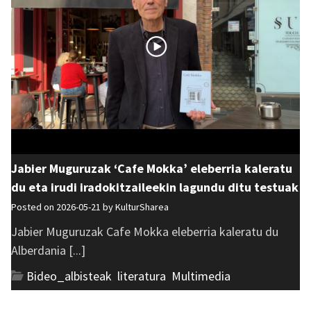
Jabier Muguruzak ‘Cafe Mokka’ eleberria kaleratu
du eta irudi iradokitzaileekin lagundu ditu testuak
Posted on 2026-05-21 by
KulturSharea
Jabier Muguruzak Cafe Mokka eleberria kaleratu du
Alberdania [...]
Bideo_albisteak
,
literatura
,
Multimedia