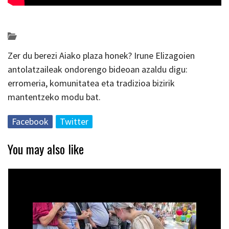
Posted on 2026-06-15 by
KulturSharea
Bertatik bertara
Zer du berezi Aiako plaza honek? Irune Elizagoien
antolatzaileak ondorengo bideoan azaldu digu:
erromeria, komunitatea eta tradizioa bizirik
mantentzeko modu bat.
Facebook
Twitter
You may also like