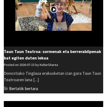
Taun Taun Teatroa: sormenak eta berrerabilpenak
bat egiten duten lekua
Posted on 2026-07-15 by
KulturSharea
Donostiako Tinglaua erakusketan izan gara Taun Taun
Teatroaren lana [...]
Bertatik bertara