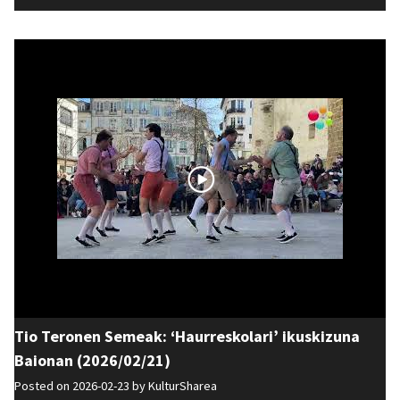
Tio Teronen Semeak: ‘Haurreskolari’ ikuskizuna
Baionan (2026/02/21)
Posted on 2026-02-23 by
KulturSharea