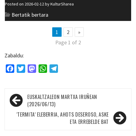
Posted on 2026-02-12 by
KulturSharea
Bertatik bertara
1
2
»
Page 1 of 2
Zabaldu:
Facebook
Twitter
Mastodon
WhatsApp
Telegram
Bidalketetan
EUSKALTZALEON MARTXA IRUÑEAN
zehar
(2026/06/13)
nabigatu
‘TERMITA’ ELEBERRIA, AHOTS DESEROSO, ASKE
ETA ERREBELDE BAT