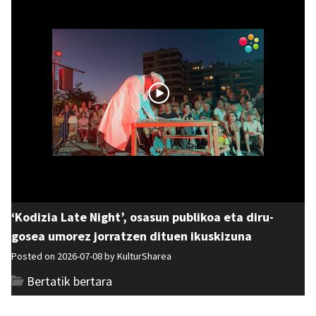
‘Kodizia Late Night’, osasun publikoa eta diru-
gosea umorez jorratzen dituen ikuskizuna
Posted on 2026-07-08 by
KulturSharea
Bertatik bertara