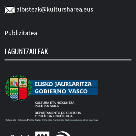
albisteak@kultursharea.eus
Publizitatea
LAGUNTZAILEAK