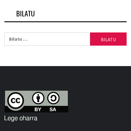
BILATU
Bilatu: