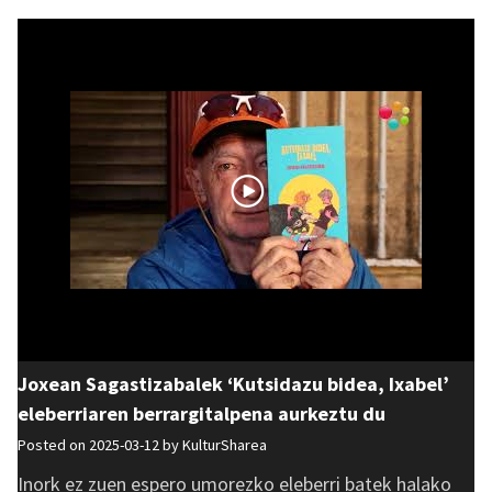
Joxean Sagastizabalek ‘Kutsidazu bidea, Ixabel’
eleberriaren berrargitalpena aurkeztu du
Posted on 2025-03-12 by
KulturSharea
Inork ez zuen espero umorezko eleberri batek halako