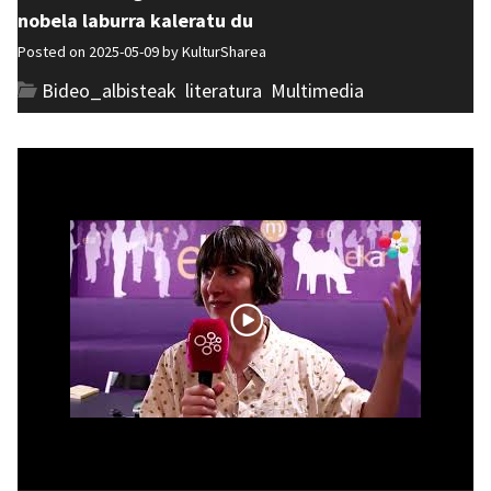
nobela laburra kaleratu du
Posted on 2025-05-09 by
KulturSharea
Bideo_albisteak
,
literatura
,
Multimedia