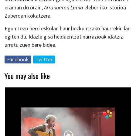
eraman du orain,
Arranoaren Luma
eleberriko istorioa
Zuberoan kokatzera.
Egun Lezo herri eskolan haur hezkuntzako haurrekin lan
egiten du. Idazle gisa helduentzat narrazioak idatziz
urratu zuen bere bidea.
Facebook
Twitter
You may also like