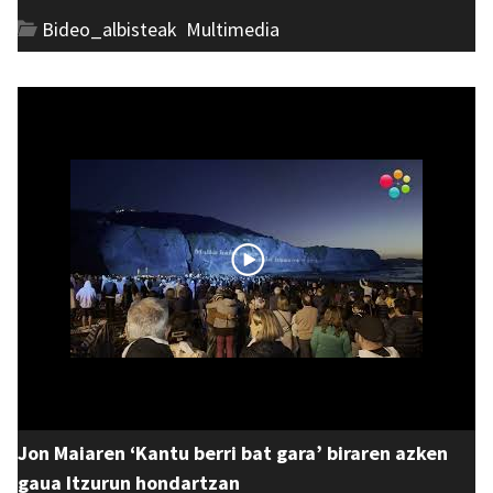
Bideo_albisteak
,
Multimedia
Jon Maiaren ‘Kantu berri bat gara’ biraren azken
gaua Itzurun hondartzan