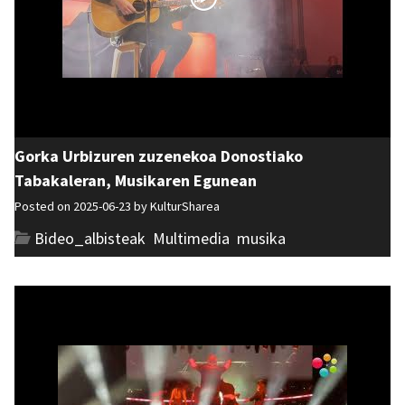
Gorka Urbizuren zuzenekoa Donostiako
Tabakaleran, Musikaren Egunean
Posted on 2025-06-23 by
KulturSharea
Bideo_albisteak
,
Multimedia
,
musika