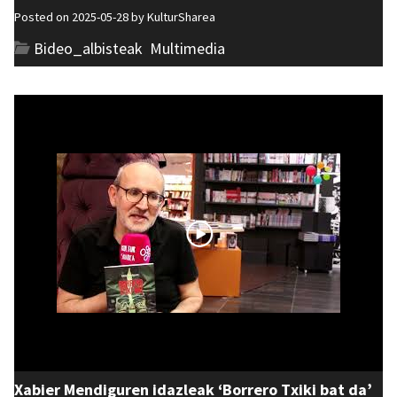
Posted on 2025-05-28 by
KulturSharea
Bideo_albisteak
,
Multimedia
Xabier Mendiguren idazleak ‘Borrero Txiki bat da’