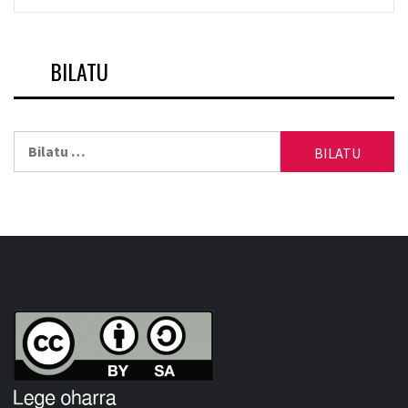
BILATU
Bilatu: