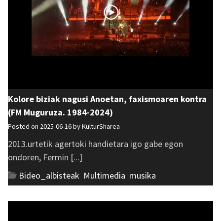
Kolore biziak nagusi Anoetan, faxismoaren kontra
(FM Muguruza. 1984-2024)
Posted on 2025-06-16 by
KulturSharea
2013.urtetik agertoki handietara igo gabe egon
ondoren, Fermin [...]
Bideo_albisteak
,
Multimedia
,
musika