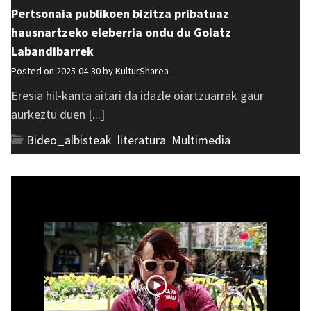
Pertsonaia publikoen bizitza pribatuaz
hausnartzeko eleberria ondu du Goiatz
Labandibarrek
Posted on 2025-04-30 by
KulturSharea
Eresia hil-kanta aitari da idazle oiartzuarrak gaur
aurkeztu duen [...]
Bideo_albisteak
,
literatura
,
Multimedia