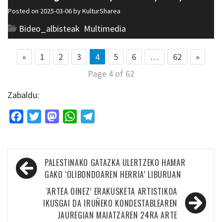
Posted on 2025-03-06 by
KulturSharea
Bideo_albisteak
,
Multimedia
«
1
2
3
4
5
6
…
62
»
Page 4 of 62
Zabaldu:
Facebook
Twitter
Mastodon
WhatsApp
Telegram
Bidalketetan
PALESTINAKO GATAZKA ULERTZEKO HAMAR
zehar
GAKO ‘OLIBONDOAREN HERRIA’ LIBURUAN
nabigatu
‘ARTEA OINEZ’ ERAKUSKETA ARTISTIKOA
IKUSGAI DA IRUÑEKO KONDESTABLEAREN
JAUREGIAN MAIATZAREN 24RA ARTE