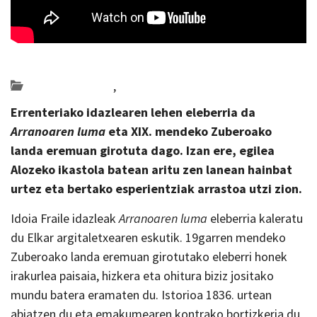
Posted on 2026-04-29 by
KulturSharea
Bideo_albisteak
,
Multimedia
Errenteriako idazlearen lehen eleberria da
Arranoaren luma
eta XIX. mendeko Zuberoako
landa eremuan girotuta dago. Izan ere, egilea
Alozeko ikastola batean aritu zen lanean hainbat
urtez eta bertako esperientziak arrastoa utzi zion.
Idoia Fraile idazleak
Arranoaren luma
eleberria kaleratu
du Elkar argitaletxearen eskutik. 19garren mendeko
Zuberoako landa eremuan girotutako eleberri honek
irakurlea paisaia, hizkera eta ohitura biziz jositako
mundu batera eramaten du. Istorioa 1836. urtean
abiatzen du eta emakumearen kontrako bortizkeria du