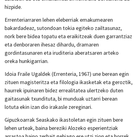
hizpide.
Errenteriarraren lehen eleberriak emakumearen
bakardadeaz, sutondoan tokia egiteko zailtasunaz,
nork bere bidea topatu eta eraikitzeak duen garrantziaz
eta denboraren ihesaz dihardu, dramaren
gordintasunaren eta iruditeria aberatsaren arteko
oreka hunkigarrian.
Idoia Fraile Ugaldek (Errenteria, 1967) une berean egin
zituen magisteritza eta filologia ikasketak eta geroztik,
haurrek ipuinaren bidez errealitatea ulertzeko duten
gaitasunak txundituta, bi munduak uztarri berean
lotuta ekin izan dio irakasle zereginari.
Gipuzkoarrak Seaskako ikastoletan egin zituen bere
lehen urteak, baina bereziki Alozeko esperientziak
arrastoa baino zerbait gehiago ere utzi zion eta horrek