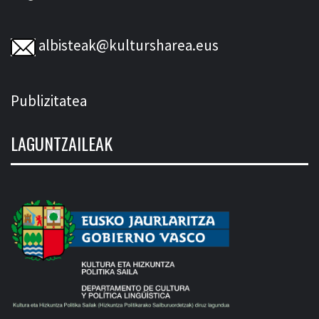
albisteak@kultursharea.eus
Publizitatea
LAGUNTZAILEAK