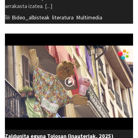
arrakasta izatea. [...]
Bideo_albisteak
,
literatura
,
Multimedia
Zaldunita eguna Tolosan (Inauteriak, 2025)