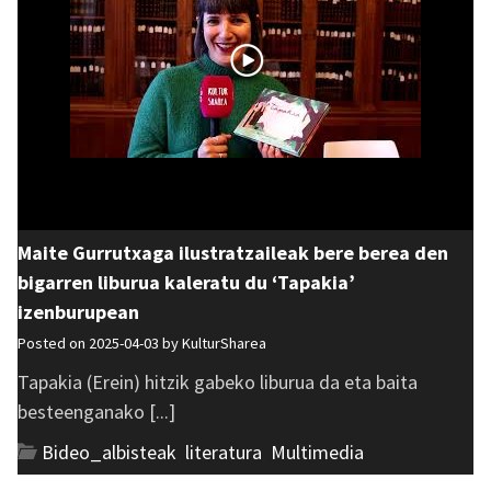
Maite Gurrutxaga ilustratzaileak bere berea den
bigarren liburua kaleratu du ‘Tapakia’
izenburupean
Posted on 2025-04-03 by
KulturSharea
Tapakia (Erein) hitzik gabeko liburua da eta baita
besteenganako [...]
Bideo_albisteak
,
literatura
,
Multimedia