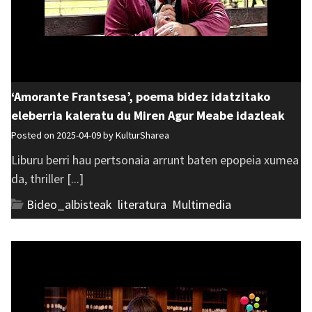
‘Amorante Frantsesa’, poema bidez idatzitako
eleberria kaleratu du Miren Agur Meabe idazleak
Posted on 2025-04-09 by
KulturSharea
Liburu berri hau pertsonaia arrunt baten epopeia xumea
da, thriller [...]
Bideo_albisteak
,
literatura
,
Multimedia