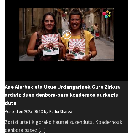
Ane Aierbek eta Uxue Urdangarinek Gure Zirkua
ardatz duen denbora-pasa koadernoa aurkeztu
dute
Posted on 2025-06-13 by
KulturSharea
Zortzi urtetik gorako haurrei zuzenduta. Koadernoak
denbora pasez [...]