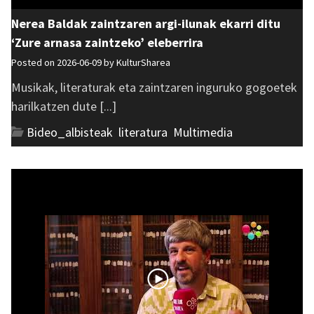
Nerea Baldak zaintzaren argi-ilunak ekarri ditu
‘Zure arnasa zaintzeko’ eleberrira
Posted on 2026-06-09 by
KulturSharea
Musikak, literaturak eta zaintzaren inguruko gogoetek
harilkatzen dute [...]
Bideo_albisteak
,
literatura
,
Multimedia