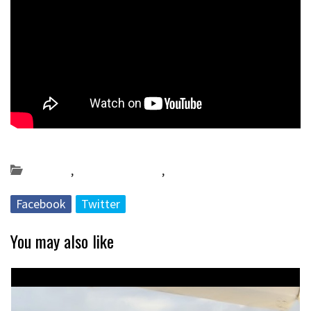
Posted on 2021-12-05 by
KulturSharea
Bereziak
,
Bideo_albisteak
,
DA56
Facebook
Twitter
You may also like