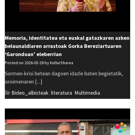
Memoria, identitatea eta euskal gatazkaren azken
belaunaldiaren arrastoak Gorka Bereziartuaren
‘Garondoan’ eleberrian
Posted on 2026-05-28 by
KulturSharea
Sormen-krisi betean dagoen idazle baten begietatik,
oroimenaren [...]
Bideo_albisteak
,
literatura
,
Multimedia