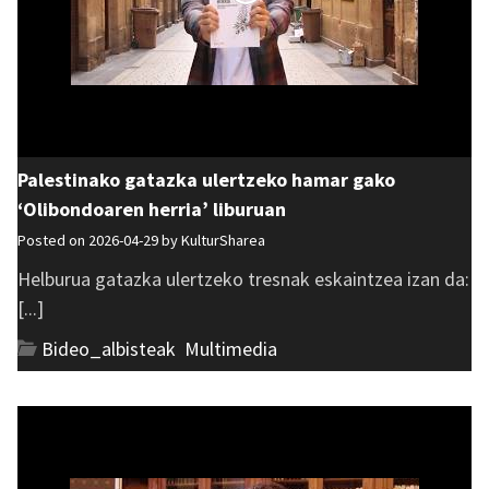
Palestinako gatazka ulertzeko hamar gako
‘Olibondoaren herria’ liburuan
Posted on 2026-04-29 by
KulturSharea
Helburua gatazka ulertzeko tresnak eskaintzea izan da:
[...]
Bideo_albisteak
,
Multimedia