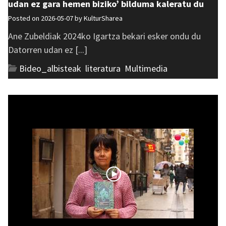
udan ez gara hemen biziko’ bilduma kaleratu du
Posted on 2026-05-07 by
KulturSharea
Ane Zubeldiak 2024ko Igartza bekari esker ondu du
Datorren udan ez [...]
Bideo_albisteak
,
literatura
,
Multimedia