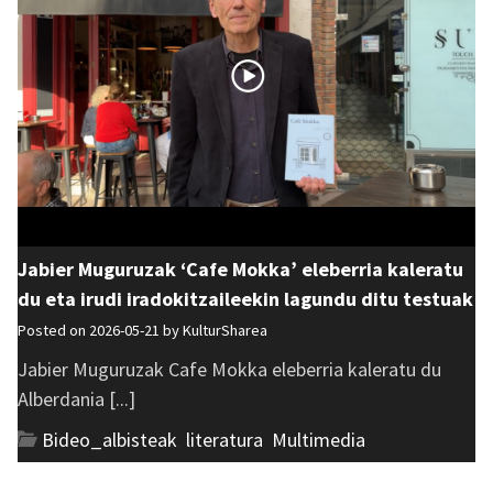
Jabier Muguruzak ‘Cafe Mokka’ eleberria kaleratu
du eta irudi iradokitzaileekin lagundu ditu testuak
Posted on 2026-05-21 by
KulturSharea
Jabier Muguruzak Cafe Mokka eleberria kaleratu du
Alberdania [...]
Bideo_albisteak
,
literatura
,
Multimedia