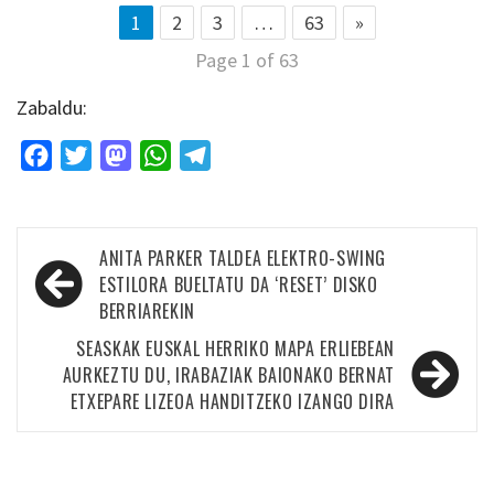
1
2
3
…
63
»
Page 1 of 63
Zabaldu:
Facebook
Twitter
Mastodon
WhatsApp
Telegram
Bidalketetan
ANITA PARKER TALDEA ELEKTRO-SWING
zehar
ESTILORA BUELTATU DA ‘RESET’ DISKO
BERRIAREKIN
nabigatu
SEASKAK EUSKAL HERRIKO MAPA ERLIEBEAN
AURKEZTU DU, IRABAZIAK BAIONAKO BERNAT
ETXEPARE LIZEOA HANDITZEKO IZANGO DIRA