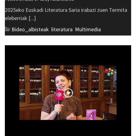
2025eko Euskadi Literatura Saria irabazi zuen Termita
eleberriak [...]
Bideo_albisteak
,
literatura
,
Multimedia