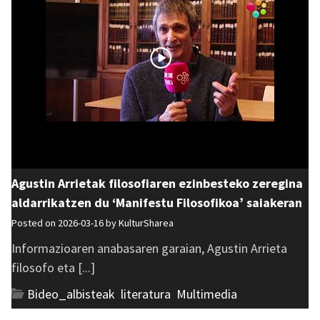
Agustin Arrietak filosofiaren ezinbesteko zeregina
aldarrikatzen du ‘Manifestu Filosofikoa’ saiakeran
Posted on 2026-03-16 by
KulturSharea
Informazioaren anabasaren garaian, Agustin Arrieta
filosofo eta [...]
Bideo_albisteak
,
literatura
,
Multimedia