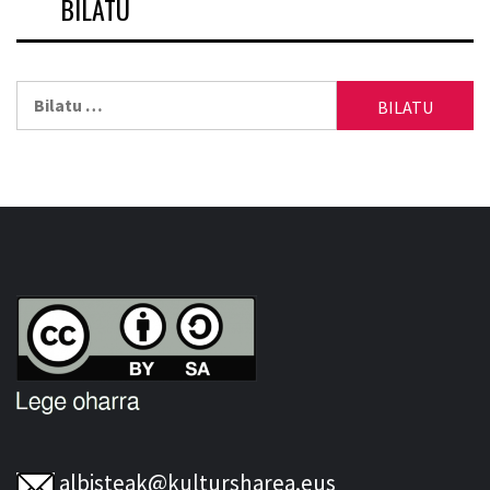
BILATU
Bilatu:
albisteak@kultursharea.eus