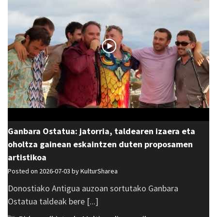
Ganbara Ostatua: jatorria, taldearen izaera eta
oholtza gainean eskaintzen duten proposamen
artistikoa
Posted on 2026-07-03 by
KulturSharea
Donostiako Antigua auzoan sortutako Ganbara
Ostatua taldeak bere [...]