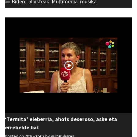
Bideo_albisteak
,
Multimedia
,
musika
‘Termita’ eleberria, ahots deseroso, aske eta
errebelde bat
Posted on 2026-07-02 by
KulturSharea