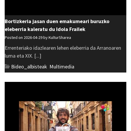
Bortizkeria jasan duen emakumeari buruzko
eleberria kaleratu du Idoia Frailek
Posted on 2026-04-29 by
KulturSharea
Errenteriako idazlearen lehen eleberria da Arranoaren
luma eta XIX. [...]
Bideo_albisteak
,
Multimedia