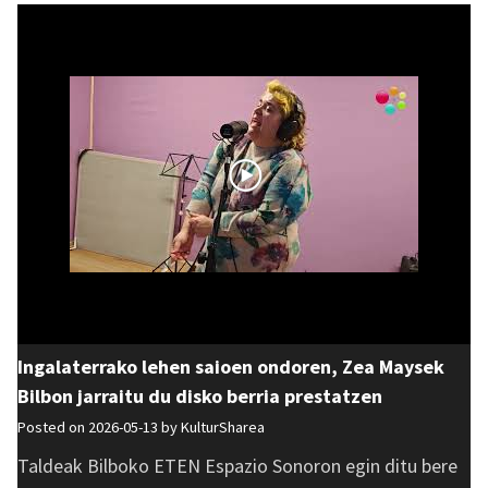
Ingalaterrako lehen saioen ondoren, Zea Maysek
Bilbon jarraitu du disko berria prestatzen
Posted on 2026-05-13 by
KulturSharea
Taldeak Bilboko ETEN Espazio Sonoron egin ditu bere