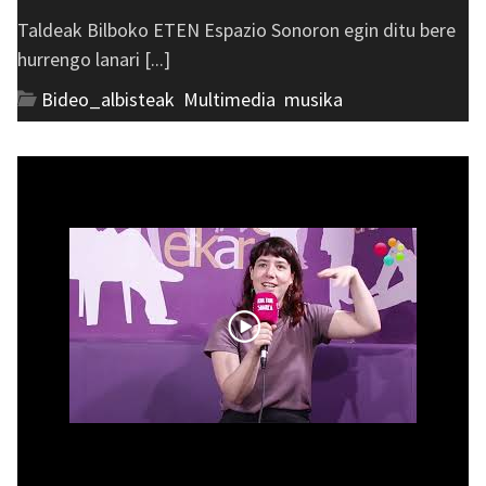
Taldeak Bilboko ETEN Espazio Sonoron egin ditu bere
hurrengo lanari [...]
Bideo_albisteak
,
Multimedia
,
musika