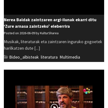
Nerea Baldak zaintzaren argi-ilunak ekarri ditu
‘Zure arnasa zaintzeko’ eleberrira
Posted on 2026-06-09 by
KulturSharea
Musikak, literaturak eta zaintzaren inguruko gogoetek
harilkatzen dute [...]
Bideo_albisteak
,
literatura
,
Multimedia