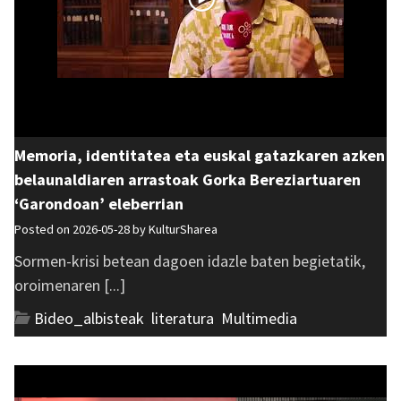
Memoria, identitatea eta euskal gatazkaren azken
belaunaldiaren arrastoak Gorka Bereziartuaren
‘Garondoan’ eleberrian
Posted on 2026-05-28 by
KulturSharea
Sormen-krisi betean dagoen idazle baten begietatik,
oroimenaren [...]
Bideo_albisteak
,
literatura
,
Multimedia