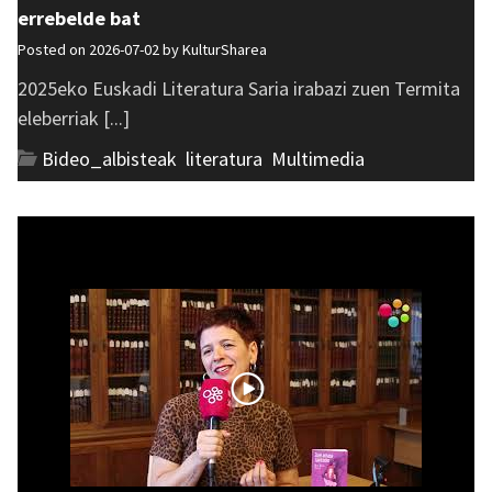
errebelde bat
Posted on 2026-07-02 by
KulturSharea
2025eko Euskadi Literatura Saria irabazi zuen Termita
eleberriak [...]
Bideo_albisteak
,
literatura
,
Multimedia