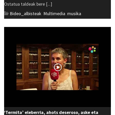
Ostatua taldeak bere [...]
Bideo_albisteak
,
Multimedia
,
musika
‘Termita’ eleberria, ahots deseroso, aske eta