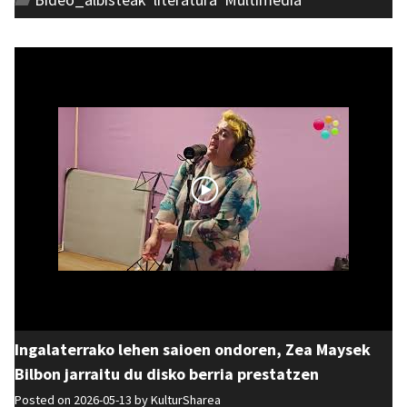
Ingalaterrako lehen saioen ondoren, Zea Maysek
Bilbon jarraitu du disko berria prestatzen
Posted on 2026-05-13 by
KulturSharea