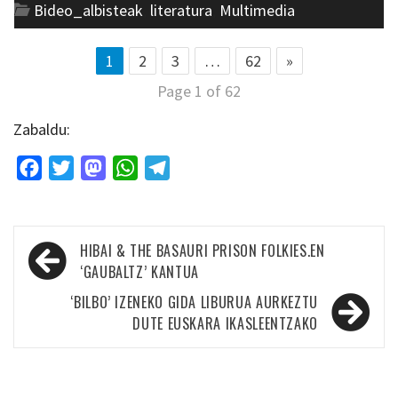
Bideo_albisteak
,
literatura
,
Multimedia
1
2
3
…
62
»
Page 1 of 62
Zabaldu:
Facebook
Twitter
Mastodon
WhatsApp
Telegram
Bidalketetan
HIBAI & THE BASAURI PRISON FOLKIES.EN
zehar
‘GAUBALTZ’ KANTUA
nabigatu
‘BILBO’ IZENEKO GIDA LIBURUA AURKEZTU
DUTE EUSKARA IKASLEENTZAKO