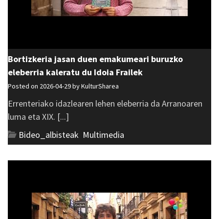
Bortizkeria jasan duen emakumeari buruzko
eleberria kaleratu du Idoia Frailek
Posted on 2026-04-29 by
KulturSharea
Errenteriako idazlearen lehen eleberria da Arranoaren
luma eta XIX. [...]
Bideo_albisteak
,
Multimedia