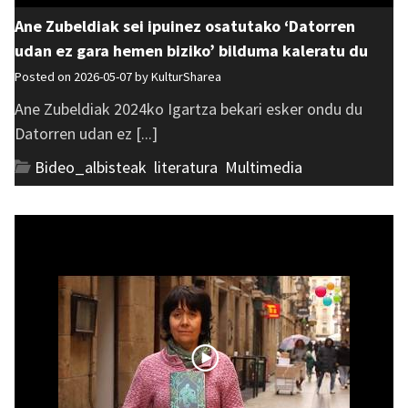
Ane Zubeldiak sei ipuinez osatutako ‘Datorren
udan ez gara hemen biziko’ bilduma kaleratu du
Posted on 2026-05-07 by
KulturSharea
Ane Zubeldiak 2024ko Igartza bekari esker ondu du
Datorren udan ez [...]
Bideo_albisteak
,
literatura
,
Multimedia