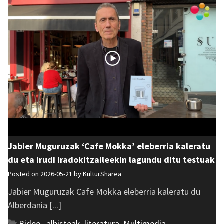
Jabier Muguruzak ‘Cafe Mokka’ eleberria kaleratu
du eta irudi iradokitzaileekin lagundu ditu testuak
Posted on 2026-05-21 by
KulturSharea
Jabier Muguruzak Cafe Mokka eleberria kaleratu du
Alberdania [...]
Bideo_albisteak
,
literatura
,
Multimedia