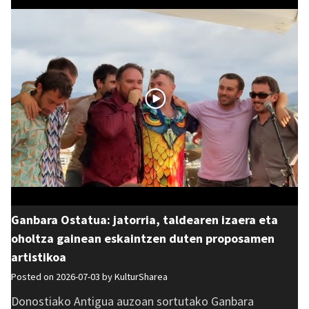
Ganbara Ostatua: jatorria, taldearen izaera eta
oholtza gainean eskaintzen duten proposamen
artistikoa
Posted on 2026-07-03 by
KulturSharea
Donostiako Antigua auzoan sortutako Ganbara