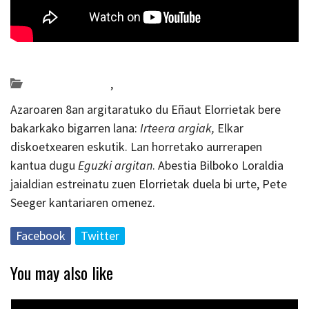
Posted on 2019-10-22 by
KulturSharea
Bideo_albisteak
,
musika
Azaroaren 8an argitaratuko du Eñaut Elorrietak bere
bakarkako bigarren lana:
Irteera argiak,
Elkar
diskoetxearen eskutik. Lan horretako aurrerapen
kantua dugu
Eguzki argitan
. Abestia Bilboko Loraldia
jaialdian estreinatu zuen Elorrietak duela bi urte, Pete
Seeger kantariaren omenez.
Facebook
Twitter
You may also like