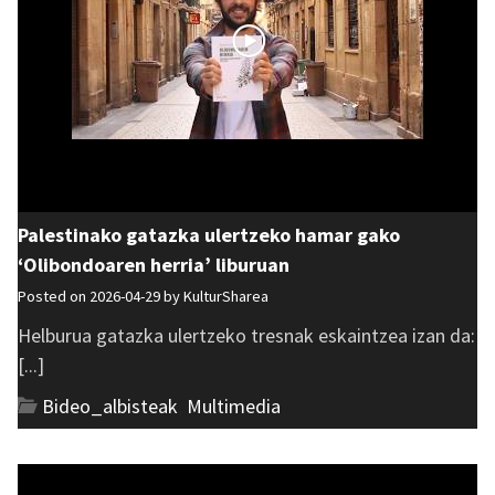
Palestinako gatazka ulertzeko hamar gako
‘Olibondoaren herria’ liburuan
Posted on 2026-04-29 by
KulturSharea
Helburua gatazka ulertzeko tresnak eskaintzea izan da:
[...]
Bideo_albisteak
,
Multimedia