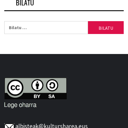
BILATU
Bilatu:
albisteak@kultursharea.eus