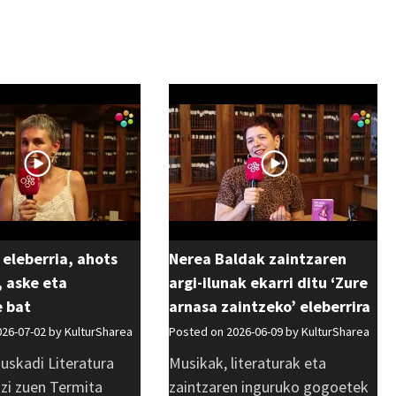
 eleberria, ahots
Nerea Baldak zaintzaren
 aske eta
argi-ilunak ekarri ditu ‘Zure
e bat
arnasa zaintzeko’ eleberrira
026-07-02 by
KulturSharea
Posted on 2026-06-09 by
KulturSharea
uskadi Literatura
Musikak, literaturak eta
azi zuen Termita
zaintzaren inguruko gogoetek