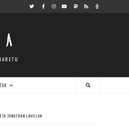
Twitter
Facebook
Instagram
Youtube
Mastodon.eus
RSS
Podcast
EA
HARETU
TAK
ETA JONATHAN LAVILLAK