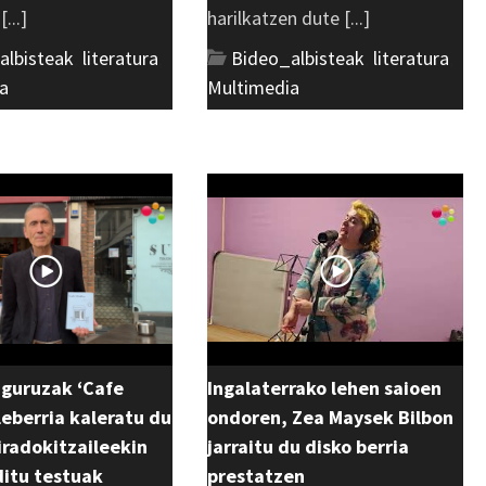
...]
harilkatzen dute [...]
albisteak
,
literatura
,
Bideo_albisteak
,
literatura
,
a
Multimedia
uguruzak ‘Cafe
Ingalaterrako lehen saioen
eberria kaleratu du
ondoren, Zea Maysek Bilbon
 iradokitzaileekin
jarraitu du disko berria
ditu testuak
prestatzen