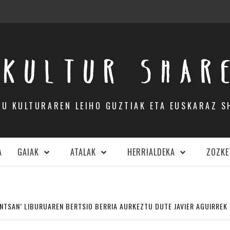
KULTUR SHAR
DU KULTURAREN LEIHO GUZTIAK ETA EUSKARAZ S
A
GAIAK
ATALAK
HERRIALDEKA
ZOZKE
NTSAN’ LIBURUAREN BERTSIO BERRIA AURKEZTU DUTE JAVIER AGUIRREK 