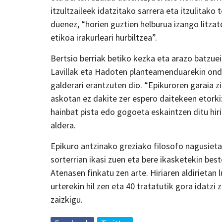
itzultzaileek idatzitako sarrera eta itzulitako 
duenez, “horien guztien helburua izango litz
etikoa irakurleari hurbiltzea”.
Bertsio berriak betiko kezka eta arazo batzue
Lavillak eta Hadoten planteamenduarekin ondo
galderari erantzuten dio. “Epikuroren garaia z
askotan ez dakite zer espero daitekeen etork
hainbat pista edo gogoeta eskaintzen ditu hirit
aldera.
Epikuro antzinako greziako filosofo nagusieta
sorterrian ikasi zuen eta bere ikasketekin bes
Atenasen finkatu zen arte. Hiriaren aldirietan l
urterekin hil zen eta 40 tratatutik gora idatzi z
zaizkigu.