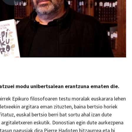
batzuei modu unibertsalean erantzuna ematen die.
guirrek Epikuro filosofoaren testu moralak euskarara lehen
taletxeekin argitara eman zituzten, baina bertsio horiek
tatuz, euskal bertsio berri bat sortu ahal izan dute
 argitaletxeren eskutik. Donostian egin dute aurkezpena
tasun nagusiak dira Pierre Hadoten hitzaurrea eta bi