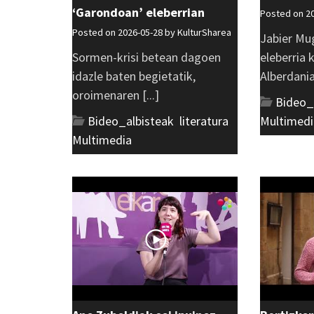
‘Garondoan’ eleberrian
Posted on 2
Posted on 2026-05-28 by
KulturSharea
Jabier Mu
Sormen-krisi betean dagoen
eleberria 
idazle baten begietatik,
Alberdania 
oroimenaren [...]
Bideo_
Bideo_albisteak
,
literatura
,
Multimedi
Multimedia