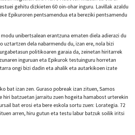
testuei gehitu dizkieten 60 oin-ohar inguru. Lavillak azaldu
ateke Epikuroren pentsamendua eta bereziki pentsamendu
i modu unibertsalean erantzuna ematen diela adierazi du
 uztartzen dela nabarmendu du, izan ere, nola bizi
iurgabetasun politikoaren garaia da, zeinetan hiritarrek
izunaren inguruan eta Epikurok testuinguru horretan
arra ongi bizi dadin eta ahalik eta autarkikoen izate
ko bat izan zen. Guraso pobreak izan zituen, Samos
te hiri batzuetan jarraitu zuen hogeita hamabost urterekin
ursail bat erosi eta bere eskola sortu zuen: Lorategia. 72
ituen arren, hiru gutun eta testu labur batzuk soilik iritsi