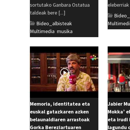
sortutako Ganbara Ostatua
eleberriak [
taldeak bere [...]
Bideo_
Bideo_albisteak
,
Multimedi
Multimedia
,
musika
Memoria, identitatea eta
Jabier M
euskal gatazkaren azken
Mokka’ el
belaunaldiaren arrastoak
eta irudi
Gorka Bereziartuaren
lagundu 