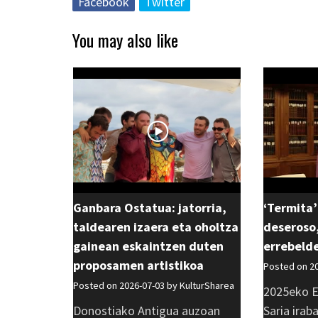
Facebook
Twitter
You may also like
Ganbara Ostatua: jatorria,
‘Termita’
taldearen izaera eta oholtza
deseroso,
gainean eskaintzen duten
errebeld
proposamen artistikoa
Posted on 2
Posted on 2026-07-03 by
KulturSharea
2025eko E
Donostiako Antigua auzoan
Saria irab