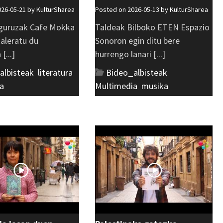
026-05-21 by
KulturSharea
Posted on 2026-05-13 by
KulturSharea
guruzak Cafe Mokka
Taldeak Bilboko ETEN Espazio
kaleratu du
Sonoron egin ditu bere
[...]
hurrengo lanari [...]
albisteak
,
literatura
,
Bideo_albisteak
,
a
Multimedia
,
musika