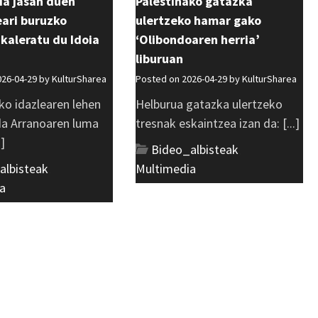
ia jasan duen
Palestinako gatazka
ri buruzko
ulertzeko hamar gako
 kaleratu du Idoia
‘Olibondoaren herria’
liburuan
026-04-29 by
KulturSharea
Posted on 2026-04-29 by
KulturSharea
ko idazlearen lehen
Helburua gatazka ulertzeko
 da Arranoaren luma
tresnak eskaintzea izan da: [...]
.]
Bideo_albisteak
,
albisteak
,
Multimedia
a