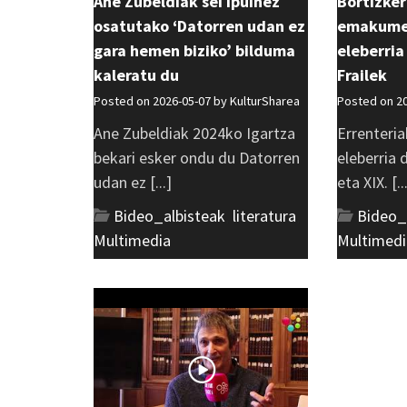
Ane Zubeldiak sei ipuinez
Bortizker
osatutako ‘Datorren udan ez
emakumea
gara hemen biziko’ bilduma
eleberria
kaleratu du
Frailek
Posted on 2026-05-07 by
KulturSharea
Posted on 2
Ane Zubeldiak 2024ko Igartza
Errenteria
bekari esker ondu du Datorren
eleberria
udan ez [...]
eta XIX. [..
Bideo_albisteak
,
literatura
,
Bideo_
Multimedia
Multimedi