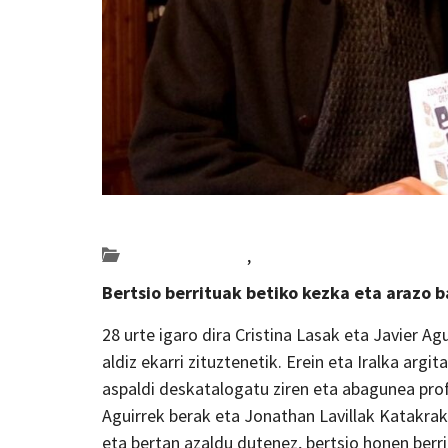
Posted on 2023-04-11 by
KulturSharea
Bideo_albisteak
,
literatura
Bertsio berrituak betiko kezka eta arazo 
28 urte igaro dira Cristina Lasak eta Javier A
aldiz ekarri zituztenetik. Erein eta Iralka argi
aspaldi deskatalogatu ziren eta abagunea profi
Aguirrek berak eta Jonathan Lavillak Katakrak
eta bertan azaldu dutenez, bertsio honen berri