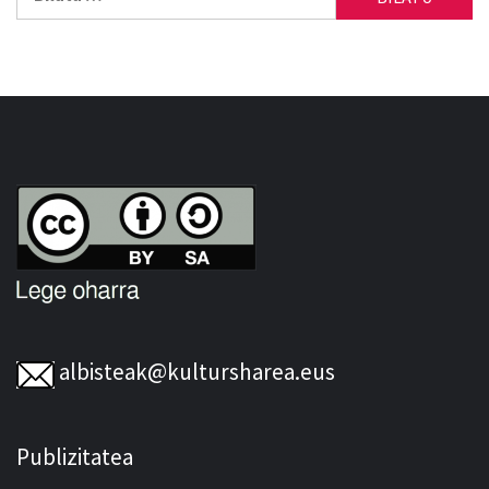
albisteak@kultursharea.eus
Publizitatea