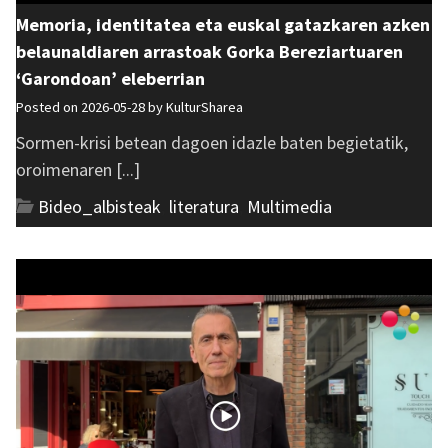
Memoria, identitatea eta euskal gatazkaren azken
belaunaldiaren arrastoak Gorka Bereziartuaren
‘Garondoan’ eleberrian
Posted on 2026-05-28 by
KulturSharea
Sormen-krisi betean dagoen idazle baten begietatik,
oroimenaren [...]
Bideo_albisteak
,
literatura
,
Multimedia