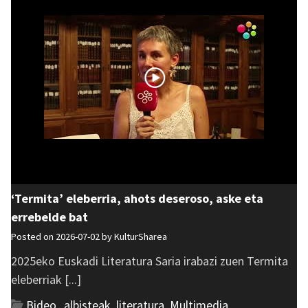
‘Termita’ eleberria, ahots deseroso, aske eta
errebelde bat
Posted on 2026-07-02 by
KulturSharea
2025eko Euskadi Literatura Saria irabazi zuen Termita
eleberriak [...]
Bideo_albisteak
,
literatura
,
Multimedia