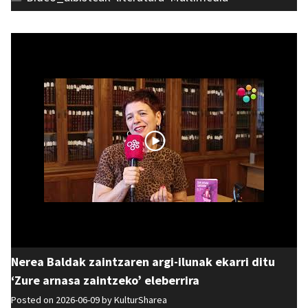
Nerea Baldak zaintzaren argi-ilunak ekarri ditu
‘Zure arnasa zaintzeko’ eleberrira
Posted on 2026-06-09 by
KulturSharea