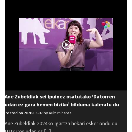
Ane Zubeldiak sei ipuinez osatutako ‘Datorren
udan ez gara hemen biziko’ bilduma kaleratu du
Posted on 2026-05-07 by
KulturSharea
Ane Zubeldiak 2024ko Igartza bekari esker ondu du
Datorren udan ez [...]