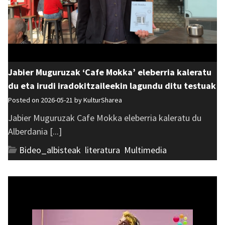
Jabier Muguruzak ‘Cafe Mokka’ eleberria kaleratu
du eta irudi iradokitzaileekin lagundu ditu testuak
Posted on 2026-05-21 by
KulturSharea
Jabier Muguruzak Cafe Mokka eleberria kaleratu du
Alberdania [...]
Bideo_albisteak
,
literatura
,
Multimedia