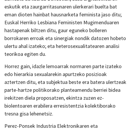
eskutik eta zaurgarritasunaren ulerkerari buelta bat
eman dioten hainbat hausnarketa feminista jaso ditu;
Euskal Herriko Lesbiana Feministen Mugimenduaren
hastapenak biltzen ditu, gaur eguneko bolleren
borrokaren erroak eta sinergiak nondik datozen hobeto
ulertu ahal izateko; eta heterosexualitatearen analisi
teorikoa egiten du.
Horrez gain, idazle lemoarrak normaren parte izateko
edo hierarkia sexualarekin apurtzeko posizioak
aztertzen ditu, eta subjektua beste era batera ulertzeak
parte-hartze politikorako planteamendu berriei bidea
irekitzen diela proposatzen, ekintza zuzen ez-
biolentoaren erabilera erresistentzia kolektiborako
tresna gisa lehenetsiz.
Perez-Ponsek Industria Elektronikaren eta