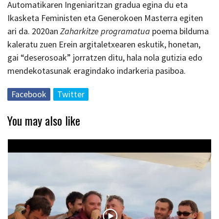
Automatikaren Ingeniaritzan gradua egina du eta
Ikasketa Feministen eta Generokoen Masterra egiten
ari da. 2020an
Zaharkitze programatua
poema bilduma
kaleratu zuen Erein argitaletxearen eskutik, honetan,
gai “deserosoak” jorratzen ditu, hala nola gutizia edo
mendekotasunak eragindako indarkeria pasiboa.
Facebook
Twitter
You may also like