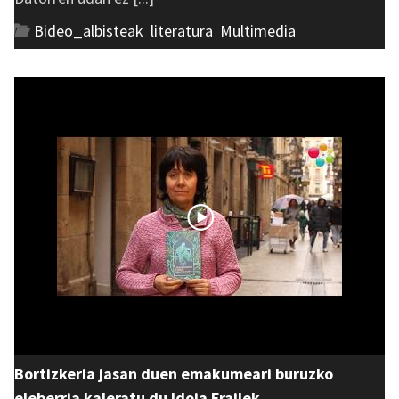
Bideo_albisteak
,
literatura
,
Multimedia
Bortizkeria jasan duen emakumeari buruzko
eleberria kaleratu du Idoia Frailek