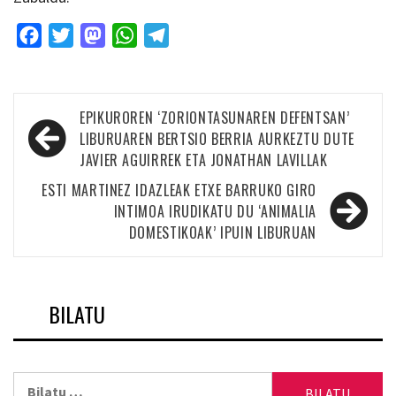
Facebook
Twitter
Mastodon
WhatsApp
Telegram
Bidalketetan
EPIKUROREN ‘ZORIONTASUNAREN DEFENTSAN’
zehar
LIBURUAREN BERTSIO BERRIA AURKEZTU DUTE
JAVIER AGUIRREK ETA JONATHAN LAVILLAK
nabigatu
ESTI MARTINEZ IDAZLEAK ETXE BARRUKO GIRO
INTIMOA IRUDIKATU DU ‘ANIMALIA
DOMESTIKOAK’ IPUIN LIBURUAN
BILATU
Bilatu: