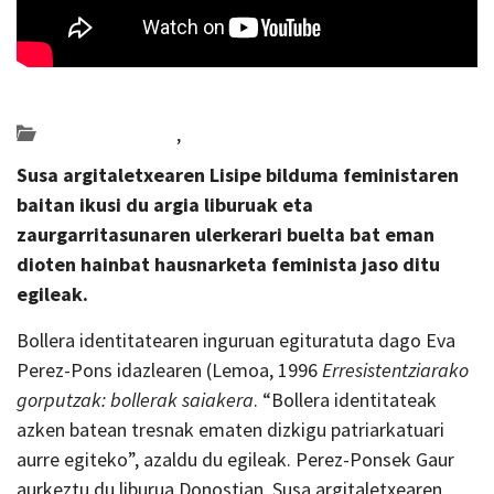
Posted on 2023-04-17 by
KulturSharea
Bideo_albisteak
,
literatura
Susa argitaletxearen Lisipe bilduma feministaren
baitan ikusi du argia liburuak eta
zaurgarritasunaren ulerkerari buelta bat eman
dioten hainbat hausnarketa feminista jaso ditu
egileak.
Bollera identitatearen inguruan egituratuta dago Eva
Perez-Pons idazlearen (Lemoa, 1996
Erresistentziarako
gorputzak: bollerak saiakera
. “Bollera identitateak
azken batean tresnak ematen dizkigu patriarkatuari
aurre egiteko”, azaldu du egileak. Perez-Ponsek Gaur
aurkeztu du liburua Donostian, Susa argitaletxearen