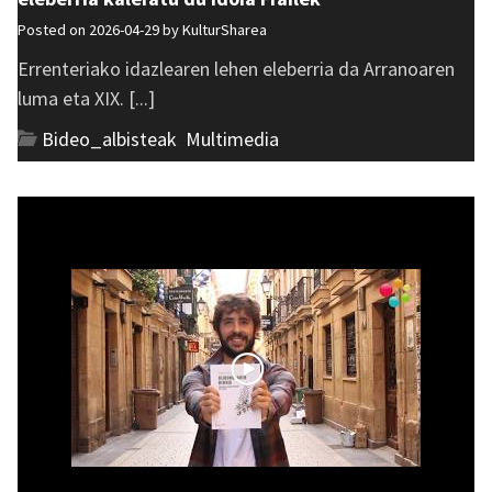
Posted on 2026-04-29 by
KulturSharea
Errenteriako idazlearen lehen eleberria da Arranoaren
luma eta XIX. [...]
Bideo_albisteak
,
Multimedia