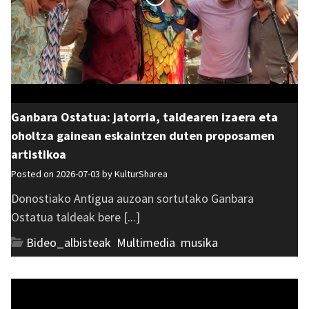
Ganbara Ostatua: jatorria, taldearen izaera eta
oholtza gainean eskaintzen duten proposamen
artistikoa
Posted on 2026-07-03 by
KulturSharea
Donostiako Antigua auzoan sortutako Ganbara
Ostatua taldeak bere [...]
Bideo_albisteak
,
Multimedia
,
musika