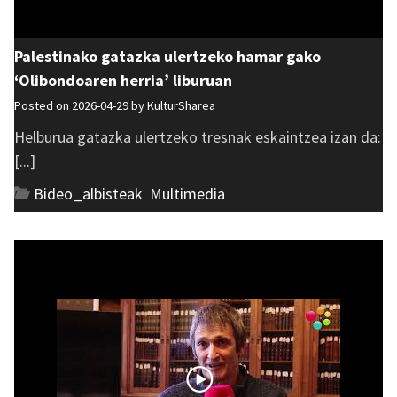
Palestinako gatazka ulertzeko hamar gako
‘Olibondoaren herria’ liburuan
Posted on 2026-04-29 by
KulturSharea
Helburua gatazka ulertzeko tresnak eskaintzea izan da:
[...]
Bideo_albisteak
,
Multimedia