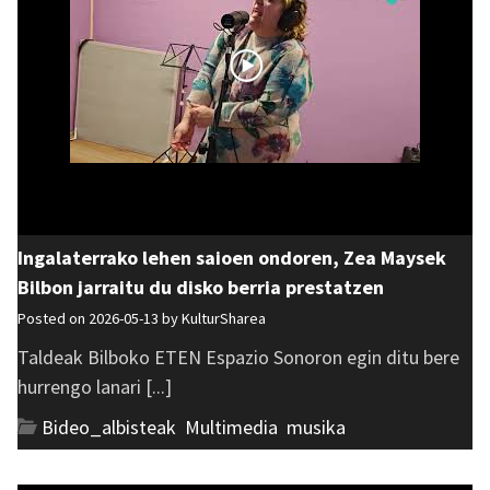
Ingalaterrako lehen saioen ondoren, Zea Maysek
Bilbon jarraitu du disko berria prestatzen
Posted on 2026-05-13 by
KulturSharea
Taldeak Bilboko ETEN Espazio Sonoron egin ditu bere
hurrengo lanari [...]
Bideo_albisteak
,
Multimedia
,
musika