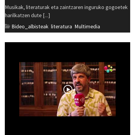
Musikak, literaturak eta zaintzaren inguruko gogoetek
harilkatzen dute [...]
Bideo_albisteak
,
literatura
,
Multimedia