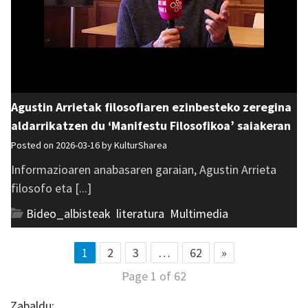
Agustin Arrietak filosofiaren ezinbesteko zeregina
aldarrikatzen du ‘Manifestu Filosofikoa’ saiakeran
Posted on 2026-03-16 by
KulturSharea
Informazioaren anabasaren garaian, Agustin Arrieta
filosofo eta [...]
Bideo_albisteak
,
literatura
,
Multimedia
1
2
3
…
62
»
Page 1 of 62
Zabaldu: