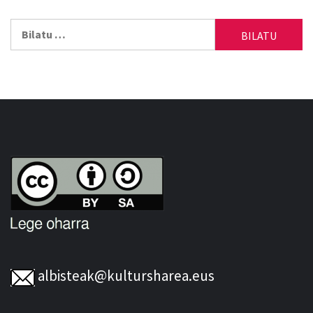
Bilatu:
albisteak@kultursharea.eus