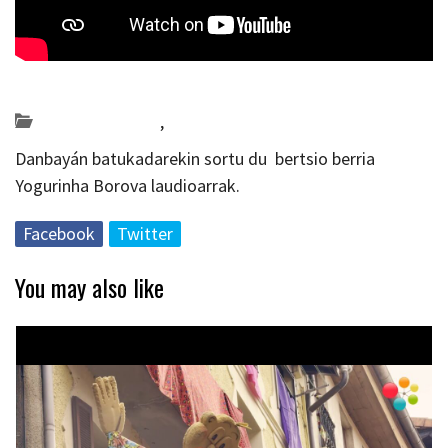
Posted on 2019-01-23 by
KulturSharea
Bideo_albisteak
,
musika
Danbayán batukadarekin sortu du bertsio berria
Yogurinha Borova laudioarrak.
Facebook
Twitter
You may also like