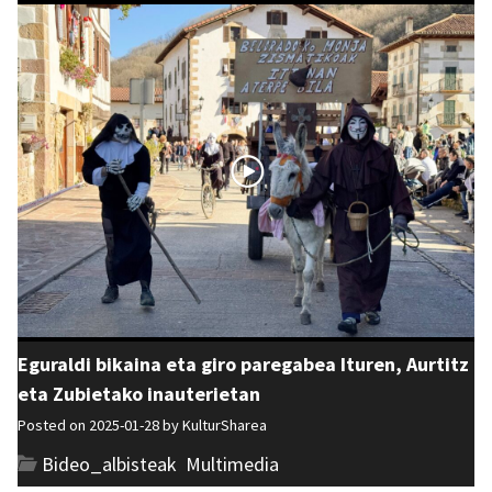
Eguraldi bikaina eta giro paregabea Ituren, Aurtitz
eta Zubietako inauterietan
Posted on 2025-01-28 by
KulturSharea
Bideo_albisteak
,
Multimedia