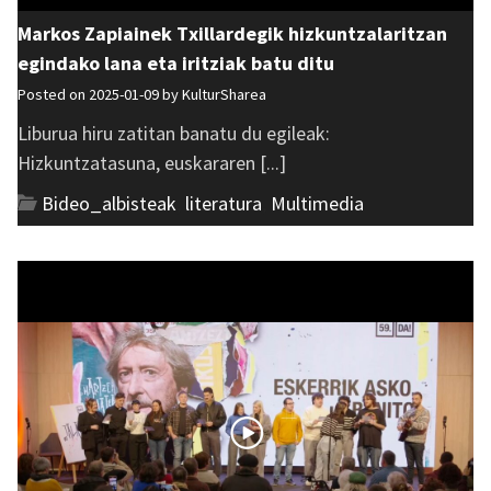
Markos Zapiainek Txillardegik hizkuntzalaritzan
egindako lana eta iritziak batu ditu
Posted on 2025-01-09 by
KulturSharea
Liburua hiru zatitan banatu du egileak:
Hizkuntzatasuna, euskararen [...]
Bideo_albisteak
,
literatura
,
Multimedia