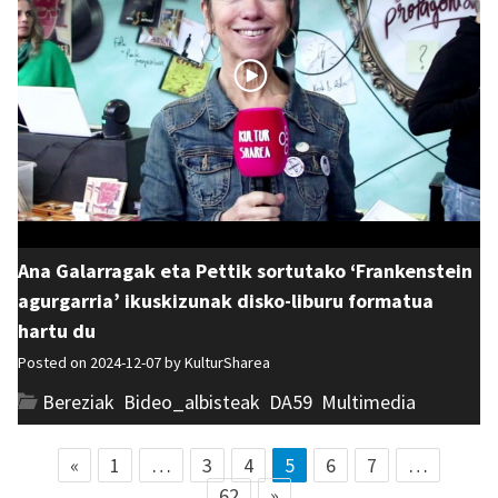
Ana Galarragak eta Pettik sortutako ‘Frankenstein
agurgarria’ ikuskizunak disko-liburu formatua
hartu du
Posted on 2024-12-07 by
KulturSharea
Bereziak
,
Bideo_albisteak
,
DA59
,
Multimedia
«
1
…
3
4
5
6
7
…
62
»