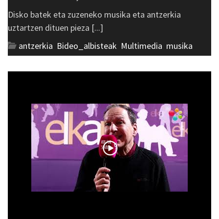
Disko batek eta zuzeneko musika eta antzerkia
uztartzen dituen pieza [...]
antzerkia
,
Bideo_albisteak
,
Multimedia
,
musika