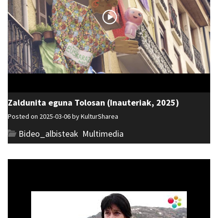
Zaldunita eguna Tolosan (Inauteriak, 2025)
Posted on 2025-03-06 by
KulturSharea
Bideo_albisteak
,
Multimedia