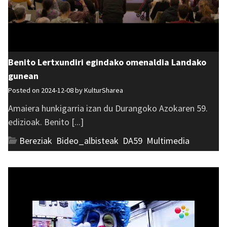
Benito Lertxundiri egindako omenaldia Landako
gunean
Posted on 2024-12-08 by
KulturSharea
Amaiera hunkigarria izan du Durangoko Azokaren 59.
edizioak. Benito [...]
Bereziak
,
Bideo_albisteak
,
DA59
,
Multimedia