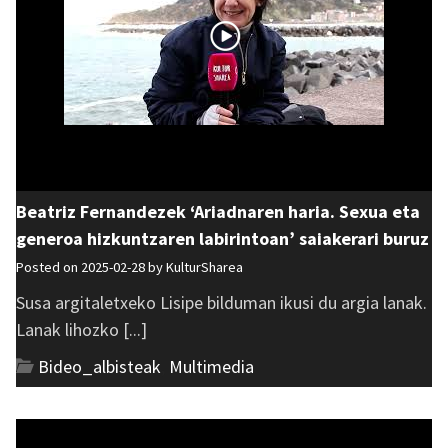
Beatriz Fernandezek ‘Ariadnaren haria. Sexua eta
generoa hizkuntzaren labirintoan’ saiakerari buruz
Posted on 2025-02-28 by
KulturSharea
Susa argitaletxeko Lisipe bilduman ikusi du argia lanak.
Lanak lihozko [...]
Bideo_albisteak
,
Multimedia