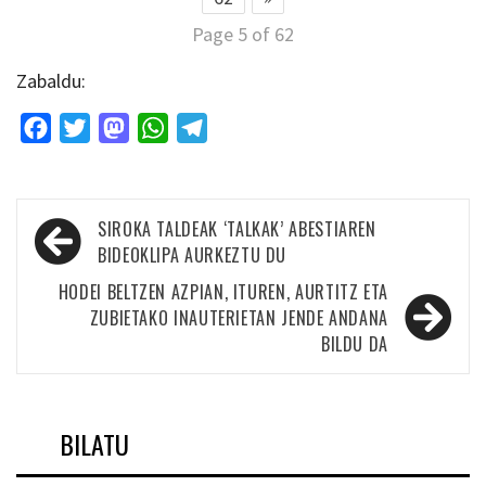
Page 5 of 62
Zabaldu:
Facebook
Twitter
Mastodon
WhatsApp
Telegram
Bidalketetan
SIROKA TALDEAK ‘TALKAK’ ABESTIAREN
zehar
BIDEOKLIPA AURKEZTU DU
nabigatu
HODEI BELTZEN AZPIAN, ITUREN, AURTITZ ETA
ZUBIETAKO INAUTERIETAN JENDE ANDANA
BILDU DA
BILATU