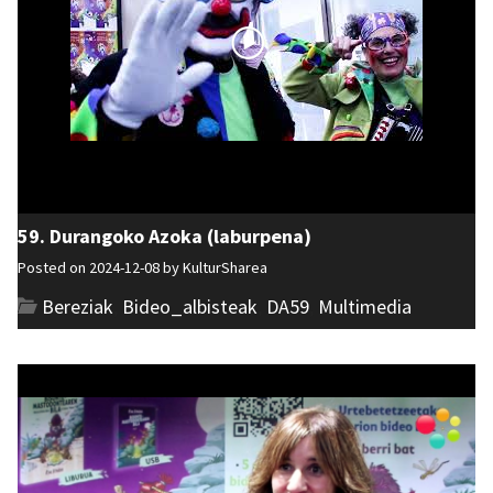
59. Durangoko Azoka (laburpena)
Posted on 2024-12-08 by
KulturSharea
Bereziak
,
Bideo_albisteak
,
DA59
,
Multimedia