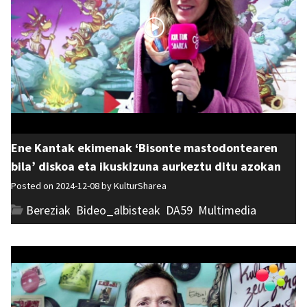
Ene Kantak ekimenak ‘Bisonte mastodontearen
bila’ diskoa eta ikuskizuna aurkeztu ditu azokan
Posted on 2024-12-08 by
KulturSharea
Bereziak
,
Bideo_albisteak
,
DA59
,
Multimedia