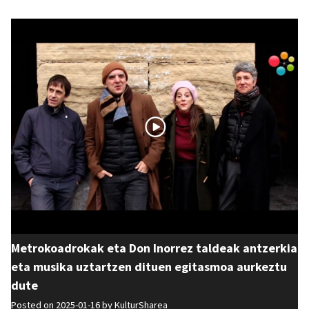
Metrokoadrokak eta Don Inorrez taldeak antzerkia
eta musika uztartzen dituen egitasmoa aurkeztu
dute
Posted on 2025-01-16 by
KulturSharea