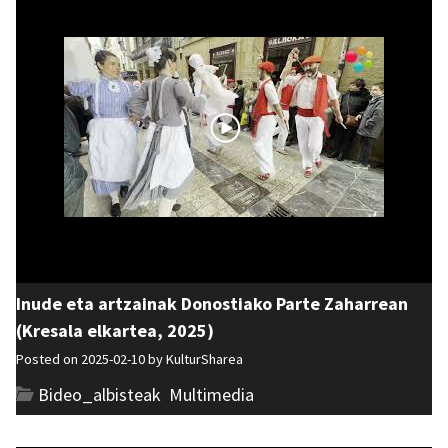
Inude eta artzainak Donostiako Parte Zaharrean
(Kresala elkartea, 2025)
Posted on 2025-02-10 by
KulturSharea
Bideo_albisteak
,
Multimedia