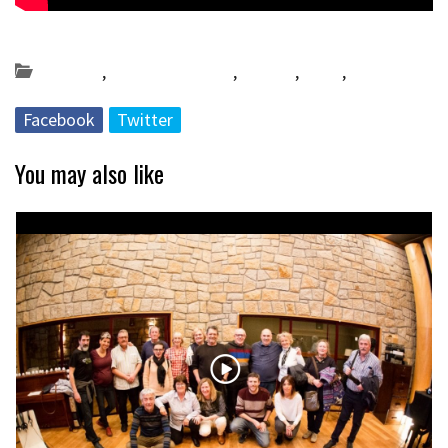
Posted on 2022-12-07 by
KulturSharea
Bereziak
,
Bideo_albisteak
,
Bizkaia
,
DA57
,
musika
Facebook
Twitter
You may also like