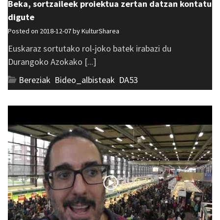
Beka, sortzaileek proiektua zertan datzan kontatu
digute
Posted on 2018-12-07 by
KulturSharea
Euskaraz sortutako rol-joko batek irabazi du
Durangoko Azokako [...]
Bereziak
,
Bideo_albisteak
,
DA53