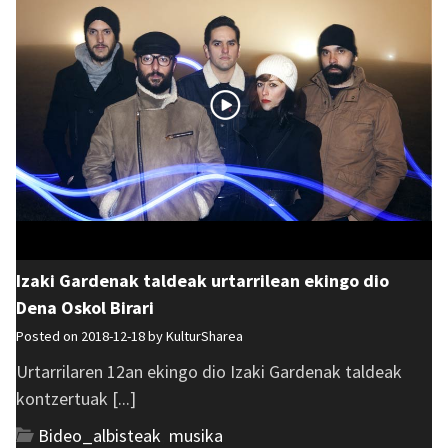
Izaki Gardenak taldeak urtarrilean ekingo dio
Dena Oskol Birari
Posted on 2018-12-18 by
KulturSharea
Urtarrilaren 12an ekingo dio Izaki Gardenak taldeak
kontzertuak [...]
Bideo_albisteak
,
musika