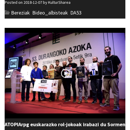
Posted on 2018-12-07 by
KulturSharea
Bereziak
,
Bideo_albisteak
,
DA53
ATOPIArpg euskarazko rol-jokoak irabazi du Sormen