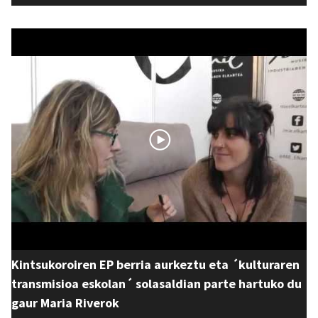
Kintsukoroiren EP berria aurkeztu eta ´kulturaren
transmisioa eskolan´ solasaldian parte hartuko du
gaur Maria Riverok