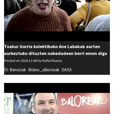
Txakur Gorria kolektiboko Ane Labakak aurten
aurkeztuko dituzten nobedadeen berri emon digu
Posted on 2018-12-06 by
KulturSharea
Bereziak
,
Bideo_albisteak
,
DA53