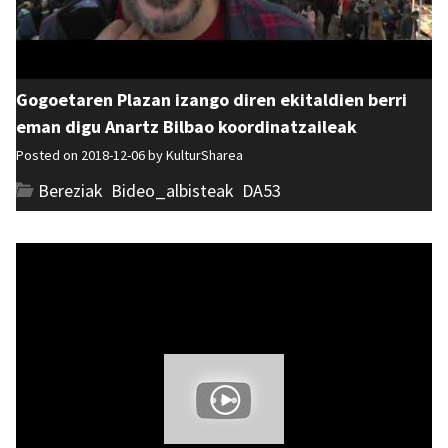
Gogoetaren Plazan izango diren ekitaldien berri
eman digu Anartz Bilbao koordinatzaileak
Posted on 2018-12-06 by
KulturSharea
Bereziak
,
Bideo_albisteak
,
DA53