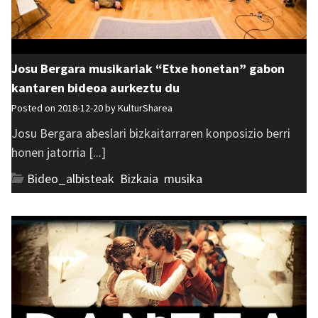
Josu Bergara musikariak “Etxe honetan” gabon
kantaren bideoa aurkeztu du
Posted on 2018-12-20 by
KulturSharea
Josu Bergara abeslari bizkaitarraren konposizio berri
honen jatorria [...]
Bideo_albisteak
,
Bizkaia
,
musika