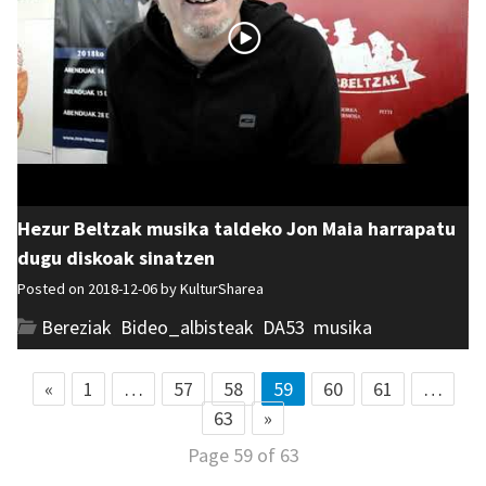
Hezur Beltzak musika taldeko Jon Maia harrapatu
dugu diskoak sinatzen
Posted on 2018-12-06 by
KulturSharea
Bereziak
,
Bideo_albisteak
,
DA53
,
musika
«
1
…
57
58
59
60
61
…
63
»
Page 59 of 63