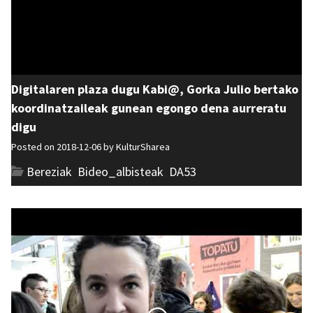
Digitalaren plaza dugu Kabi@, Gorka Julio bertako
koordinatzaileak gunean egongo dena aurreratu
digu
Posted on 2018-12-06 by
KulturSharea
Bereziak
,
Bideo_albisteak
,
DA53