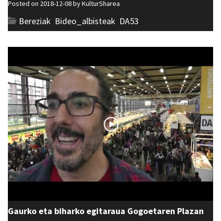
Posted on 2018-12-08 by
KulturSharea
Bereziak
,
Bideo_albisteak
,
DA53
Gaurko eta biharko egitaraua Gogoetaren Plazan