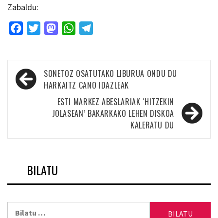
Zabaldu:
Facebook
Twitter
Mastodon
WhatsApp
Telegram
Bidalketetan
SONETOZ OSATUTAKO LIBURUA ONDU DU
zehar
HARKAITZ CANO IDAZLEAK
nabigatu
ESTI MARKEZ ABESLARIAK ‘HITZEKIN
JOLASEAN’ BAKARKAKO LEHEN DISKOA
KALERATU DU
BILATU
Bilatu: