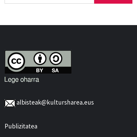
albisteak@kultursharea.eus
Publizitatea