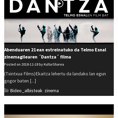
Abenduaren 21ean estreinatuko da Telmo Esnal
zinemagilearen ´Dantza´ filma
Posted on 2018-12-18 by
KulturSharea
(Txintxua Films)Ekaitza lehertu da landako lan egun
gogor baten [...]
Bideo_albisteak
,
zinema