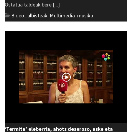
Ostatua taldeak bere [...]
Bideo_albisteak
,
Multimedia
,
musika
‘Termita’ eleberria, ahots deseroso, aske eta