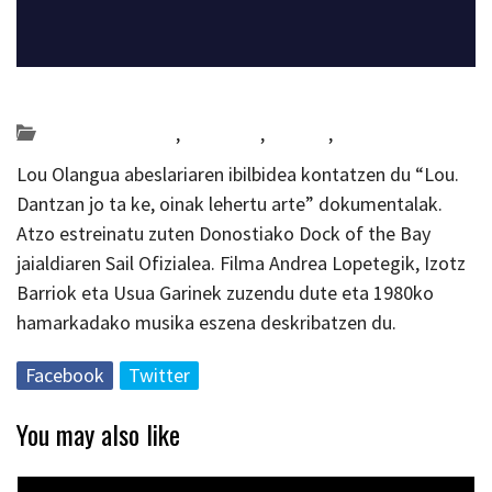
Posted on 2019-01-10 by
KulturSharea
Bideo_albisteak
,
Gipuzkoa
,
musika
,
zinema
Lou Olangua abeslariaren ibilbidea kontatzen du “Lou.
Dantzan jo ta ke, oinak lehertu arte” dokumentalak.
Atzo estreinatu zuten Donostiako Dock of the Bay
jaialdiaren Sail Ofizialea. Filma Andrea Lopetegik, Izotz
Barriok eta Usua Garinek zuzendu dute eta 1980ko
hamarkadako musika eszena deskribatzen du.
Facebook
Twitter
You may also like