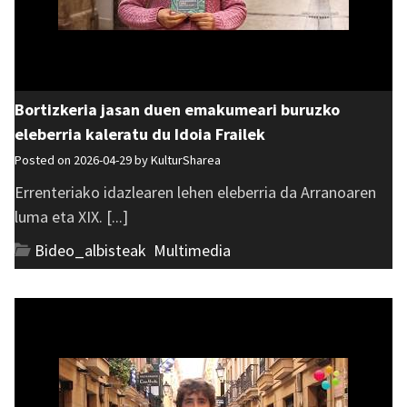
Bortizkeria jasan duen emakumeari buruzko
eleberria kaleratu du Idoia Frailek
Posted on 2026-04-29 by
KulturSharea
Errenteriako idazlearen lehen eleberria da Arranoaren
luma eta XIX. [...]
Bideo_albisteak
,
Multimedia