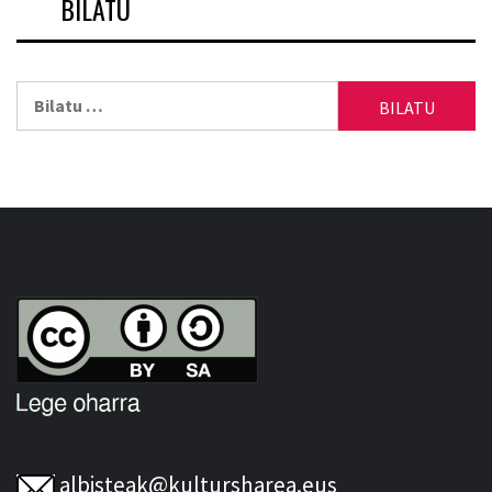
BILATU
Bilatu:
albisteak@kultursharea.eus