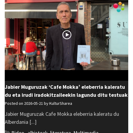
Jabier Muguruzak ‘Cafe Mokka’ eleberria kaleratu
du eta irudi iradokitzaileekin lagundu ditu testuak
Posted on 2026-05-21 by
KulturSharea
Jabier Muguruzak Cafe Mokka eleberria kaleratu du
Alberdania [...]
Bideo_albisteak
,
literatura
,
Multimedia