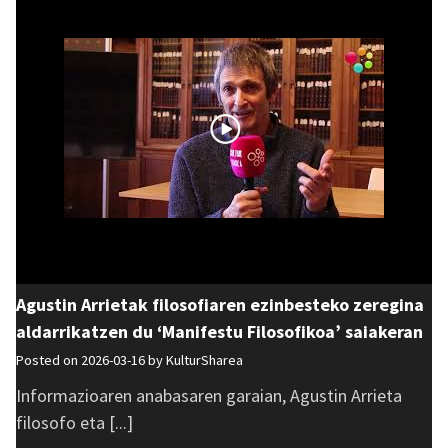
Agustin Arrietak filosofiaren ezinbesteko zeregina
aldarrikatzen du ‘Manifestu Filosofikoa’ saiakeran
Posted on 2026-03-16 by
KulturSharea
Informazioaren anabasaren garaian, Agustin Arrieta
filosofo eta [...]