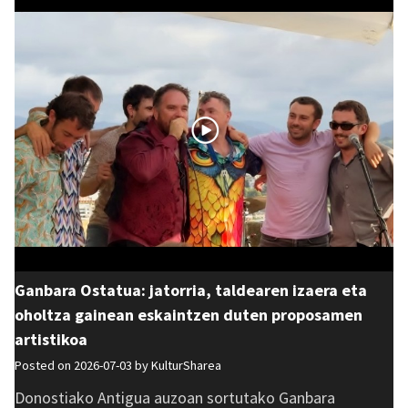
Ganbara Ostatua: jatorria, taldearen izaera eta
oholtza gainean eskaintzen duten proposamen
artistikoa
Posted on 2026-07-03 by
KulturSharea
Donostiako Antigua auzoan sortutako Ganbara