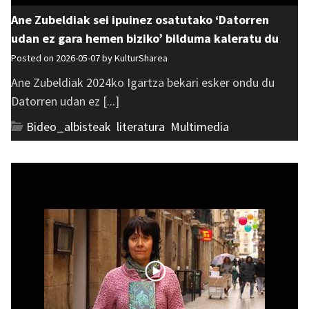
Ane Zubeldiak sei ipuinez osatutako ‘Datorren
udan ez gara hemen biziko’ bilduma kaleratu du
Posted on 2026-05-07 by
KulturSharea
Ane Zubeldiak 2024ko Igartza bekari esker ondu du
Datorren udan ez [...]
Bideo_albisteak
,
literatura
,
Multimedia