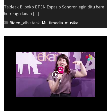
Taldeak Bilboko ETEN Espazio Sonoron egin ditu bere
hurrengo lanari [...]
Bideo_albisteak
,
Multimedia
,
musika