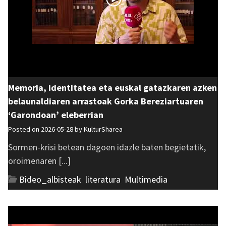
Memoria, identitatea eta euskal gatazkaren azken
belaunaldiaren arrastoak Gorka Bereziartuaren
‘Garondoan’ eleberrian
Posted on 2026-05-28 by
KulturSharea
Sormen-krisi betean dagoen idazle baten begietatik,
oroimenaren [...]
Bideo_albisteak
,
literatura
,
Multimedia