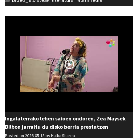
Ingalaterrako lehen saioen ondoren, Zea Maysek
Bilbon jarraitu du disko berria prestatzen
Posted on 2026-05-13 by
KulturSharea