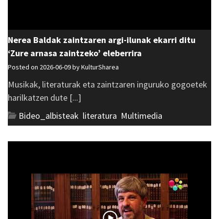
Nerea Baldak zaintzaren argi-ilunak ekarri ditu
‘Zure arnasa zaintzeko’ eleberrira
Posted on 2026-06-09 by
KulturSharea
Musikak, literaturak eta zaintzaren inguruko gogoetek
harilkatzen dute [...]
Bideo_albisteak
,
literatura
,
Multimedia