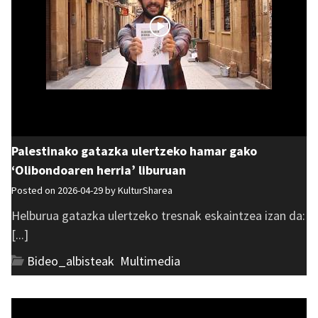
Palestinako gatazka ulertzeko hamar gako
‘Olibondoaren herria’ liburuan
Posted on 2026-04-29 by
KulturSharea
Helburua gatazka ulertzeko tresnak eskaintzea izan da:
[...]
Bideo_albisteak
,
Multimedia