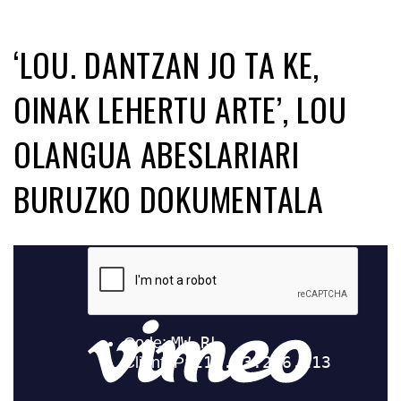
‘LOU. DANTZAN JO TA KE,
OINAK LEHERTU ARTE’, LOU
OLANGUA ABESLARIARI
BURUZKO DOKUMENTALA