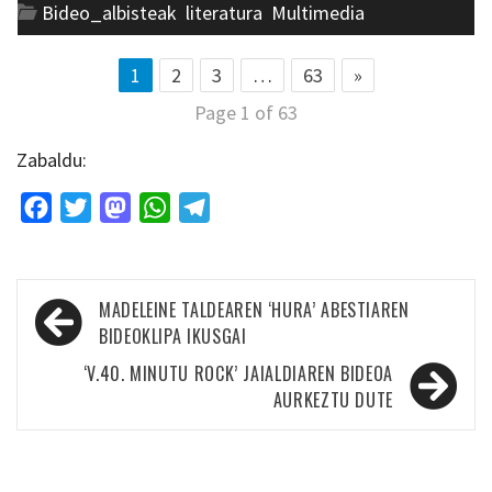
Bideo_albisteak
,
literatura
,
Multimedia
1
2
3
…
63
»
Page 1 of 63
Zabaldu:
Facebook
Twitter
Mastodon
WhatsApp
Telegram
Bidalketetan
MADELEINE TALDEAREN ‘HURA’ ABESTIAREN
zehar
BIDEOKLIPA IKUSGAI
nabigatu
‘V.40. MINUTU ROCK’ JAIALDIAREN BIDEOA
AURKEZTU DUTE