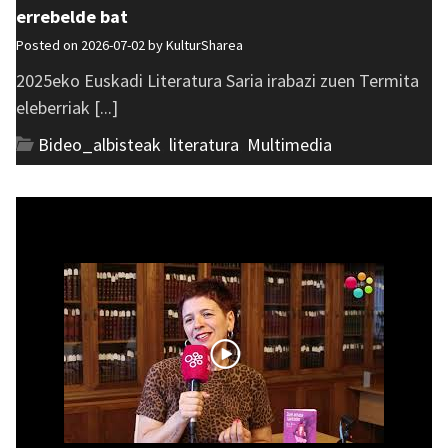
errebelde bat
Posted on 2026-07-02 by
KulturSharea
2025eko Euskadi Literatura Saria irabazi zuen Termita
eleberriak [...]
Bideo_albisteak
,
literatura
,
Multimedia