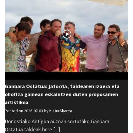
Ganbara Ostatua: jatorria, taldearen izaera eta
oholtza gainean eskaintzen duten proposamen
artistikoa
Posted on 2026-07-03 by
KulturSharea
Donostiako Antigua auzoan sortutako Ganbara
Ostatua taldeak bere [...]