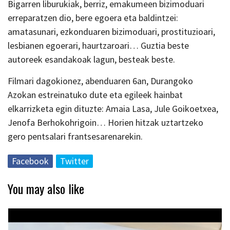
Bigarren liburukiak, berriz, emakumeen bizimoduari
erreparatzen dio, bere egoera eta baldintzei:
amatasunari, ezkonduaren bizimoduari, prostituzioari,
lesbianen egoerari, haurtzaroari… Guztia beste
autoreek esandakoak lagun, besteak beste.
Filmari dagokionez, abenduaren 6an, Durangoko
Azokan estreinatuko dute eta egileek hainbat
elkarrizketa egin dituzte: Amaia Lasa, Jule Goikoetxea,
Jenofa Berhokohrigoin… Horien hitzak uztartzeko
gero pentsalari frantsesarenarekin.
Facebook
Twitter
You may also like