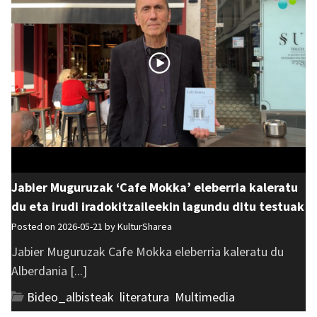
Jabier Muguruzak ‘Cafe Mokka’ eleberria kaleratu
du eta irudi iradokitzaileekin lagundu ditu testuak
Posted on 2026-05-21 by
KulturSharea
Jabier Muguruzak Cafe Mokka eleberria kaleratu du
Alberdania [...]
Bideo_albisteak
,
literatura
,
Multimedia