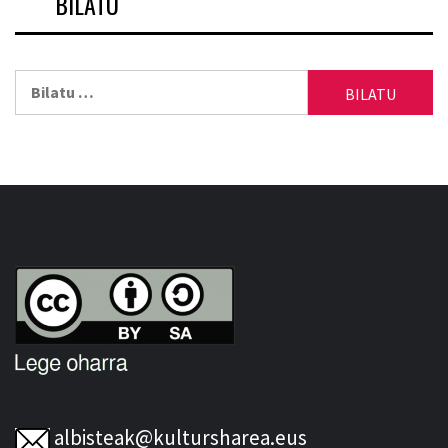
BILATU
Bilatu:
albisteak@kultursharea.eus