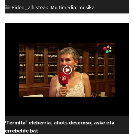
Bideo_albisteak
,
Multimedia
,
musika
‘Termita’ eleberria, ahots deseroso, aske eta
errebelde bat