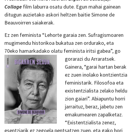
Collage
film laburra osatu dute. Egun mahai gainean
ditugun auzietako askori heltzen baitie Simone de
Beauvoirren saiakerak.
Ez zen feminista “Lehorte garaia zen. Sufragismoaren
mugimendu historikoa bukatua zen ordurako, eta
70eko hamarkadako olatu feminista iritsi gabea”, go
gorarazi du Arraratsek.
Gainera, “garai hartan berak
ez zuen inolako kontzientzia
feministarik. Filosofoa eta
existentzialista zelako heldu
zion gaiari”. Abiapuntu horri
jarraituz, beraz, jabetu zen
emakumearen zapalketaz.
“Existentzialista zenez,
esentziarik ez zegoela pentsatzen zuen, eta gako hori