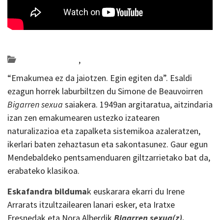
Posted on 2019-11-29 by
KulturSharea
Bideo_albisteak
,
literatura
“Emakumea ez da jaiotzen. Egin egiten da”. Esaldi
ezagun horrek laburbiltzen du Simone de Beauvoirren
Bigarren sexua
saiakera. 1949an argitaratua, aitzindaria
izan zen emakumearen ustezko izatearen
naturalizazioa eta zapalketa sistemikoa azaleratzen,
ikerlari baten zehaztasun eta sakontasunez. Gaur egun
Mendebaldeko pentsamenduaren giltzarrietako bat da,
erabateko klasikoa.
Eskafandra bilduma
k euskarara ekarri du Irene
Arrarats itzultzailearen lanari esker, eta Iratxe
Fresnedak eta Nora Alberdik
Bigarren sexua(z).