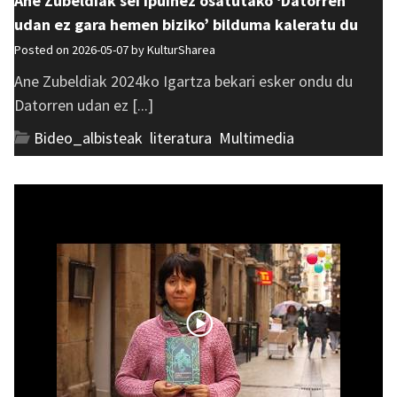
Ane Zubeldiak sei ipuinez osatutako ‘Datorren
udan ez gara hemen biziko’ bilduma kaleratu du
Posted on 2026-05-07 by
KulturSharea
Ane Zubeldiak 2024ko Igartza bekari esker ondu du
Datorren udan ez [...]
Bideo_albisteak
,
literatura
,
Multimedia