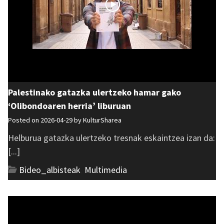
Palestinako gatazka ulertzeko hamar gako
‘Olibondoaren herria’ liburuan
Posted on 2026-04-29 by
KulturSharea
Helburua gatazka ulertzeko tresnak eskaintzea izan da:
[...]
Bideo_albisteak
,
Multimedia