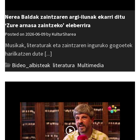
Nerea Baldak zaintzaren argi-ilunak ekarri ditu
‘Zure arnasa zaintzeko’ eleberrira
Posted on 2026-06-09 by
KulturSharea
Musikak, literaturak eta zaintzaren inguruko gogoetek
harilkatzen dute [...]
Bideo_albisteak
,
literatura
,
Multimedia