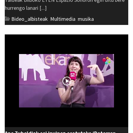
hurrengo lanari [...]
Bideo_albisteak
,
Multimedia
,
musika