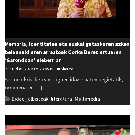
Memoria, identitatea eta euskal gatazkaren azken
belaunaldiaren arrastoak Gorka Bereziartuaren
‘Garondoan’ eleberrian
Posted on 2026-05-28 by
KulturSharea
Sormen-krisi betean dagoen idazle baten begietatik,
oroimenaren [...]
Bideo_albisteak
,
literatura
,
Multimedia