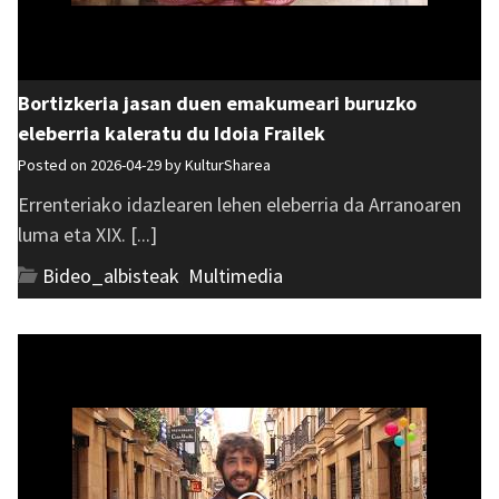
Bortizkeria jasan duen emakumeari buruzko
eleberria kaleratu du Idoia Frailek
Posted on 2026-04-29 by
KulturSharea
Errenteriako idazlearen lehen eleberria da Arranoaren
luma eta XIX. [...]
Bideo_albisteak
,
Multimedia