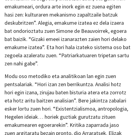
emakumeari, ordura arte inork egin ez zuena egiten
hasi zen: kulturaren mekanismo zapaltzaile batzuk
deskubritzen”. Alegia, emakume izatea ez dela izaera
bat ondorioztatu zuen Simone de Beauvoirrek, egoera
bat baizik. “Gizaki emeei izanarazten zaien hori delako
emakume izatea”. Eta hori hala izateko sistema oso bat
zegoela azaleratu zuen. “Patriarkatuaren tripetan sartu
zen nahi gabe”.
Modu oso metodiko eta analitikoan lan egin zuen
pentsalariak. “Hori izan zen berrikuntza. Analisi hotz
hori egin izana, zirujau baten bisturia atera eta zorrotz
eta hotz aritu baitzen analisian”. Bere jakintza zabalari
esker lortu zuen hori. “Existentzialismoa, antropologia,
Hegelen ideiak… horiek guztiak gurutzatu zituen
emakumearen egoerarekin”. Kritika zaparrada jaso
zuen argitaratu bezain pronto, dio Arraratsek. Elizak