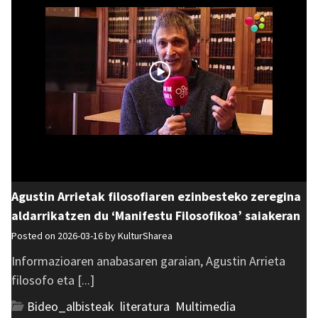
Agustin Arrietak filosofiaren ezinbesteko zeregina
aldarrikatzen du ‘Manifestu Filosofikoa’ saiakeran
Posted on 2026-03-16 by
KulturSharea
Informazioaren anabasaren garaian, Agustin Arrieta
filosofo eta [...]
Bideo_albisteak
,
literatura
,
Multimedia