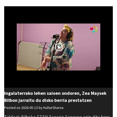
Ingalaterrako lehen saioen ondoren, Zea Maysek
Bilbon jarraitu du disko berria prestatzen
Posted on 2026-05-13 by
KulturSharea
Taldeak Bilboko ETEN Espazio Sonoron egin ditu bere