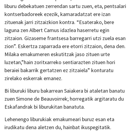
liburu debekatuen zerrendan sartu zuen, eta, pentsalari
kontserbadoreek ezezik, kamaradatzat ere izan
zituenak jarri zitzaizkion kontra. “Esaterako, bere
laguna zen Albert Camus idazlea haserretu egin
zitzaion. Gizaseme frantsesa barregarri utzi zuela esan
zion”. Eskertza zaparrada ere etorri zitzaion, dena den.
Milaka emakumeren eskutitzak jaso zituen urte
luzetan,”hain zoritxarreko sentiarazten zituen hori
beraiei bakarrik gertatzen ez zitzaiela” konturatu
zirelako eskerrak emanez.
Bi liburuki liburu bakarrean Saiakera bi ataletan banatu
zuen Simone de Beauvoirrek; horregatik argitaratu du
Eskafandrak bi liburukitan banatuta.
Lehenengo liburukiak emakumeari buruz esan eta
irudikatu dena aletzen du, hainbat ikuspegitatik.