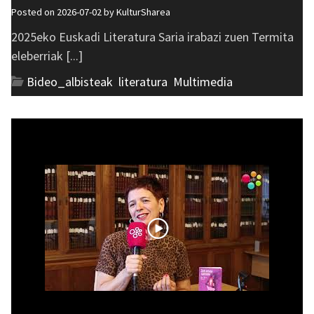
Posted on 2026-07-02 by
KulturSharea
2025eko Euskadi Literatura Saria irabazi zuen Termita
eleberriak [...]
Bideo_albisteak
,
literatura
,
Multimedia