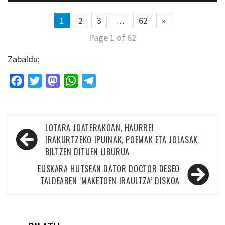
1
2
3
…
62
»
Page 1 of 62
Zabaldu:
Facebook
Twitter
Mastodon
WhatsApp
Telegram
Bidalketetan
LOTARA JOATERAKOAN, HAURREI
zehar
IRAKURTZEKO IPUINAK, POEMAK ETA JOLASAK
BILTZEN DITUEN LIBURUA
nabigatu
EUSKARA HUTSEAN DATOR DOCTOR DESEO
TALDEAREN ‘MAKETOEN IRAULTZA’ DISKOA