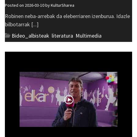
Posted on 2026-03-10 by
KulturSharea
Robinen neba-arrebak da eleberriaren izenburua. Idazle
bilbotarrak [...]
Bideo_albisteak
,
literatura
,
Multimedia