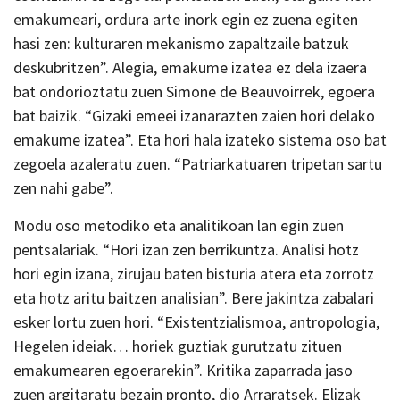
emakumeari, ordura arte inork egin ez zuena egiten
hasi zen: kulturaren mekanismo zapaltzaile batzuk
deskubritzen”. Alegia, emakume izatea ez dela izaera
bat ondorioztatu zuen Simone de Beauvoirrek, egoera
bat baizik. “Gizaki emeei izanarazten zaien hori delako
emakume izatea”. Eta hori hala izateko sistema oso bat
zegoela azaleratu zuen. “Patriarkatuaren tripetan sartu
zen nahi gabe”.
Modu oso metodiko eta analitikoan lan egin zuen
pentsalariak. “Hori izan zen berrikuntza. Analisi hotz
hori egin izana, zirujau baten bisturia atera eta zorrotz
eta hotz aritu baitzen analisian”. Bere jakintza zabalari
esker lortu zuen hori. “Existentzialismoa, antropologia,
Hegelen ideiak… horiek guztiak gurutzatu zituen
emakumearen egoerarekin”. Kritika zaparrada jaso
zuen argitaratu bezain pronto, dio Arraratsek. Elizak