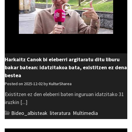
Harkaitz Canok bi eleberri argitaratu ditu liburu
bakar batean: idatzitakoa bata, existitzen ez dena
bestea
Posted on 2025-12-02 by
KulturSharea
Existitzen ez den eleberri baten inguruan idatzitako 31
iruzkin [...]
Bideo_albisteak
,
literatura
,
Multimedia