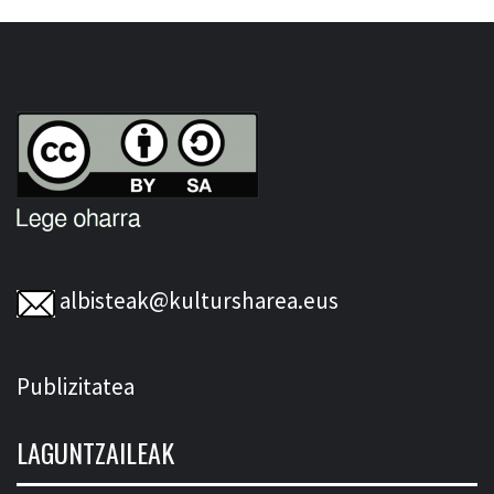
albisteak@kultursharea.eus
Publizitatea
LAGUNTZAILEAK