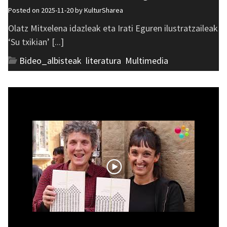
Posted on 2025-11-20 by
KulturSharea
Olatz Mitxelena idazleak eta Irati Eguren ilustratzaileak
‘Su txikian’ [...]
Bideo_albisteak
,
literatura
,
Multimedia