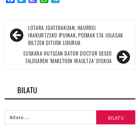
Bidalketetan
LOTARA JOATERAKOAN, HAURREI
zehar
IRAKURTZEKO IPUINAK, POEMAK ETA JOLASAK
BILTZEN DITUEN LIBURUA
nabigatu
EUSKARA HUTSEAN DATOR DOCTOR DESEO
TALDEAREN ‘MAKETOEN IRAULTZA’ DISKOA
BILATU
Bilatu: