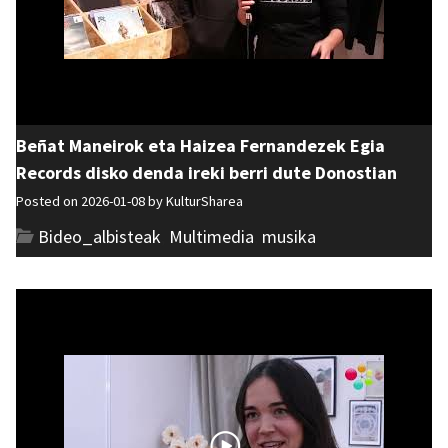
Beñat Maneirok eta Haizea Fernandezek Egia
Records disko denda ireki berri dute Donostian
Posted on 2026-01-08 by
KulturSharea
Bideo_albisteak
,
Multimedia
,
musika