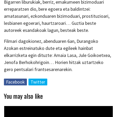
Bigarren liburukiak, berriz, emakumeen bizimoduari
erreparatzen dio, bere egoera eta baldintzei:
amatasunari, ezkonduaren bizimoduari, prostituzioari,
lesbianen egoerari, haurtzaroari… Guztia beste
autoreek esandakoak lagun, besteak beste.
Filmari dagokionez, abenduaren 6an, Durangoko
Azokan estreinatuko dute eta egileek hainbat
elkarrizketa egin dituzte: Amaia Lasa, Jule Goikoetxea,
Jenofa Berhokohrigoin… Horien hitzak uztartzeko
gero pentsalari frantsesarenarekin.
Facebook
Twitter
You may also like