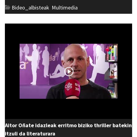
Bideo_albisteak
,
Multimedia
Aitor Oñate idazleak erritmo biziko thriller batekin
itzuli da literaturara