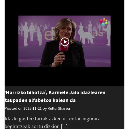
‘Harrizko bihotza’, Karmele Jaio idazlearen
taupaden alfabetoa kalean da
Posted on 2025-11-21 by
KulturSharea
Idazle gasteiztarrak azken urteetan ingurura
begiratzeak sortu dizkion [...]