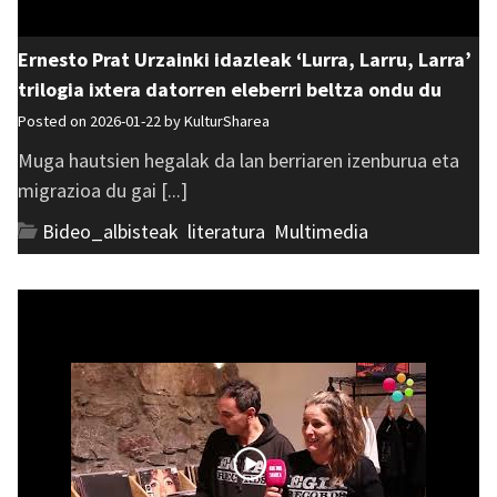
Ernesto Prat Urzainki idazleak ‘Lurra, Larru, Larra’
trilogia ixtera datorren eleberri beltza ondu du
Posted on 2026-01-22 by
KulturSharea
Muga hautsien hegalak da lan berriaren izenburua eta
migrazioa du gai [...]
Bideo_albisteak
,
literatura
,
Multimedia