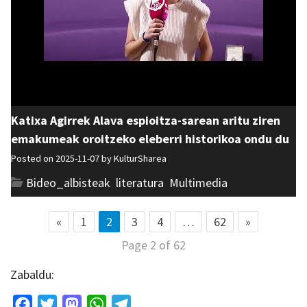
Katixa Agirrek Alava espioitza-sarean aritu ziren
emakumeak oroitzeko eleberri historikoa ondu du
Posted on 2025-11-07 by
KulturSharea
Bideo_albisteak
,
literatura
,
Multimedia
«
1
2
3
4
…
62
»
Page 2 of 62
Zabaldu:
Facebook
Twitter
Mastodon
WhatsApp
Telegram