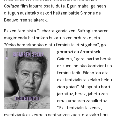
Collage
film laburra osatu dute. Egun mahai gainean
ditugun auzietako askori heltzen baitie Simone de
Beauvoirren saiakerak.
Ez zen feminista “Lehorte garaia zen. Sufragismoaren
mugimendu historikoa bukatua zen ordurako, eta
70eko hamarkadako olatu feminista iritsi gabea”, go
gorarazi du Arraratsek.
Gainera, “garai hartan berak
ez zuen inolako kontzientzia
feministarik. Filosofoa eta
existentzialista zelako heldu
zion gaiari”. Abiapuntu horri
jarraituz, beraz, jabetu zen
emakumearen zapalketaz.
“Existentzialista zenez,
esentziarik ez zegoela pentsatzen zuen, eta gako hori