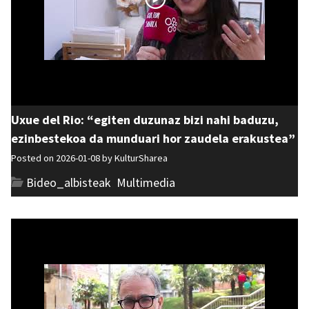
Uxue del Rio: “egiten duzunaz bizi nahi baduzu,
ezinbestekoa da munduari hor zaudela erakustea”
Posted on 2026-01-08 by
KulturSharea
Bideo_albisteak
,
Multimedia