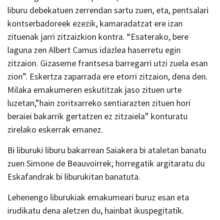
liburu debekatuen zerrendan sartu zuen, eta, pentsalari
kontserbadoreek ezezik, kamaradatzat ere izan
zituenak jarri zitzaizkion kontra. “Esaterako, bere
laguna zen Albert Camus idazlea haserretu egin
zitzaion. Gizaseme frantsesa barregarri utzi zuela esan
zion”. Eskertza zaparrada ere etorri zitzaion, dena den.
Milaka emakumeren eskutitzak jaso zituen urte
luzetan,”hain zoritxarreko sentiarazten zituen hori
beraiei bakarrik gertatzen ez zitzaiela” konturatu
zirelako eskerrak emanez.
Bi liburuki liburu bakarrean Saiakera bi ataletan banatu
zuen Simone de Beauvoirrek; horregatik argitaratu du
Eskafandrak bi liburukitan banatuta.
Lehenengo liburukiak emakumeari buruz esan eta
irudikatu dena aletzen du, hainbat ikuspegitatik.