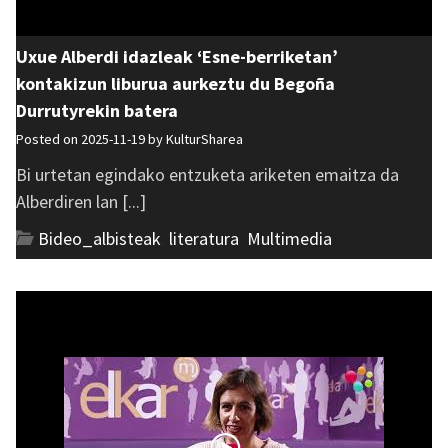
Uxue Alberdi idazleak ‘Esne-berriketan’
kontakizun liburua aurkeztu du Begoña
Durrutyrekin batera
Posted on 2025-11-19 by
KulturSharea
Bi urtetan egindako entzuketa ariketen emaitza da
Alberdiren lan [...]
Bideo_albisteak
,
literatura
,
Multimedia