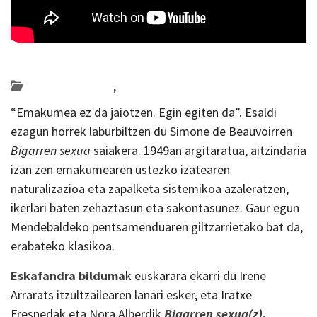
Posted on 2019-11-29 by
KulturSharea
Bideo_albisteak
,
literatura
“Emakumea ez da jaiotzen. Egin egiten da”. Esaldi
ezagun horrek laburbiltzen du Simone de Beauvoirren
Bigarren sexua
saiakera. 1949an argitaratua, aitzindaria
izan zen emakumearen ustezko izatearen
naturalizazioa eta zapalketa sistemikoa azaleratzen,
ikerlari baten zehaztasun eta sakontasunez. Gaur egun
Mendebaldeko pentsamenduaren giltzarrietako bat da,
erabateko klasikoa.
Eskafandra bilduma
k euskarara ekarri du Irene
Arrarats itzultzailearen lanari esker, eta Iratxe
Fresnedak eta Nora Alberdik
Bigarren sexua(z).