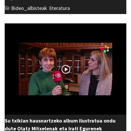
Bideo_albisteak
,
literatura
Su txikian hausnartzeko album ilustratua ondu
dute Olatz Mitxelenak eta Irati Egurenek