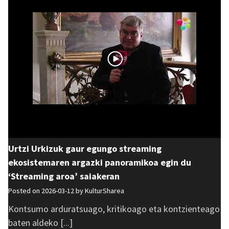
Urtzi Urkizuk gaur egungo streaming
ekosistemaren argazki panoramikoa egin du
‘Streaming aroa’ saiakeran
Posted on 2026-03-12 by
KulturSharea
Kontsumo arduratsuago, kritikoago eta kontzienteago
baten aldeko [...]