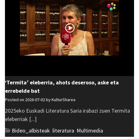
‘Termita’ eleberria, ahots deseroso, aske eta
errebelde bat
Posted on 2026-07-02 by
KulturSharea
2025eko Euskadi Literatura Saria irabazi zuen Termita
eleberriak [...]
Bideo_albisteak
,
literatura
,
Multimedia