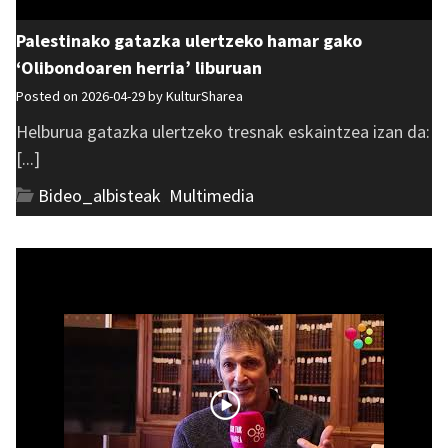
Palestinako gatazka ulertzeko hamar gako
‘Olibondoaren herria’ liburuan
Posted on 2026-04-29 by
KulturSharea
Helburua gatazka ulertzeko tresnak eskaintzea izan da:
[...]
Bideo_albisteak
,
Multimedia