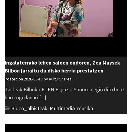
Ingalaterrako lehen saioen ondoren, Zea Maysek
Bilbon jarraitu du disko berria prestatzen
Posted on 2026-05-13 by
KulturSharea
Taldeak Bilboko ETEN Espazio Sonoron egin ditu bere
hurrengo lanari [...]
Bideo_albisteak
,
Multimedia
,
musika