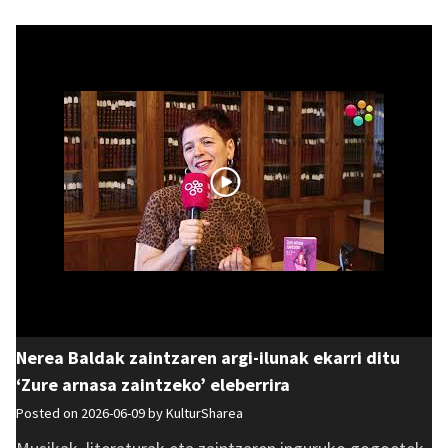
Nerea Baldak zaintzaren argi-ilunak ekarri ditu
‘Zure arnasa zaintzeko’ eleberrira
Posted on 2026-06-09 by
KulturSharea