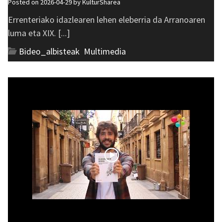
Posted on 2026-04-29 by
KulturSharea
Errenteriako idazlearen lehen eleberria da Arranoaren
luma eta XIX. [...]
Bideo_albisteak
,
Multimedia