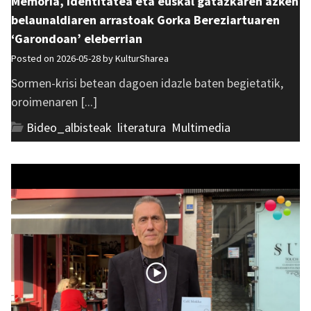
Memoria, identitatea eta euskal gatazkaren azken
belaunaldiaren arrastoak Gorka Bereziartuaren
‘Garondoan’ eleberrian
Posted on 2026-05-28 by
KulturSharea
Sormen-krisi betean dagoen idazle baten begietatik,
oroimenaren [...]
Bideo_albisteak
,
literatura
,
Multimedia