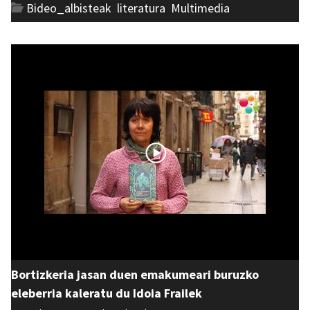
Bideo_albisteak
,
literatura
,
Multimedia
Bortizkeria jasan duen emakumeari buruzko
eleberria kaleratu du Idoia Frailek