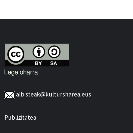
albisteak@kultursharea.eus
Publizitatea