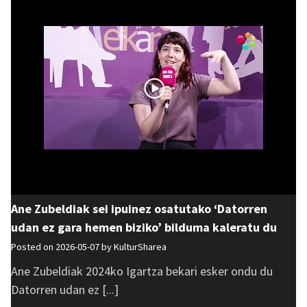
Ane Zubeldiak sei ipuinez osatutako ‘Datorren
udan ez gara hemen biziko’ bilduma kaleratu du
Posted on 2026-05-07 by
KulturSharea
Ane Zubeldiak 2024ko Igartza bekari esker ondu du
Datorren udan ez [...]