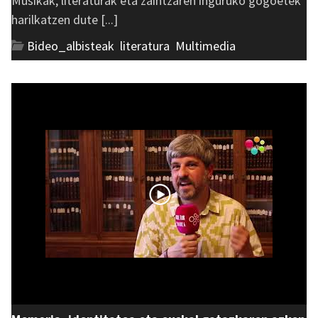
Musikak, literaturak eta zaintzaren inguruko gogoetek
harilkatzen dute [...]
Bideo_albisteak
,
literatura
,
Multimedia