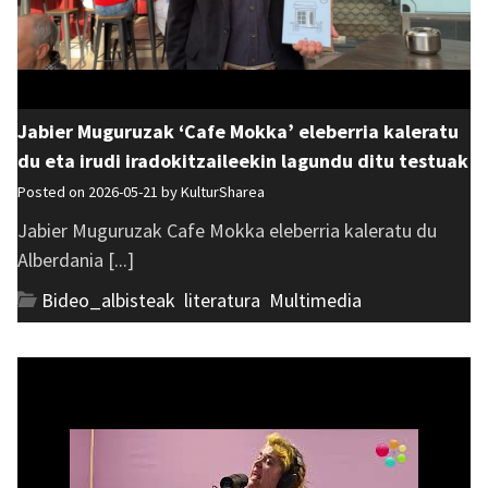
Jabier Muguruzak ‘Cafe Mokka’ eleberria kaleratu
du eta irudi iradokitzaileekin lagundu ditu testuak
Posted on 2026-05-21 by
KulturSharea
Jabier Muguruzak Cafe Mokka eleberria kaleratu du
Alberdania [...]
Bideo_albisteak
,
literatura
,
Multimedia