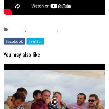
Posted on 2023-12-06 by
KulturSharea
Bereziak
,
Bideo_albisteak
,
DA58
Facebook
Twitter
You may also like