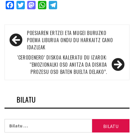
Facebook
Twitter
Mastodon
WhatsApp
Telegram
Bidalketetan
POESIAREN ERTZEI ETA MUGEI BURUZKO
zehar
POEMA LIBURUA ONDU DU HARKAITZ CANO
IDAZLEAK
nabigatu
‘CERODENERO’ DISKOA KALERATU DU IZAROK:
“EMOZIONALKI OSO ANITZA DA DISKOA
PROZESU OSO BATEN BUELTA DELAKO”.
BILATU
Bilatu: