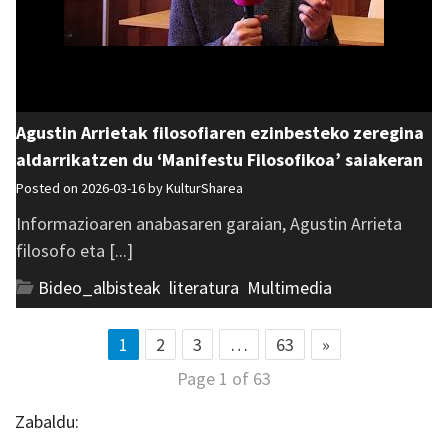
Agustin Arrietak filosofiaren ezinbesteko zeregina
aldarrikatzen du ‘Manifestu Filosofikoa’ saiakeran
Posted on 2026-03-16 by
KulturSharea
Informazioaren anabasaren garaian, Agustin Arrieta
filosofo eta [...]
Bideo_albisteak
,
literatura
,
Multimedia
1
2
3
…
63
»
Page 1 of 63
Zabaldu: