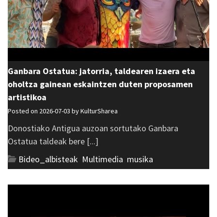
Ganbara Ostatua: jatorria, taldearen izaera eta
oholtza gainean eskaintzen duten proposamen
artistikoa
Posted on 2026-07-03 by
KulturSharea
Donostiako Antigua auzoan sortutako Ganbara
Ostatua taldeak bere [...]
Bideo_albisteak
,
Multimedia
,
musika