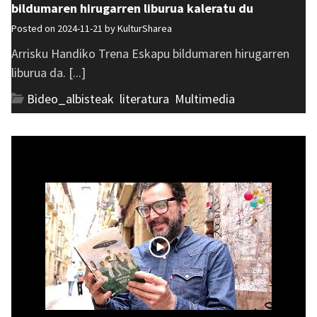
bildumaren hirugarren liburua kaleratu du
Posted on 2024-11-21 by
KulturSharea
Arrisku Handiko Trena Eskapu bildumaren hirugarren
liburua da. [...]
Bideo_albisteak
,
literatura
,
Multimedia