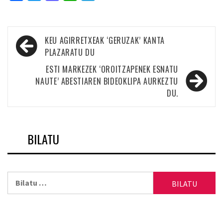
Bidalketetan
KEU AGIRRETXEAK ‘GERUZAK’ KANTA
zehar
PLAZARATU DU
nabigatu
ESTI MARKEZEK ‘OROITZAPENEK ESNATU
NAUTE’ ABESTIAREN BIDEOKLIPA AURKEZTU
DU.
BILATU
Bilatu: