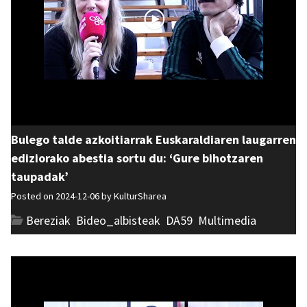
Bulego talde azkoitiarrak Euskaraldiaren laugarren
ediziorako abestia sortu du: ‘Gure bihotzaren
taupadak’
Posted on 2024-12-06 by
KulturSharea
Bereziak
,
Bideo_albisteak
,
DA59
,
Multimedia