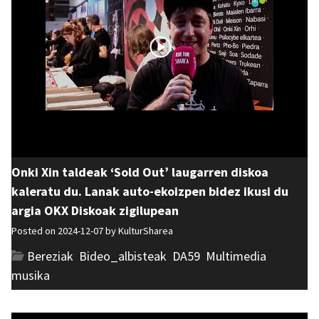
Onki Xin taldeak ‘Sold Out’ laugarren diskoa
kaleratu du. Lanak auto-ekoizpen bidez ikusi du
argia OKX Diskoak zigilupean
Posted on 2024-12-07 by
KulturSharea
Bereziak
,
Bideo_albisteak
,
DA59
,
Multimedia
,
musika