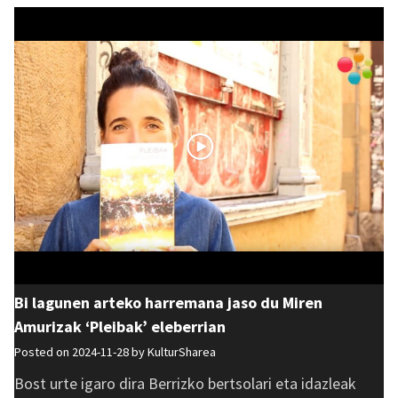
Bi lagunen arteko harremana jaso du Miren
Amurizak ‘Pleibak’ eleberrian
Posted on 2024-11-28 by
KulturSharea
Bost urte igaro dira Berrizko bertsolari eta idazleak