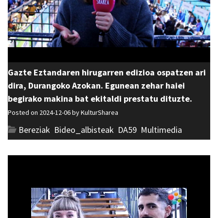
Gazte Eztandaren hirugarren edizioa ospatzen ari
dira, Durangoko Azokan. Egunean zehar haiei
begirako makina bat ekitaldi prestatu dituzte.
Posted on 2024-12-06 by
KulturSharea
Bereziak
,
Bideo_albisteak
,
DA59
,
Multimedia