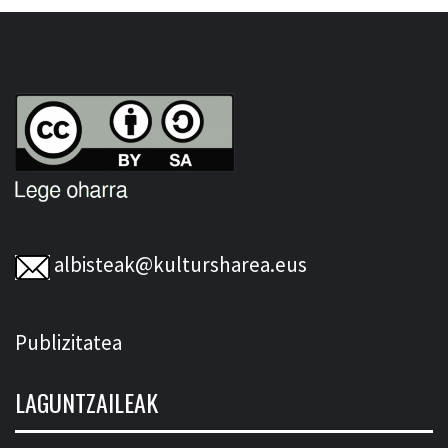
albisteak@kultursharea.eus
Publizitatea
LAGUNTZAILEAK