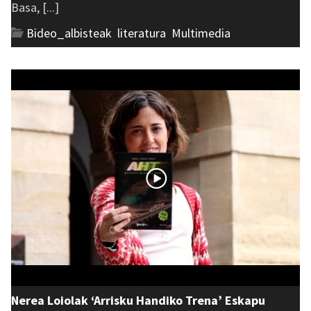
Basa, [...]
Bideo_albisteak
,
literatura
,
Multimedia
Nerea Loiolak ‘Arrisku Handiko Trena’ Eskapu