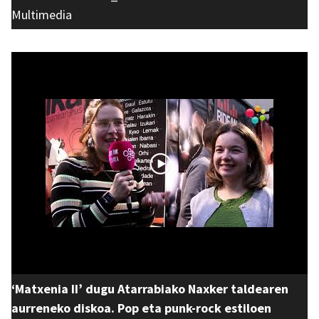
Multimedia
‘Matxenia II’ dugu Atarrabiako Naxker taldearen
aurreneko diskoa. Pop eta punk-rock estiloen