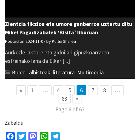
Zientzia fikzioa eta umore ganberroa uztartu ditu
Mikel Pagadizabalek ‘Bisita’ liburuan
Posted on 2024-11-07 by
KulturSharea
Aurkezle, aktore eta gidoilari gipuzkoarraren
estreinako lana da Elkar [...]
Bideo_albisteak
,
literatura
,
Multimedia
«
1
…
4
5
6
7
8
…
63
»
Page 6 of 63
Zabaldu:
Facebook
Twitter
Mastodon
WhatsApp
Telegram