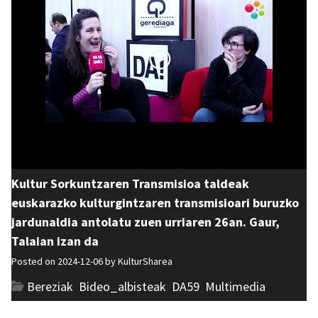
Kultur Sorkuntzaren Transmisioa taldeak
euskarazko kulturgintzaren transmisioari buruzko
jardunaldia antolatu zuen urriaren 26an. Gaur,
Talaian izan da
Posted on 2024-12-06 by
KulturSharea
Bereziak
,
Bideo_albisteak
,
DA59
,
Multimedia