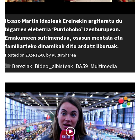
Itxaso Martin idazleak Ereinekin argitaratu du
bigarren eleberria ‘Puntobobo’ izenburupean.
Emakumeen sufrimendua, osasun mentala eta
familiarteko dinamikak ditu ardatz liburuak.
Posted on 2024-12-06 by
KulturSharea
Bereziak
,
Bideo_albisteak
,
DA59
,
Multimedia