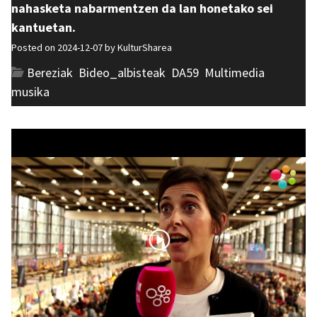
nahasketa nabarmentzen da lan honetako sei
kantuetan.
Posted on 2024-12-07 by
KulturSharea
Bereziak
,
Bideo_albisteak
,
DA59
,
Multimedia
,
musika