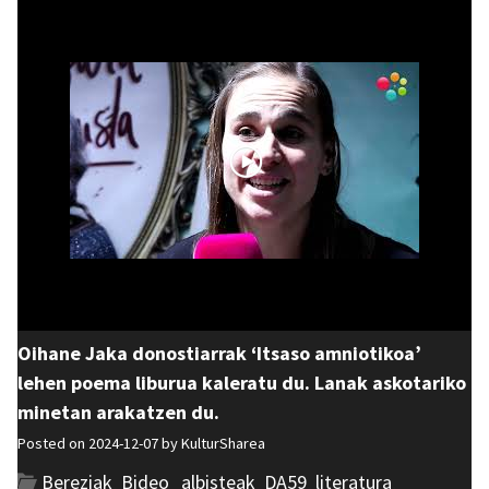
Oihane Jaka donostiarrak ‘Itsaso amniotikoa’
lehen poema liburua kaleratu du. Lanak askotariko
minetan arakatzen du.
Posted on 2024-12-07 by
KulturSharea
Bereziak
,
Bideo_albisteak
,
DA59
,
literatura
,