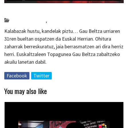
Posted on 2020-10-05 by
KulturSharea
Bideo_albisteak
,
zinema
Kalabazak hustu, kandelak piztu… Gau Beltza urriaren
31ren bueltan ospatzen da Euskal Herrian. Ohitura
zaharrak berreskuratuz, jaia berrasmatzen ari dira herriz
herri. Euskaltzaleen Topagunea Gau Beltza zabaltzeko
akuilu lanetan dabil.
Facebook
Twitter
You may also like